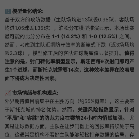
🔢 模型量化结论:
基于双方的攻防数据（主队场均进1.3球丢0.95球，客队场
均进1.05球丢1.35球），泊松分布模型推演显示，本场比赛
最可能的比分分布在
1-1 (14.2%)
和
1-0 (12.5%)
之间。
然而，考虑到主队近期防守效率的断崖式下跌（近3场场均
丢2.3球），模型修正后的客队进球期望值显著提升。
值得
注意的是，射门转化率模型显示，斯旺西每9次射门即可产
生1个进球，而斯托克城需要14次，这种效率差异在胶着局
面下将成为决定性因素。
📈 市场情绪与机构观点:
外界期待值目前集中在主胜方向（约55%概率），这主要基
于斯托克城的排名优势。然而，
关键风险指数显示，针对
“平局”和“客胜”的防范力度在赛前24小时内悄然加强。
尤
其是让球数据方面，主队在让步门槛上的回报率持续处于高
位，这通常是机构不看好主队能够轻松打穿数据的信号，存