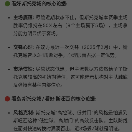
🟢 看好 斯托克城 的核心论据:
主场底蕴:
尽管近期状态不佳，但斯托克城本赛季主场
胜率仍维持在50%左右（9个主场赢下5场），主场拿
分能力明显优于客场。
交锋心理:
在双方最近一次交锋（2025年2月）中，斯
托克城曾以3-1击败对手，心理层面占据一定优势。
市场惯性:
尽管状态低迷，但主流数据方依然给予了斯
托克城较高的初始期待值，这可能暗示机构对主队触底
反弹持有某种内部信心。
🔴 看衰 斯托克城 / 看好 斯旺西 的核心论据:
风格克制:
斯托克城“高控球、低射门”的风格最怕遇到
斯旺西这种“低控球、高射门”的高效反击队。主队防线
在面对快速转换时漏洞百出，近3场丢7球就是明证。