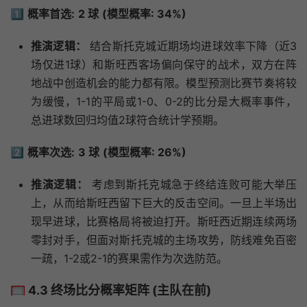
1️⃣
概率首选:
2 球
(模型概率: 34%)
推演逻辑：
结合斯托克城近期场均进球效率下降（近3
场仅进1球）和斯旺西客场偏向保守的战术，双方在阵
地战中创造机会的能力都有限。模型预测比赛节奏将较
为缓慢，1-1的平局或1-0、0-2的比分是大概率事件，
总进球数回归均值2球符合统计学预期。
2️⃣
概率次选:
3 球
(模型概率: 26%)
推演逻辑：
考虑到斯托克城急于终结连败可能大举压
上，从而给斯旺西留下巨大的反击空间。一旦上半场出
现早进球，比赛格局将被迫打开。斯旺西近期连续两场
零封对手，但面对斯托克城的主场攻势，防线难免百密
一疏，1-2或2-1的赛果需作为次选防范。
🥅 4.3 终场比分概率矩阵 (主队在前)