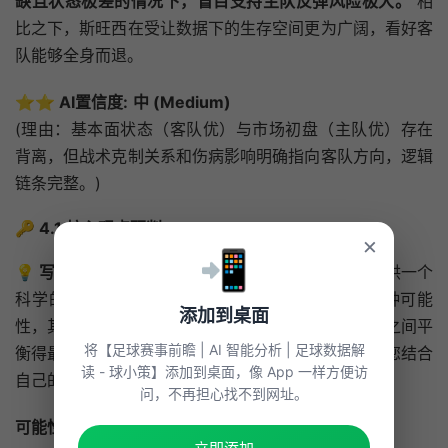
缺且状态极差的情况下，盲目支持主队反弹风险极大。
相
比之下，斯旺西在受让数据下的生存空间更为广阔，看好客
队能够全身而退。
⭐⭐ AI置信度:
中 (Medium)
(理由：基本面状态（客队优）与市场初盘（主队优）存在
背离，但战术克制关系和伤病影响明确指向客队方向，逻辑
链条完整。)
🔑 4.1 核心观点研判
×
📲
💡 写在前面：
足球比赛充满未知，数据模型旨在提供一个
科学的视角。以下是我们基于海量数据推演出的几种可能
添加到桌面
性，其中“本场核心观点”是我们认为在风险和可能性之间平
将【足球赛事前瞻 | AI 智能分析 | 足球数据解
衡得最好的一个方向。它不代表唯一答案，我们鼓励您结合
读 - 球小策】添加到桌面，像 App 一样方便访
自己的看球经验，做出独立判断。
问，不再担心找不到网址。
可能性评估 (信心度/价值度):