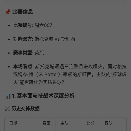
📌 比赛信息
比赛编号
: 周六007
对阵双方
: 斯托克城 vs 斯旺西
赛事类型
: 英冠
本场看点
: 斯托克城遭遇三连败且进攻哑火，面对格拉
汉姆·波特（G. Potter）率领的斯旺西，主队的“控球虚
火”能否转化为实质进球？
📊 1. 基本面与技战术深度分析
⚔️ 历史交锋数据
日期
赛事
主队
比分
客队