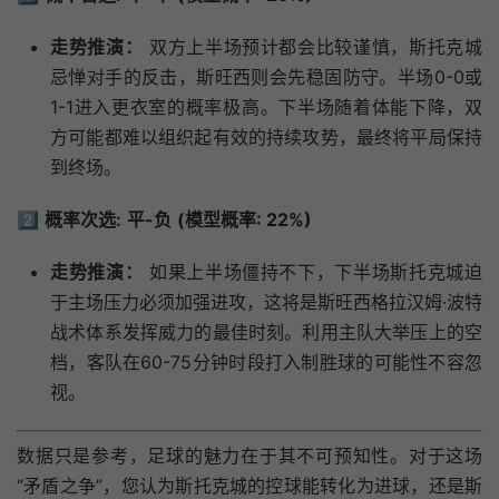
走势推演：
双方上半场预计都会比较谨慎，斯托克城
忌惮对手的反击，斯旺西则会先稳固防守。半场0-0或
1-1进入更衣室的概率极高。下半场随着体能下降，双
方可能都难以组织起有效的持续攻势，最终将平局保持
到终场。
2️⃣
概率次选:
平-负
(模型概率: 22%)
走势推演：
如果上半场僵持不下，下半场斯托克城迫
于主场压力必须加强进攻，这将是斯旺西格拉汉姆·波特
战术体系发挥威力的最佳时刻。利用主队大举压上的空
档，客队在60-75分钟时段打入制胜球的可能性不容忽
视。
数据只是参考，足球的魅力在于其不可预知性。对于这场
“矛盾之争”，您认为斯托克城的控球能转化为进球，还是斯