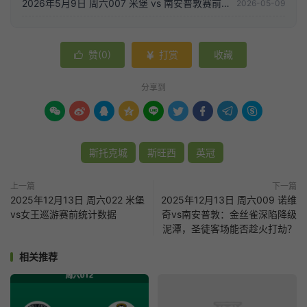
2026年5月9日 周六007 米堡 vs 南安普敦赛前分析：附加赛首回合，米堡中场核心伤疑，主胜是否被高估？
2026-05-09
赞(
0
)
打赏
收藏


分享到









斯托克城
斯旺西
英冠
上一篇
下一篇
2025年12月13日 周六022 米堡
2025年12月13日 周六009 诺维
vs女王巡游赛前统计数据
奇vs南安普敦：金丝雀深陷降级
泥潭，圣徒客场能否趁火打劫？
相关推荐