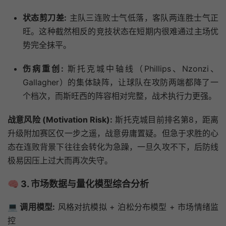
状态剪刀差:
主队三连败士气低落，客队两连胜士气正
旺。这种截然相反的竞技状态在短期内很难通过主场优
势完全抹平。
伤病重创:
斯托克城中轴线（Phillips、Nzonzi、
Gallagher）的集体缺阵，让球队在攻防两端都降了一
个档次，而斯旺西的阵容相对完整，战术执行力更强。
战意风险 (Motivation Risk):
斯托克城目前排名第8，距离
升级附加赛区仅一步之遥，战意毋庸置疑。但急于求胜的心
态在连败背景下往往会转化为急躁，一旦久攻不下，后防线
极易因压上过大而再次失守。
🧠 3. 市场数据与量化模型综合分析
💻 调用模型:
风格对抗模拟 + 泊松分布模型 + 市场情绪监
控