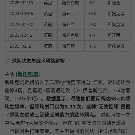
2025-02-15
英冠
斯托克城
3-1
斯旺西
2024-10-05
英冠
斯旺西
0-0
斯托克城
2024-04-10
英冠
斯旺西
3-0
斯托克城
2023-12-12
英冠
斯托克城
1-1
斯旺西
2023-02-21
英冠
斯旺西
1-3
斯托克城
📈 球队状态与战术风格解析
主队 (
斯托克城
):
斯托克城近期陷入了典型的“得势不得分”怪圈，近5场比赛
输掉4场，且最近3场遭遇连败（0-1伊普斯维奇、0-4谢菲
联、1-2赫尔城）。
数据显示，尽管他们拥有高达58%的场
均控球率，但场均射门仅为8.33次，这种“无效控球”暴露
了球队在进攻三区缺乏创造力的致命弱点。
球队习惯于在
中后场进行大量安全传导，但在面对密集防守时缺乏爆点，
一旦被对手打断节奏，其并不稳固的防线（近3场丢7球）