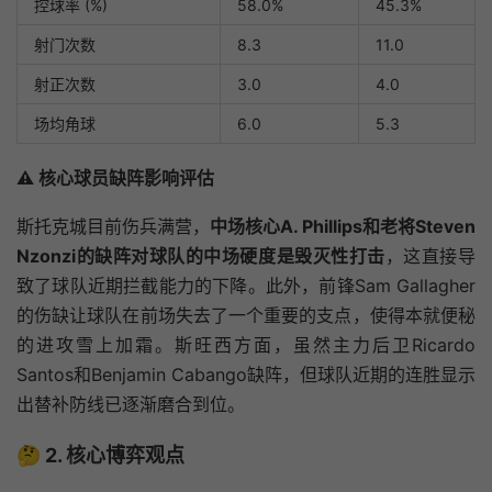
控球率 (%)
58.0%
45.3%
射门次数
8.3
11.0
射正次数
3.0
4.0
场均角球
6.0
5.3
⚠️ 核心球员缺阵影响评估
斯托克城目前伤兵满营，
中场核心A. Phillips和老将Steven
Nzonzi的缺阵对球队的中场硬度是毁灭性打击
，这直接导
致了球队近期拦截能力的下降。此外，前锋Sam Gallagher
的伤缺让球队在前场失去了一个重要的支点，使得本就便秘
的进攻雪上加霜。斯旺西方面，虽然主力后卫Ricardo
Santos和Benjamin Cabango缺阵，但球队近期的连胜显示
出替补防线已逐渐磨合到位。
🤔 2. 核心博弈观点