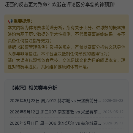
旺西的反击更为致命？欢迎在评论区分享您的神预测！
📢 重要提示：
本文内容为体育赛事前瞻分析，所有关于比分、进球数的概率推
演均为基于历史数据的学术性推测，不代表赛事最终结果，亦不
具备任何投注指导效力；
根据《彩票管理条例》及相关规定，严禁以赛事分析名义诱导他
人参与非法投注，本平台坚决抵制任何形式的赌博行为；
请广大读者以观赏体育竞技、交流足球文化为目的阅读本文，理
性对待赛事胜负，共同维护健康的体育环境。
【英冠】相关赛事分析
2026年5月23日 周六012 赫尔城 vs 米堡赛前分析：头号射手伤缺，米堡的让步优势是否被高估？
2026-05-23
2026年5月12日 周二007 南安普敦 vs 米堡赛前分析：间谍门风波发酵，主队退盘是否暗藏冷意？
2026-05-12
2026年5月11日 周一006 米尔沃尔 vs 赫尔城赛前分析：首回合互交白卷，主队能否凭借魔鬼主场晋级？
2026-05-11