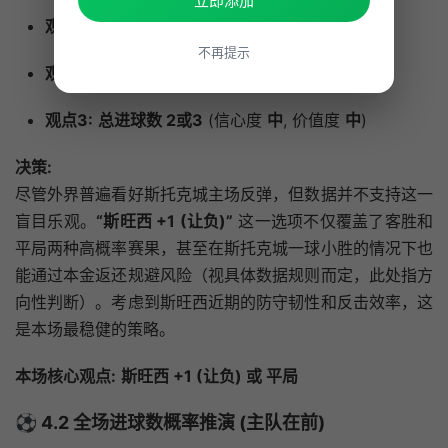
立即添加
观点1:
斯旺西 +1 (让负)
(信心度
高
, 价值度
中
)
不再提示
观点2:
平局
(信心度
中
, 价值度
高
)
观点3:
总进球数 2或3
(信心度
中
, 价值度
中
)
决策:
尽管外界普遍看好斯托克城主场反弹，但数据并不支持这一
盲目乐观。
“斯旺西 +1 (让负)”
这一选项不仅覆盖了客胜和
平局两种高概率赛果，甚至在斯托克城一球小胜的情况下也
能通过本金返还规避风险（视具体数据规则而定，此处指方
向性判断）。考虑到斯旺西近期的防守韧性和反击效率，这
是本场最稳健的策略。
本场核心观点:
斯旺西 +1 (让负) 或 平局
⚽ 4.2 全场进球数概率推演 (主队在前)