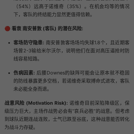
（54%）远高于诺维奇（35%）。在机会均等的情况
下，客队的终结能力显然更值得信赖。
🔴 看衰 南安普敦 (客队) 的潜在风险:
客场防守隐患:
南安普敦客场场均失球1.8个，且近期客
场曾2-3输给米尔沃尔，说明他们在面对高压逼抢时防
线容易短路。
伤病因素:
后腰Downes的缺阵可能会让原本就不稳固
的防线暴露更多空档，若诺维奇采取搏命式进攻，客队
未必能全身而退。
战意风险 (Motivation Risk):
诺维奇目前深陷降级区，保
级压力巨大，主场作战势必会有“哀兵必胜”的战意。但考虑
到球队近期连战连败，士气已跌至谷底，这种战意能否转化
为战斗力存疑。