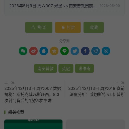
2026年5月9日 周六007 米堡 vs 南安普敦赛前分析：附加赛首回合，米堡中场核心伤疑，主胜是否被高估？
2026-05-09
赞(
0
)
打赏
收藏


分享到









南安普敦
英冠
诺维奇
上一篇
下一篇
2025年12月13日 周六007 数据
2025年12月13日 周六019 赛前
揭秘：斯托克城vs斯旺西，8.3
深度分析：莱切斯特 vs 伊普斯
次射门背后的“伪控球”陷阱
相关推荐