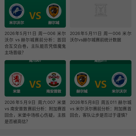
2026年5月11日 周一006 米尔
2026年5月11日 周一006 米尔
沃尔 vs 赫尔城赛前分析：首回
沃尔vs赫尔城赛前统计数据
合互交白卷，主队能否凭借魔鬼
主场晋级？
2026年5月9日 周六007 米堡
2026年5月8日 周五011 赫尔城
vs 南安普敦赛前分析：附加赛首
vs 米尔沃尔赛前分析：附加赛首
回合，米堡中场核心伤疑，主胜
回合，客队让步是否过于谨慎？
是否被高估？