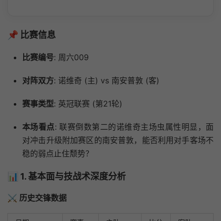
📌 比赛信息
比赛编号
: 周六009
对阵双方
: 诺维奇 (主) vs 南安普敦 (客)
赛事类型
: 英冠联赛 (第21轮)
本场看点
: 联赛倒数第二的诺维奇主场虫属性明显，面
对冲击升级附加赛区的南安普敦，能否利用对手客场不
稳的弱点止住颓势？
📊 1. 基本面与技战术深度分析
⚔️ 历史交锋数据