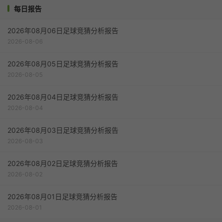
每日报告
2026年08月06日足球竞猜分析报告
2026-08-06
2026年08月05日足球竞猜分析报告
2026-08-05
2026年08月04日足球竞猜分析报告
2026-08-04
2026年08月03日足球竞猜分析报告
2026-08-03
2026年08月02日足球竞猜分析报告
2026-08-02
2026年08月01日足球竞猜分析报告
2026-08-01