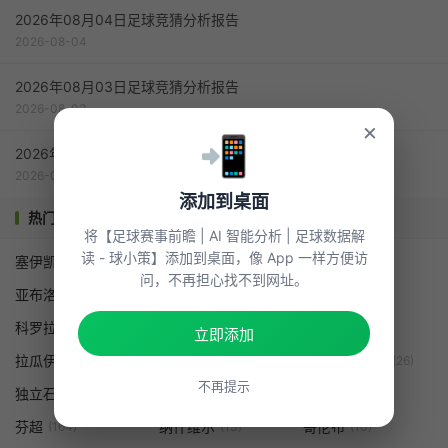
2026年08月04日足球竞猜分析报告
2026-08-04
2026年08月03日足球竞猜分析报告
2026-08-03
×
📲
2026年08月02日足球竞猜分析报告
2026-08-02
添加到桌面
热门标签
将【足球赛事前瞻 | AI 智能分析 | 足球数据解
读 - 球小策】添加到桌面，像 App 一样方便访
塞伊凯
潘塞莱科斯
利贝雷茨
(27)
(1)
(2)
问，不再担心找不到网址。
亚布洛内茨
拉赫蒂
艾尔联
(2)
(31)
(4)
科罗拉多急流
华盛顿特区联
奥斯汀FC
(4)
(3)
(6)
立即添加
拉瓜伊拉
弗鲁米嫩
南美俱乐部杯
(5)
(9)
(26)
不再提示
独立石油
百万富翁
波士顿河
(4)
(6)
(6)
芬超
纳什维尔
哥伦布
(164)
(13)
(10)