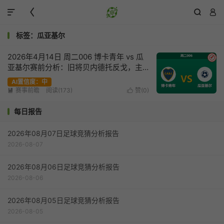




标签：瓜亚基尔
2026年4月14日 周二006 博卡青年 vs 瓜
✔
亚基尔赛前分析：旧将贝内德托反戈，主
队大胜是否被高估？
AI置信度：中
赛事前瞻
阅读(173)
赞(
0
)


每日报告
2026年08月07日足球竞猜分析报告
2026-08-07
2026年08月06日足球竞猜分析报告
2026-08-06
2026年08月05日足球竞猜分析报告
2026-08-05