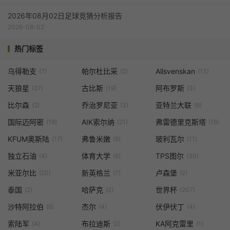
2026年08月02日足球竞猜分析报告
2026-08-02
热门标签
乌得勒支
帕尔杜比采
Allsvenskan
(7)
(2)
(13)
天狼星
古比斯
阿布罗斯
(27)
(19)
(3)
比尔森
乔治罗尼亚
亚特兰大联
(2)
(3)
(8)
国际迈阿密
AIK索尔纳
弗雷德里克斯塔
(16)
(21)
(16)
KFUM奥斯陆
弗鲁米嫩
玻利瓦尔
(17)
(9)
(11)
独立石油
体育大学
TPS图尔
(4)
(6)
(30)
米亚尔比
新英格兰
卢森堡
(20)
(7)
(2)
泰国
哈萨克
世界杯
(2)
(2)
(207)
沙特阿拉伯
杰尔
伏伊伏丁
(6)
(4)
(4)
索陆军
布拉迪斯
KA阿克雷里
(4)
(2)
(1)