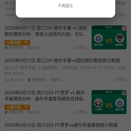
周二206 玛丽港 vs 赫尔辛基 | 开球时间: 2026-06-24 01:00 | 场地:
不再提示
None
2026-06-23
赛前数据
阅读(5)
赞(
0
)


2026年6月17日 周三201 赫尔辛基 vs 国际
✔
图尔赛前分析：榜首大战势均力敌，主队
让步是否托大？
AI置信度：中
赛事前瞻
阅读(41)
赞(
0
)


2026年6月17日 周三201 赫尔辛基vs国际图尔赛前统计数据
周三201 赫尔辛基 vs 国际图尔 | 开球时间: 2026-06-17 23:00 | 场地:
Bolt Arena
2026-06-17
赛前数据
阅读(5)
赞(
0
)


2026年6月13日 周六203 FF贾罗 vs 赫尔
✖
辛基赛前分析：赫尔辛基客场疲软且体能
劣势，客胜数据是否被高估？
AI置信度：中
赛事前瞻
阅读(34)
赞(
0
)


2026年6月13日 周六203 FF贾罗vs赫尔辛基赛前统计数据