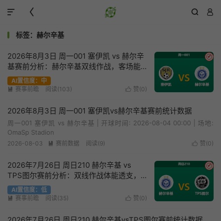




标签：赫尔辛基
2026年8月3日 周一001 塞伊凯 vs 赫尔辛
✔
基赛前分析：赫尔辛基双线作战，客场能
否全取三分？
AI置信度：中
赛事前瞻
阅读(103)
赞(
0
)


2026年8月3日 周一001 塞伊凯vs赫尔辛基赛前统计数据
周一001 塞伊凯 vs 赫尔辛基 | 开球时间: 2026-08-04 00:00 | 场地:
OmaSp Stadion
2026-08-03
赛前数据
阅读(9)
赞(
0
)


2026年7月26日 周日210 赫尔辛基 vs
✔
TPS图尔赛前分析：双线作战体能透支，
主胜赔率是否被高估？
AI置信度：低
赛事前瞻
阅读(35)
赞(
0
)


2026年7月26日 周日210 赫尔辛基vsTPS图尔赛前统计数据