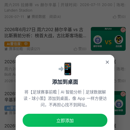
周六205 拉赫蒂 vs 赫尔辛基 | 开球时间: 2026-07-11 20:00 | 场地:
Lahden Stadion
2026-07-11
赛前数据
阅读(4)
赞(
0
)


2026年6月27日 周六202 赫尔辛基 vs 古
✔
比斯赛前分析：榜首大战，古比斯客场能
否全身而退？
AI置信度：中
赛事前瞻
阅读(27)
赞(
0
)


×
2026年6月27日 周六202 赫尔辛基vs古比斯赛前统计数据
📲
周六202 赫尔辛基 vs 古比斯 | 开球时间: 2026-06-27 22:00 | 场地:
Bolt Arena
2026-06-27
赛前数据
阅读(3)
赞(
0
)
添加到桌面


将【足球赛事前瞻 | AI 智能分析 | 足球数据解
2026年6月23日 周二206 玛丽港 vs 赫尔
✔
读 - 球小策】添加到桌面，像 App 一样方便访
辛基赛前分析：客队中场核心伤缺，极低
问，不再担心找不到网址。
客胜数据是否合理？
AI置信度：低
赛事前瞻
阅读(27)
赞(
0
)


立即添加
2026年6月23日 周二206 玛丽港vs赫尔辛基赛前统计数据