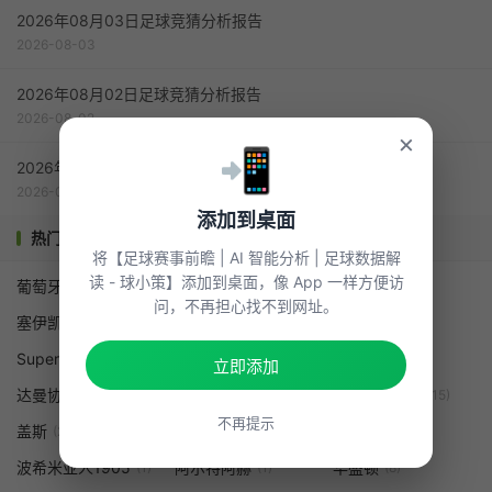
2026年08月03日足球竞猜分析报告
2026-08-03
2026年08月02日足球竞猜分析报告
2026-08-02
×
📲
2026年08月01日足球竞猜分析报告
2026-08-01
添加到桌面
热门标签
将【足球赛事前瞻 | AI 智能分析 | 足球数据解
读 - 球小策】添加到桌面，像 App 一样方便访
葡萄牙U21
圣塔菲联
广州城
(2)
(3)
(1)
问，不再担心找不到网址。
塞伊凯
Super League 1
利贝雷茨
(25)
(3)
(2)
Super League
AC奥卢
多伦多FC
(6)
(29)
(2)
立即添加
达曼协作
瑞超
KFUM奥斯陆
(2)
(103)
(15)
不再提示
盖斯
哥伦布
基多体大
(23)
(10)
(8)
波希米亚人1905
阿尔特阿赫
华盛顿
(1)
(1)
(8)