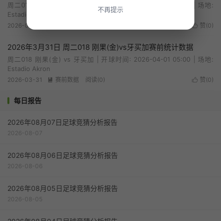
周二018 刚果(金) vs 牙买加 | 开球时间: 2026-04-01 05:00 | 场地:
不再提示
Estadio Akron
2026-03-31
赛前数据
阅读(10)
赞(
0
)


2026年3月31日 周二018 刚果(金)vs牙买加赛前统计数据
周二018 刚果(金) vs 牙买加 | 开球时间: 2026-04-01 05:00 | 场地:
Estadio Akron
2026-03-31
赛前数据
阅读(0)
赞(
0
)


每日报告
2026年08月07日足球竞猜分析报告
2026-08-07
2026年08月06日足球竞猜分析报告
2026-08-06
2026年08月05日足球竞猜分析报告
2026-08-05