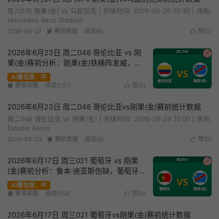
周六070 刚果(金) vs 乌兹别克 | 开球时间: 2026-06-28 07:30 | 场地:
Mercedes-Benz Stadium
2026-06-27
赛前数据
阅读(6)
赞(
0
)


2026年6月23日 周二048 哥伦比亚 vs 刚
✔
果(金)赛前分析：刚果(金)铁桶阵发威，哥
伦比亚大胜是否被高估？
AI置信度：中
赛事前瞻
阅读(137)
赞(
0
)


2026年6月23日 周二048 哥伦比亚vs刚果(金)赛前统计数据
周二048 哥伦比亚 vs 刚果(金) | 开球时间: 2026-06-24 10:00 | 场地:
Estadio Akron
2026-06-23
赛前数据
阅读(5)
赞(
0
)


2026年6月17日 周三021 葡萄牙 vs 刚果
✔
(金)赛前分析：鲁本·迪亚斯伤缺，葡萄牙
大胜预期是否受阻？
AI置信度：中
赛事前瞻
阅读(152)
赞(
0
)


2026年6月17日 周三021 葡萄牙vs刚果(金)赛前统计数据