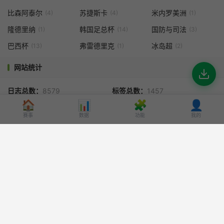
比森阿泰尔
苏捷斯卡
米内罗美洲
(4)
(4)
(1)
隆德里纳
韩国足总杯
国防与司法
(1)
(14)
(3)
巴西杯
弗雷德里克
冰岛超
(13)
(1)
(2)
网站统计
日志总数：
8579
标签总数：
1457
🏠
📊
🧩
👤
页面总数：
34
最后更新：
2026-08-07
赛事
数据
功能
我的
© 2025-2026
足球赛事前瞻 | AI 智能分析 | 足球数据解读 - 球小策
球小策提醒：本站所有足球赛事分析、AI 数据解读内容均为体育交流参考，不
构成投注建议。请理性观赏赛事，遵守国家相关法律规定。
网站地图
|
更新记录
|
量化QA问答
|
豫ICP备2026002056号-2
|
豫公网安备
41132502000139号
请求次数：31 次，加载用时：0.710 秒，内存占用：6.19 MB