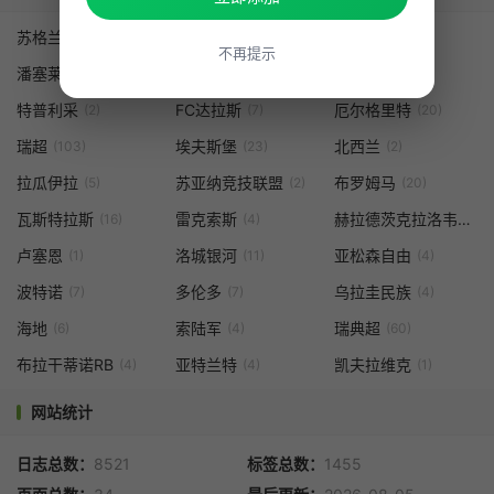
苏格兰U21
特兰米尔
吉尔维森特
(2)
(5)
(5)
不再提示
潘塞莱科斯
Allsvenskan
天狼星
(1)
(13)
(27)
特普利采
FC达拉斯
厄尔格里特
(2)
(7)
(20)
瑞超
埃夫斯堡
北西兰
(103)
(23)
(2)
拉瓜伊拉
苏亚纳竞技联盟
布罗姆马
(5)
(2)
(20)
瓦斯特拉斯
雷克索斯
赫拉德茨克拉洛韦
(16)
(4)
(1)
卢塞恩
洛城银河
亚松森自由
(1)
(11)
(4)
波特诺
多伦多
乌拉圭民族
(7)
(7)
(4)
海地
索陆军
瑞典超
(6)
(4)
(60)
布拉干蒂诺RB
亚特兰特
凯夫拉维克
(4)
(4)
(1)
网站统计
日志总数：
8521
标签总数：
1455