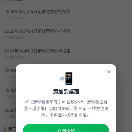
2026年08月05日足球竞猜分析报告
2026-08-05
2026年08月04日足球竞猜分析报告
2026-08-04
2026年08月03日足球竞猜分析报告
2026-08-03
×
2026年08月02日足球竞猜分析报告
📲
2026-08-02
2026年08月01日足球竞猜分析报告
添加到桌面
2026-08-01
将【足球赛事前瞻 | AI 智能分析 | 足球数据解
读 - 球小策】添加到桌面，像 App 一样方便访
2026年07月31日足球竞猜分析报告
问，不再担心找不到网址。
2026-07-31
热门标签
立即添加