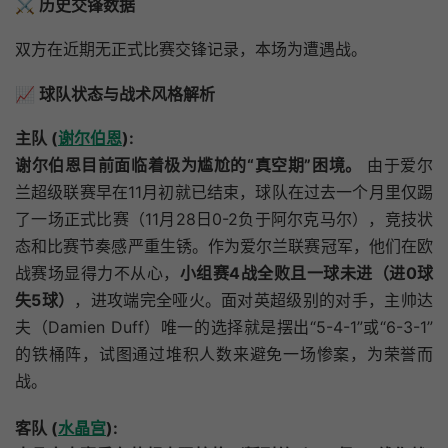
⚔️ 历史交锋数据
双方在近期无正式比赛交锋记录，本场为遭遇战。
📈 球队状态与战术风格解析
主队 (
谢尔伯恩
):
谢尔伯恩目前面临着极为尴尬的“真空期”困境。
由于爱尔
兰超级联赛早在11月初就已结束，球队在过去一个月里仅踢
了一场正式比赛（11月28日0-2负于阿尔克马尔），竞技状
态和比赛节奏感严重生锈。作为爱尔兰联赛冠军，他们在欧
战赛场显得力不从心，
小组赛4战全败且一球未进（进0球
失5球）
，进攻端完全哑火。面对英超级别的对手，主帅达
夫（Damien Duff）唯一的选择就是摆出“5-4-1”或“6-3-1”
的铁桶阵，试图通过堆积人数来避免一场惨案，为荣誉而
战。
客队 (
水晶宫
):