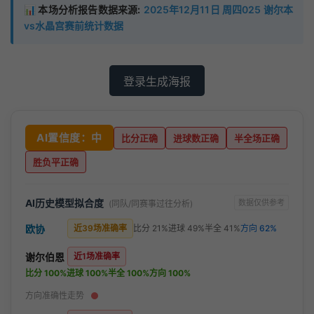
📊 本场分析报告数据来源:
2025年12月11日 周四025 谢尔本
vs水晶宫赛前统计数据
登录生成海报
AI置信度：中
比分正确
进球数正确
半全场正确
胜负平正确
AI历史模型拟合度
数据仅供参考
(同队/同赛事过往分析)
欧协
近39场准确率
比分 21%
进球 49%
半全 41%
方向 62%
谢尔伯恩
近1场准确率
比分 100%
进球 100%
半全 100%
方向 100%
方向准确性走势