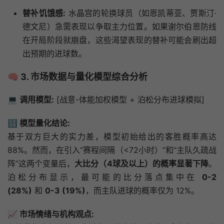
替补饥饿感:
水晶宫的轮换球员（如恩凯蒂亚、贾斯汀·
德文尼）急需表现以争取主力位置。如果谢尔伯恩防线
在开局阶段就崩盘，这些渴望表现的替补可能会刷出超
出预期的进球数。
🧠 3. 市场数据与量化模型综合分析
💻 调用模型:
[战意-体能加权模型 + 泊松分布进球模拟]
🔢 模型量化结论:
基于双方巨大的实力差，模型初始给出的客胜概率高达
88%。然而，在引入“赛程间隔（<72小时）”和“主队久疏战
阵”这两个变量后，
大比分（4球及以上）的概率显著下降
。
泊松分布显示，最可能的比分落点集中在
0-2
(28%)
和
0-3 (19%)
，而主队进球的概率仅为 12%。
📈 市场情绪与机构观点: