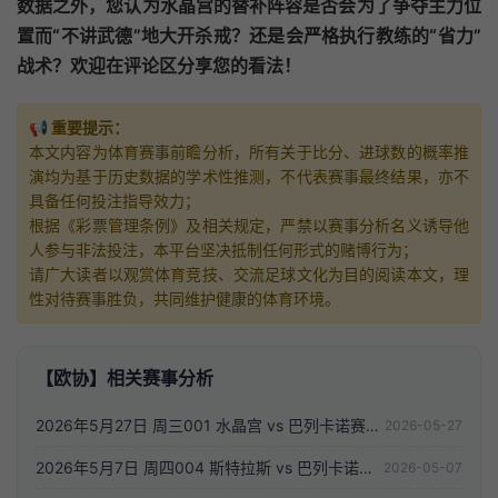
数据之外，您认为水晶宫的替补阵容是否会为了争夺主力位
置而“不讲武德”地大开杀戒？还是会严格执行教练的“省力”
战术？欢迎在评论区分享您的看法！
📢 重要提示：
本文内容为体育赛事前瞻分析，所有关于比分、进球数的概率推
演均为基于历史数据的学术性推测，不代表赛事最终结果，亦不
具备任何投注指导效力；
根据《彩票管理条例》及相关规定，严禁以赛事分析名义诱导他
人参与非法投注，本平台坚决抵制任何形式的赌博行为；
请广大读者以观赏体育竞技、交流足球文化为目的阅读本文，理
性对待赛事胜负，共同维护健康的体育环境。
【欧协】相关赛事分析
2026年5月27日 周三001 水晶宫 vs 巴列卡诺赛前分析：欧协联决赛巅峰对决，水晶宫身价碾压能否顺利夺冠？
2026-05-27
2026年5月7日 周四004 斯特拉斯 vs 巴列卡诺赛前分析：锋线双核伤缺，主队能否逆转翻盘？
2026-05-07