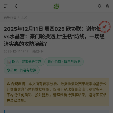




赛事前瞻
正文

✔
2025年12月11日 周四025 欧协联：谢尔伯恩
vs水晶宫：豪门轮换遇上“生锈”防线，一场经
济实惠的攻防演练？
2025-12-11 17:17
阅读(
49
)
📊 欧协 · 赛事分析专题
谢尔伯恩 · 阵容与数据
水晶宫 · 阵容与数据
⚠️ 合规声明：
本文所有赛事分析、数据推演及赛果概率均基于公
开赛事信息与体育数据模型，仅用于足球赛事交流与观赏参考，
不构成任何购彩、投注建议。请理性看待赛事结果，遵守国家相
关法律法规。