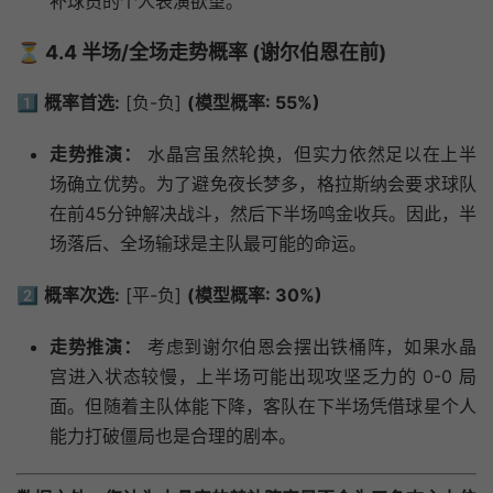
补球员的个人表演欲望。
⏳ 4.4 半场/全场走势概率 (谢尔伯恩在前)
1️⃣
概率首选:
[负-负]
(模型概率: 55%)
走势推演：
水晶宫虽然轮换，但实力依然足以在上半
场确立优势。为了避免夜长梦多，格拉斯纳会要求球队
在前45分钟解决战斗，然后下半场鸣金收兵。因此，半
场落后、全场输球是主队最可能的命运。
2️⃣
概率次选:
[平-负]
(模型概率: 30%)
走势推演：
考虑到谢尔伯恩会摆出铁桶阵，如果水晶
宫进入状态较慢，上半场可能出现攻坚乏力的 0-0 局
面。但随着主队体能下降，客队在下半场凭借球星个人
能力打破僵局也是合理的剧本。