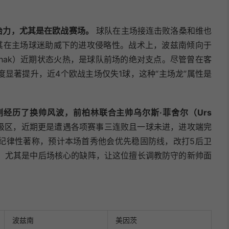
治力，尤其是在欧战赛场。
球队在主场接连击败洛桑和维也
其在主场球迷助威下的进攻侵略性。战术上，波兹南倾向于
Ishak）近期状态火热，是球队前场的绝对支点。尽管曾在客
显著提升，近4个欧战主场仅失1球，这种“主场龙”属性是
经历了换帅风波，前柏林联合主帅乌尔斯·菲舍尔（Urs
级区，近期更是遭遇各项赛事三连败且一球未进，进攻端完
纪律性著称，预计本场首秀他会优先稳固防线，改打5后卫
，尤其是中后场核心的缺阵，让这位擅长调教防守的新帅面
波兹南
美因茨