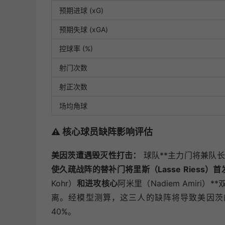
预期进球 (xG)
预期失球 (xGA)
控球率 (%)
射门次数
射正次数
场均角球
⚠️ 核心球员缺阵影响评估
美因茨遭遇毁灭性打击：
球队**主力门将兼队长泽特
使久疏战阵的替补门将里斯（Lasse Ries
Kohr）
和进攻核心
阿米里（Nadiem Amir
离。经模型测算，这三人的缺阵将导致美因茨的
40%。