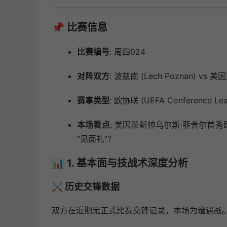
📌 比赛信息
比赛编号
: 周四024
对阵双方
: 波兹南 (Lech Poznan) vs 美因
赛事类型
: 欧协联 (UEFA Conference Le
本场看点
: 美因茨新帅乌尔斯·菲舍尔首
“见面礼”？
📊 1. 基本面与技战术深度分析
⚔️ 历史交锋数据
双方在近期无正式比赛交锋记录，本场为遭遇战