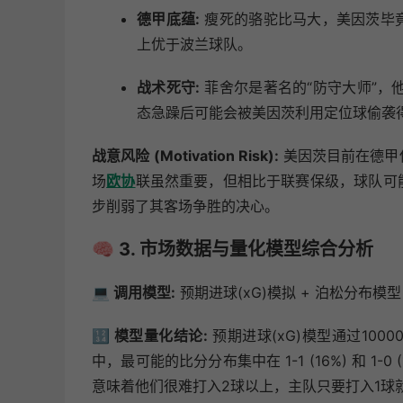
德甲底蕴:
瘦死的骆驼比马大，美因茨毕
上优于波兰球队。
战术死守:
菲舍尔是著名的“防守大师”，
态急躁后可能会被美因茨利用定位球偷袭
战意风险 (Motivation Risk):
美因茨目前在德甲
场
欧协
联虽然重要，但相比于联赛保级，球队可
步削弱了其客场争胜的决心。
🧠 3. 市场数据与量化模型综合分析
💻 调用模型:
预期进球(xG)模拟 + 泊松分布模
🔢 模型量化结论:
预期进球(xG)模型通过100
中，最可能的比分分布集中在 1-1 (16%) 和 1
意味着他们很难打入2球以上，主队只要打入1球