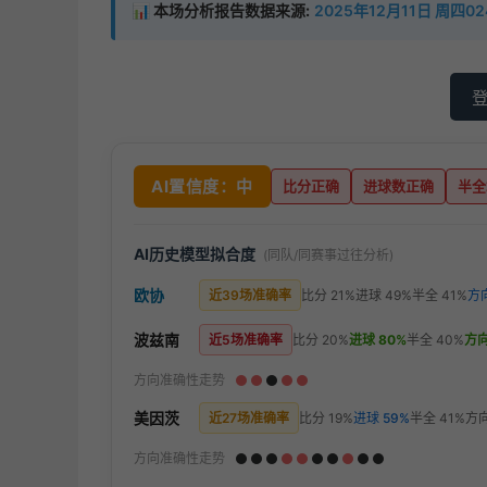
📊 本场分析报告数据来源:
2025年12月11日 周四
AI置信度：中
比分正确
进球数正确
半全
AI历史模型拟合度
(同队/同赛事过往分析)
欧协
近39场准确率
比分 21%
进球 49%
半全 41%
方向
波兹南
近5场准确率
比分 20%
进球 80%
半全 40%
方向
方向准确性走势
美因茨
近27场准确率
比分 19%
进球 59%
半全 41%
方向
方向准确性走势