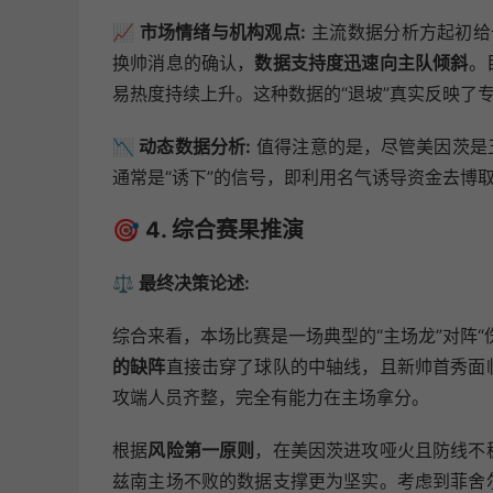
📈 市场情绪与机构观点:
主流数据分析方起初给予
换帅消息的确认，
数据支持度迅速向主队倾斜
。
易热度持续上升。这种数据的“退坡”真实反映了
📉 动态数据分析:
值得注意的是，尽管美因茨是
通常是“诱下”的信号，即利用名气诱导资金去博
🎯 4. 综合赛果推演
⚖️ 最终决策论述:
综合来看，本场比赛是一场典型的“主场龙”对阵“
的缺阵
直接击穿了球队的中轴线，且新帅首秀面
攻端人员齐整，完全有能力在主场拿分。
根据
风险第一原则
，在美因茨进攻哑火且防线不
兹南主场不败的数据支撑更为坚实。考虑到菲舍