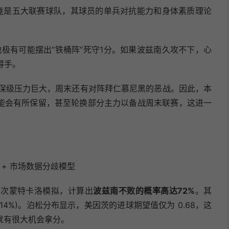
竟是五大联赛球队，其球员的单兵对抗能力和身体素质理论
他极有可能摆出“铁桶阵”死守1分。如果波兹南久攻不下，心
得手。
保级压力巨大，周末还有对阵拜仁慕尼黑的恶战。因此，本
能会有所保留，甚至轮换部分主力以备战周末联赛，这进一
型 + 市场数据分歧模型
00次蒙特卡洛模拟，计算出
波兹南不败的概率高达72%
。其
-0 (14%)。泊松分布显示，美因茨的进球期望值仅为 0.68，这
就有很大机会拿分。