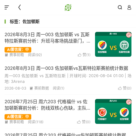




标签：佐加顿斯
2026年8月3日 周一003 佐加顿斯 vs 瓦斯
✔
特拉斯赛前分析：升班马客场挑战豪门，
深度让步是否暗藏杀机？
AI置信度：中
赛事前瞻
阅读(92)
赞(
1
)


2026年8月3日 周一003 佐加顿斯vs瓦斯特拉斯赛前统计数据
周一003 佐加顿斯 vs 瓦斯特拉斯 | 开球时间: 2026-08-04 01:00 | 场
地: 3Arena
2026-08-03
赛前数据
阅读(1)
赞(
0
)


2026年7月25日 周六203 代格福什 vs 佐
✔
加顿斯赛前分析：防线双核心伤缺，主队
能否抵挡客队猛攻？
AI置信度：中
赛事前瞻
阅读(118)
赞(
0
)


2026年7月25日 周六203 代格福什vs佐加顿斯赛前统计数据