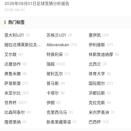
2026年08月01日足球竞猜分析报告
2026-08-01
热门标签
意大利U21
苏格兰U21
塞伊凯
(2)
(2)
(25)
姆拉达博莱斯拉夫
Allsvenskan
伊利维斯
(1)
(13)
(27)
艾尔联
特普利采
休斯敦迪纳摩
(4)
(2)
(6)
达曼协作
瑞超
北西兰
(2)
(103)
(2)
弗鲁米嫩
玻利瓦尔
体育大学
(9)
(11)
(6)
萨普斯堡
普马斯
国际图尔
(17)
(4)
(27)
米亚尔比
卡塔尔
洪都拉斯
(20)
(8)
(2)
世界杯
伊朗
克拉克斯
(207)
(6)
(4)
比森阿泰尔
克里西乌马
米内罗美洲
(4)
(2)
(1)
隆德里纳
新奥里藏蒂诺
巴西杯
(1)
(1)
(13)