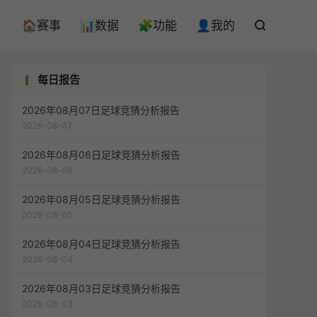

🏠赛事
📊数据
🧩功能
👤我的

每日报告
2026年08月07日足球竞猜分析报告
2026-08-07
2026年08月06日足球竞猜分析报告
2026-08-06
2026年08月05日足球竞猜分析报告
2026-08-05
2026年08月04日足球竞猜分析报告
2026-08-04
2026年08月03日足球竞猜分析报告
2026-08-03