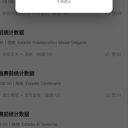
不再提示
30 | 场地: Estadio Ramon Tahuichi Aguilera Costas
布拉干蒂诺红牛
布鲁明
阅读(10)
赞(
0
)

赛前统计数据
地: Estadio Polideportivo Misael Delgado
卡拉沃沃
河床
阅读(10)
赞(
0
)

万富翁赛前统计数据
0 | 场地: Estadio Centenario
波士顿河
百万富翁
阅读(10)
赞(
0
)

罗赛前统计数据
| 场地: Estadio El Teniente