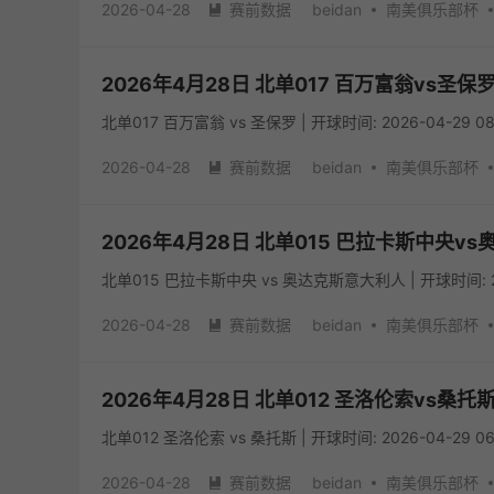
2026-04-28
赛前数据
beidan
南美俱乐部杯

2026年4月28日 北单017 百万富翁vs圣
北单017 百万富翁 vs 圣保罗 | 开球时间: 2026-04-29 08:
2026-04-28
赛前数据
beidan
南美俱乐部杯

2026年4月28日 北单015 巴拉卡斯中央
北单015 巴拉卡斯中央 vs 奥达克斯意大利人 | 开球时间: 2026-04
2026-04-28
赛前数据
beidan
南美俱乐部杯

2026年4月28日 北单012 圣洛伦索vs桑
北单012 圣洛伦索 vs 桑托斯 | 开球时间: 2026-04-29 06:00 
2026-04-28
赛前数据
beidan
南美俱乐部杯
