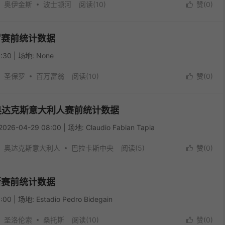
奥伊金斯
波士顿河
阅读(10)
赞(
0
)

保罗赛前统计数据
30 | 场地: None
圣保罗
百万富翁
阅读(10)
赞(
0
)

vs奥达克斯意大利人赛前统计数据
-29 08:00 | 场地: Claudio Fabian Tapia
奥达克斯意大利人
巴拉卡斯中央
阅读(5)
赞(
0
)

托斯赛前统计数据
| 场地: Estadio Pedro Bidegain
圣洛伦索
桑托斯
阅读(10)
赞(
0
)
