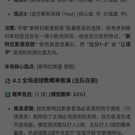
观点3:
[双方都有进球 (Yes)] (信心度: 中, 价值度: 中)
决策:
尽管“斯特拉斯堡获胜”是最稳妥的选择，但考虑到赔
付率较低且存在一球小胜的风险，结合双方攻防特点，
“斯
特拉斯堡获胜”
依然是首选基石，而
“比分1-2”
或
“让球
平”
是进阶的高价值方向。
本场核心观点:
[斯特拉斯堡 获胜]
⚽ 4.2 全场进球数概率推演 (主队在前)
1️⃣
概率首选:
[3 球]
(模型概率: 32%)
推演逻辑:
结合斯特拉斯堡客场必丢球的防守属性（10
场连丢）和阿伯丁主场必须进攻的态势，双方极易形成
开放场面。模型预测客队打入2球、主队打入1球的概率
最高，总进球数3球符合双方“攻强守弱”的数据特征。