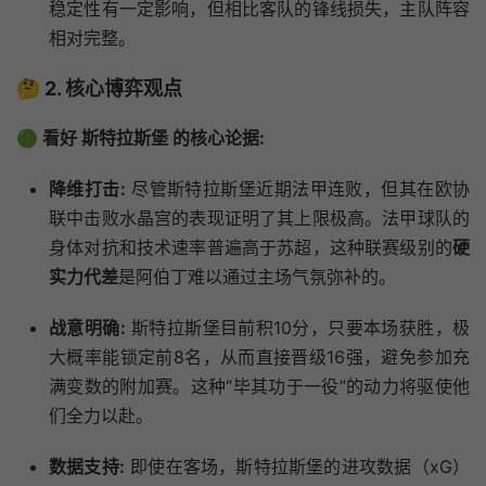
稳定性有一定影响，但相比客队的锋线损失，主队阵容
相对完整。
🤔 2. 核心博弈观点
🟢 看好 斯特拉斯堡 的核心论据:
降维打击:
尽管斯特拉斯堡近期法甲连败，但其在欧协
联中击败水晶宫的表现证明了其上限极高。法甲球队的
身体对抗和技术速率普遍高于苏超，这种联赛级别的
硬
实力代差
是阿伯丁难以通过主场气氛弥补的。
战意明确:
斯特拉斯堡目前积10分，只要本场获胜，极
大概率能锁定前8名，从而直接晋级16强，避免参加充
满变数的附加赛。这种“毕其功于一役”的动力将驱使他
们全力以赴。
数据支持:
即使在客场，斯特拉斯堡的进攻数据（xG）