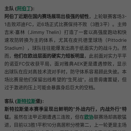
主队 (
阿伯丁
):
阿伯丁近期在国内赛场展现出极强的韧性
，上轮联赛客场3-
1击败邓迪FC，近6场正式比赛保持不败（3胜3平）。主帅
吉米·塞林（Jimmy Thelin）打造了一套以高强度跑动和快
速攻防转换为主的体系，尤其在皮托德里球场（Pittodrie
Stadium），球队往往能爆发出高于纸面实力的战斗力。然
而，
他们在欧战层面的硬实力短板明显
，此前面对实力平平
的诺亚FC仅收获平局，面对雅典AEK更是遭遇惨败，显示
出球队在应对高技术流对手时，防守体系容易顾此失彼。本
场比赛是他们保留出线希望的“生死战”，战意毋庸置疑，但
过于激进的压上可能会暴露身后巨大的空档。
客队 (
斯特拉斯
堡):
斯特拉斯堡本赛季呈现出鲜明的“外战内行，内战外行”特
征
。虽然在法甲近期遭遇三连败，但在
欧协
联赛场却高歌猛
进，目前以3胜1平积10分高居积分榜第二，上一轮更是主场