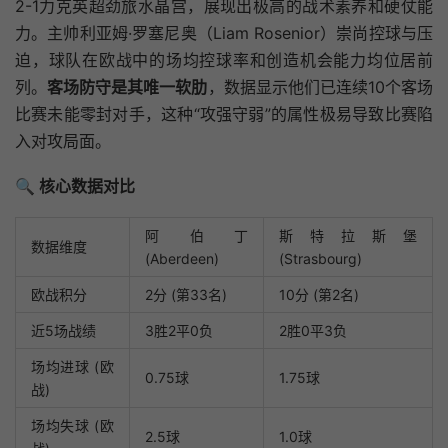
2-1力克英超劲旅水晶宫，展现出极高的战术素养和硬仗能
力。主帅利亚姆·罗塞尼奥（Liam Rosenior）崇尚控球与压
迫，球队在欧战中的场均控球率和创造机会能力均位居前
列。
客场防守是其唯一软肋
，数据显示他们已连续10个客场
比赛未能零封对手，这种“攻强守弱”的属性极易导致比赛陷
入对攻局面。
🔍 核心数据对比
阿伯丁
斯特拉斯堡
数据维度
(Aberdeen)
(Strasbourg)
欧战积分
2分 (第33名)
10分 (第2名)
近5场战绩
3胜2平0负
2胜0平3负
场均进球 (欧
0.75球
1.75球
战)
场均失球 (欧
2.5球
1.0球