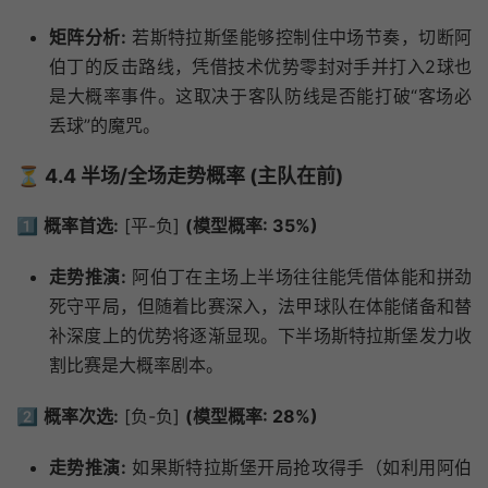
矩阵分析:
若斯特拉斯堡能够控制住中场节奏，切断阿
伯丁的反击路线，凭借技术优势零封对手并打入2球也
是大概率事件。这取决于客队防线是否能打破“客场必
丢球”的魔咒。
⏳ 4.4 半场/全场走势概率 (主队在前)
1️⃣
概率首选:
[平-负]
(模型概率: 35%)
走势推演:
阿伯丁在主场上半场往往能凭借体能和拼劲
死守平局，但随着比赛深入，法甲球队在体能储备和替
补深度上的优势将逐渐显现。下半场斯特拉斯堡发力收
割比赛是大概率剧本。
2️⃣
概率次选:
[负-负]
(模型概率: 28%)
走势推演:
如果斯特拉斯堡开局抢攻得手（如利用阿伯