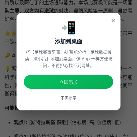
特质以及阿伯丁的主场进球能力，本场比赛极可能是一场
客
队主导、双方均有进球
的对决。遵循风险第一原则，虽然看
×
好客胜，但需提防客队一球小胜（赢球输指）的可能性。
📲
⭐⭐ AI置信度:
中
(数据支持客胜，但伤病和客场防守带来
添加到桌面
不确定性)
将【足球赛事前瞻 | AI 智能分析 | 足球数据解
🔑 4.1 核心观点研判
读 - 球小策】添加到桌面，像 App 一样方便访
问，不再担心找不到网址。
💡 写在前面：
足球比赛充满未知，数据模型旨在提供一个
科学的视角。以下是我们基于海量数据推演出的几种可能
立即添加
性，其中“本场核心观点”是我们认为在风险和可能性之间平
衡得最好的一个方向。
不再提示
可能性评估 (信心度/价值度):
观点1:
[斯特拉斯堡 获胜] (信心度: 高, 价值度: 低)
观点2:
[斯特拉斯堡 净胜1球] (信心度: 中, 价值度: 高)