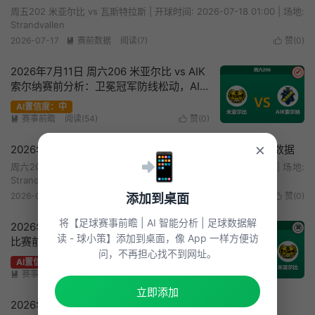
周五202 米亚尔比 vs 瓦斯特拉斯 | 开球时间: 2026-07-18 01:00 | 场地:
Strandvallen
2026-07-17
赛前数据
阅读(7)
赞(
0
)


2026年7月11日 周六206 米亚尔比 vs AIK
✔
索尔纳赛前分析：卫冕冠军防线松动，AIK
残阵能否全身而退？
AI置信度：中
赛事前瞻
阅读(54)
赞(
0
)


×
2026年7月11日 周六206 米亚尔比vsAIK索尔纳赛前统计数据
📲
周六206 米亚尔比 vs AIK索尔纳 | 开球时间: 2026-07-11 21:00 | 场地:
Strandvallen
2026-07-11
赛前数据
阅读(10)
赞(
0
)
添加到桌面


将【足球赛事前瞻 | AI 智能分析 | 足球数据解
2026年7月3日 周五201 天狼星 vs 米亚尔
✖
读 - 球小策】添加到桌面，像 App 一样方便访
比赛前分析：卫冕冠军核心缺阵，领头羊
问，不再担心找不到网址。
能否打穿数据？
AI置信度：高
赛事前瞻
阅读(128)
赞(
0
)


立即添加
2026年7月3日 周五201 天狼星vs米亚尔比赛前统计数据