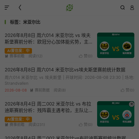




标签：米亚尔比
2026年8月8日 周六014 米亚尔比 vs 埃夫
斯堡赛前分析：欧冠分心加体能劣势，主
队让步退热是否暗藏风险？
AI置信度：中
赛事前瞻
阅读(12)
赞(
0
)


2026年8月8日 周六014 米亚尔比vs埃夫斯堡赛前统计数据
周六014 米亚尔比 vs 埃夫斯堡 | 开球时间: 2026-08-08 23:30 | 场地:
Strandvallen
2026-08-08
赛前数据
阅读(8)
赞(
0
)


2026年8月4日 周二002 米亚尔比 vs 布拉
✖
迪斯赛前分析：残阵霸主遇考验，主队让
步走弱是否合理？
AI置信度：中
赛事前瞻
阅读(231)
赞(
0
)


2026年8月4日 周二002 米亚尔比vs布拉迪斯赛前统计数据