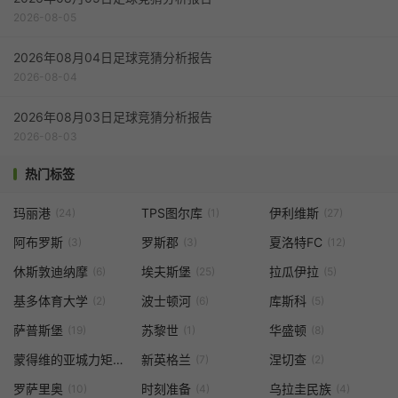
2026-08-05
2026年08月04日足球竞猜分析报告
2026-08-04
2026年08月03日足球竞猜分析报告
2026-08-03
热门标签
玛丽港
TPS图尔库
伊利维斯
(24)
(1)
(27)
阿布罗斯
罗斯郡
夏洛特FC
(3)
(3)
(12)
休斯敦迪纳摩
埃夫斯堡
拉瓜伊拉
(6)
(25)
(5)
基多体育大学
波士顿河
库斯科
(2)
(6)
(5)
萨普斯堡
苏黎世
华盛顿
(19)
(1)
(8)
蒙得维的亚城力矩
新英格兰
涅切查
(1)
(7)
(2)
罗萨里奥
时刻准备
乌拉圭民族
(10)
(4)
(4)