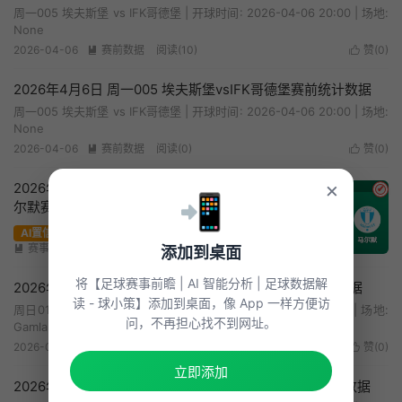
周一005 埃夫斯堡 vs IFK哥德堡 | 开球时间: 2026-04-06 20:00 | 场地:
None
2026-04-06
赛前数据
阅读(10)
赞(
0
)


2026年4月6日 周一005 埃夫斯堡vsIFK哥德堡赛前统计数据
周一005 埃夫斯堡 vs IFK哥德堡 | 开球时间: 2026-04-06 20:00 | 场地:
None
2026-04-06
赛前数据
阅读(0)
赞(
0
)


×
2026年4月5日 周日016 厄尔格里特 vs 马
✔
📲
尔默赛前分析：马尔默新帅首秀，客场大
胜预期是否被高估？
AI置信度：中
赛事前瞻
阅读(207)
赞(
0
)


添加到桌面
将【足球赛事前瞻 | AI 智能分析 | 足球数据解
2026年4月5日 周日016 厄尔格里特vs马尔默赛前统计数据
读 - 球小策】添加到桌面，像 App 一样方便访
周日016 厄尔格里特 vs 马尔默 | 开球时间: 2026-04-05 22:30 | 场地:
问，不再担心找不到网址。
Gamla Ullevi
2026-04-05
赛前数据
阅读(10)
赞(
0
)


立即添加
2026年4月5日 周日010 AIK索尔纳vs哈尔姆斯赛前统计数据