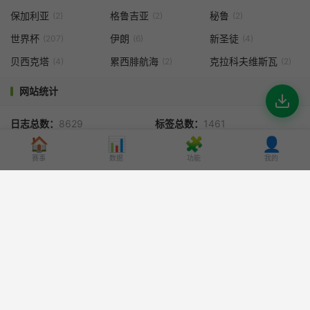
保加利亚
格鲁吉亚
秘鲁
(2)
(2)
(2)
世界杯
伊朗
新圣徒
(207)
(6)
(4)
贝西克塔
累西腓航海
克拉科夫维斯瓦
(4)
(2)
(2)
网站统计
日志总数：
8629
标签总数：
1461
🏠
📊
🧩
👤
页面总数：
34
最后更新：
2026-08-08
赛事
数据
功能
我的
© 2025-2026
足球赛事前瞻 | AI 智能分析 | 足球数据解读 - 球小策
球小策提醒：本站所有足球赛事分析、AI 数据解读内容均为体育交流参考，不
构成投注建议。请理性观赏赛事，遵守国家相关法律规定。
网站地图
|
更新记录
|
量化QA问答
|
豫ICP备2026002056号-2
|
豫公网安备
41132502000139号
请求次数：30 次，加载用时：0.740 秒，内存占用：5.66 MB