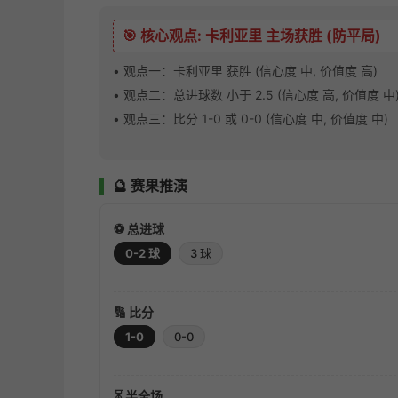
🎯 核心观点: 卡利亚里 主场获胜 (防平局)
• 观点一：卡利亚里 获胜 (信心度 中, 价值度 高)
• 观点二：总进球数 小于 2.5 (信心度 高, 价值度 中
• 观点三：比分 1-0 或 0-0 (信心度 中, 价值度 中)
🔮 赛果推演
⚽️ 总进球
0-2 球
3 球
🔢 比分
1-0
0-0
⏳ 半全场