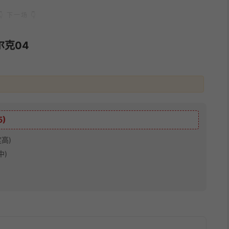
👇 下一场 👇
沙尔克04
5)
度高)
中)