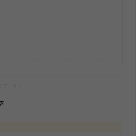
👇 下一场 👇
萨