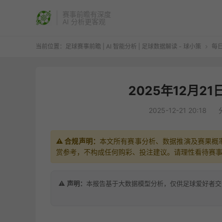
赛事前瞻有深度
AI 分析更客观
当前位置：
足球赛事前瞻 | AI 智能分析 | 足球数据解读 - 球小策
每

2025年12月
2025-12-21 20:18
⚠️ 合规声明：
本文所有赛事分析、数据推演及赛果概
赏参考，不构成任何购彩、投注建议。请理性看待赛
⚠️
声明：
本报告基于大数据模型分析，仅供足球爱好者交