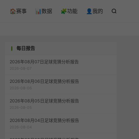

🏠赛事
📊数据
🧩功能
👤我的

每日报告
2026年08月07日足球竞猜分析报告
2026-08-07
2026年08月06日足球竞猜分析报告
2026-08-06
2026年08月05日足球竞猜分析报告
2026-08-05
2026年08月04日足球竞猜分析报告
2026-08-04