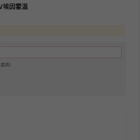
PSV埃因霍温
度高)