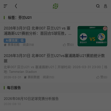




标签：芬兰U21
2026年3月31日 北单007 芬兰U21 vs 塞
✔
浦路斯U21赛前分析：首回合5球狂胜，主
队能否再次击穿深幅让步？
AI置信度：低
赛事前瞻
阅读(19)
赞(
0
)


2026年3月31日 北单007 芬兰U21vs塞浦路斯U21赛前统计数
据
北单007 芬兰U21 vs 塞浦路斯U21 | 开球时间: 2026-03-31 23:00 | 场
地: Tammelan Stadion
2026-03-31
赛前数据
阅读(10)
赞(
0
)


每日报告
2026年08月10日足球竞猜分析报告
2026-08-10