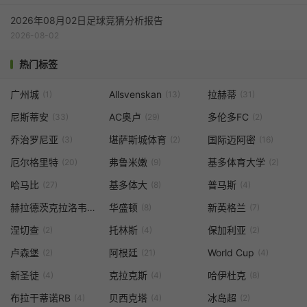
2026年08月02日足球竞猜分析报告
2026-08-02
热门标签
广州城
Allsvenskan
拉赫蒂
(1)
(13)
(31)
尼斯蒂安
AC奥卢
多伦多FC
(33)
(29)
(2)
乔治罗尼亚
堪萨斯城体育
国际迈阿密
(3)
(2)
(16)
厄尔格里特
弗鲁米嫩
基多体育大学
(20)
(9)
(2)
哈马比
基多体大
普马斯
(27)
(8)
(4)
赫拉德茨克拉洛韦
华盛顿
新英格兰
(1)
(8)
(7)
涅切查
托林斯
保加利亚
(2)
(4)
(2)
卢森堡
阿根廷
World Cup
(2)
(21)
(4)
新圣徒
克拉克斯
哈伊杜克
(4)
(4)
(8)
布拉干蒂诺RB
贝西克塔
冰岛超
(4)
(4)
(2)