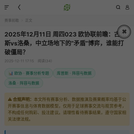




赛事前瞻
正文

✖
2025年12月11日 周四023 欧协联前瞻：古比
斯vs洛桑，中立场地下的“矛盾”博弈，谁能打
破僵局？
2025-12-11 17:15
阅读(
34
)
📊 欧协 · 赛事分析专题
库普斯 · 阵容与数据
洛桑 · 阵容与数据
⚠️ 合规声明：
本文所有赛事分析、数据推演及赛果概率均基于公
开赛事信息与体育数据模型，仅用于足球赛事交流与观赏参考，
不构成任何购彩、投注建议。请理性看待赛事结果，遵守国家相
关法律法规。