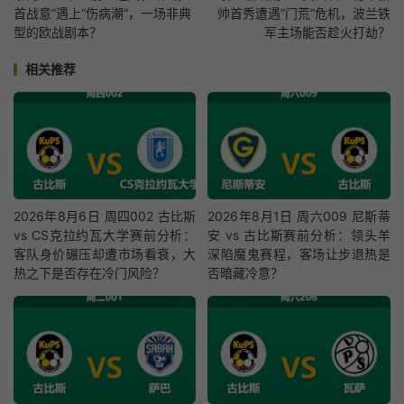
首战意”遇上“伤病潮”，一场非典
帅首秀遭遇“门荒”危机，波兰铁
型的欧战剧本？
军主场能否趁火打劫？
相关推荐
2026年8月6日 周四002 古比斯
2026年8月1日 周六009 尼斯蒂
vs CS克拉约瓦大学赛前分析：
安 vs 古比斯赛前分析：领头羊
客队身价碾压却遭市场看衰，大
深陷魔鬼赛程，客场让步退热是
热之下是否存在冷门风险？
否暗藏冷意？