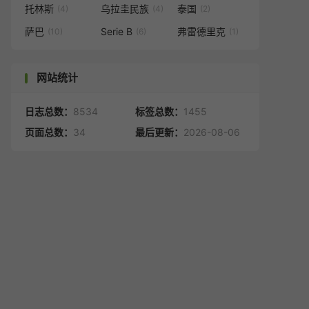
托林斯
乌拉圭民族
泰国
(4)
(4)
(2)
萨巴
Serie B
弗雷德里克
(10)
(6)
(1)
网站统计
日志总数：
8534
标签总数：
1455
页面总数：
34
最后更新：
2026-08-06