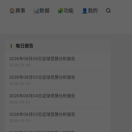

🏠赛事
📊数据
🧩功能
👤我的

每日报告
2026年08月06日足球竞猜分析报告
2026-08-06
2026年08月05日足球竞猜分析报告
2026-08-05
2026年08月04日足球竞猜分析报告
2026-08-04
2026年08月03日足球竞猜分析报告
2026-08-03