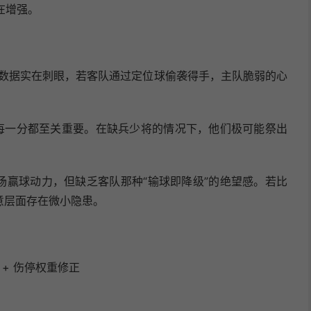
在增强。
数据实在刺眼，若客队通过定位球偷袭得手，主队脆弱的心
每一分都至关重要。在缺兵少将的情况下，他们极可能祭出
场赢球动力，但缺乏客队那种“输球即降级”的绝望感。若比
意层面存在微小隐患。
 + 伤停权重修正