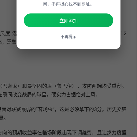
问，不再担心找不到网址。
立即添加
尺度 潜在影响: 考虑到客队防守动作较大（场均犯规11.2
不再提示
高，需警惕红点套餐改变战局。
（巴索戈）和最坚固的盾（鲁巴伊），攻防两端均受重创。
在瞬间改变战局的球星，硬实力占据绝对上风。
面对联赛最弱的“客场虫”，这是必须拿下的3分。历史交锋
显。
方向的预期收益率在临场阶段出现下调趋势，且让步力度坚