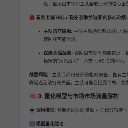
挺，显示出市场对主队全取三分的信心正
🔴 看衰 拉斯决心 / 看好 奈季兰沟渠 的核心论据:
主队防守隐患:
主队主场场均丢2球以上的
理防线可能崩溃。
保级死磕战意:
客队目前处于悬崖边上，
极端的“大巴战术”，力求一场0-0的闷平。
战意风险
: 主队目前积分形势相对安全，虽有主
赛迟迟无法打开局面，主队可能会接受平局，战
🧠 3. 量化模型与市场市场流量解构
💻 调用模型:
预期进球(xG)模拟 + 泊松分布模型
🔢 模型量化结论: