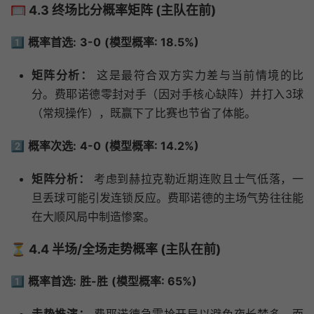
🥅 4.3 终场比分概率矩阵 (主队在前)
1️⃣
概率首选:
3-0
(模型概率: 18.5%)
矩阵分析：
这是最符合双方实力差与当前情境的比
分。费耶诺德零封对手（因对手核心缺阵）并打入3球
（常规操作），既赢下了比赛也节省了体能。
2️⃣
概率次选:
4-0
(模型概率: 14.2%)
矩阵分析：
考虑到赫拉克勒近期连败且士气低落，一
旦丢球可能引发连锁反应。费耶诺德的主场气势往往能
在大顺风局中制造惨案。
⏳ 4.4 半场/全场走势概率 (主队在前)
1️⃣
概率首选:
胜-胜
(模型概率: 65%)