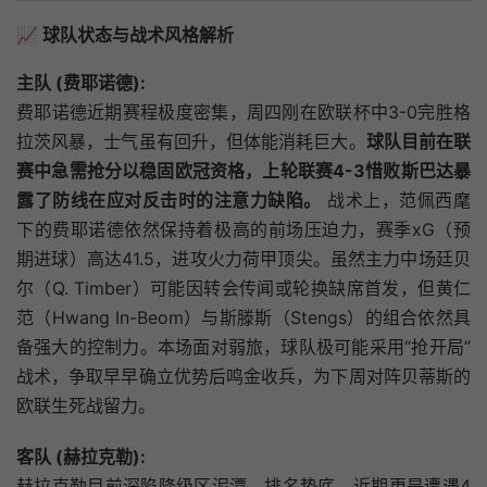
📈 球队状态与战术风格解析
主队 (费耶诺德):
费耶诺德近期赛程极度密集，周四刚在欧联杯中3-0完胜格
拉茨风暴，士气虽有回升，但体能消耗巨大。
球队目前在联
赛中急需抢分以稳固欧冠资格，上轮联赛4-3惜败斯巴达暴
露了防线在应对反击时的注意力缺陷。
战术上，范佩西麾
下的费耶诺德依然保持着极高的前场压迫力，赛季xG（预
期进球）高达41.5，进攻火力荷甲顶尖。虽然主力中场廷贝
尔（Q. Timber）可能因转会传闻或轮换缺席首发，但黄仁
范（Hwang In-Beom）与斯滕斯（Stengs）的组合依然具
备强大的控制力。本场面对弱旅，球队极可能采用“抢开局”
战术，争取早早确立优势后鸣金收兵，为下周对阵贝蒂斯的
欧联生死战留力。
客队 (赫拉克勒):
赫拉克勒目前深陷降级区泥潭，排名垫底，近期更是遭遇4