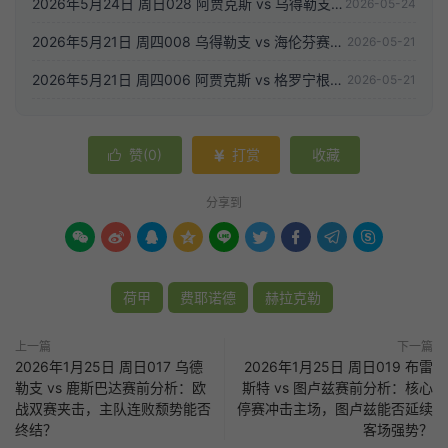
2026年5月24日 周日028 阿贾克斯 vs 乌得勒支赛前分析：防线核心伤缺，阿贾克斯主胜数据是否被高估？
2026-05-24
2026年5月21日 周四008 乌得勒支 vs 海伦芬赛前分析：核心伤缺且xG落后，主队让步是否被高估？
2026-05-21
2026年5月21日 周四006 阿贾克斯 vs 格罗宁根赛前分析：身价碾压但xG落后，阿贾克斯主胜是否被高估？
2026-05-21
赞(
0
)
打赏
收藏


分享到









荷甲
费耶诺德
赫拉克勒
上一篇
下一篇
2026年1月25日 周日017 乌德
2026年1月25日 周日019 布雷
勒支 vs 鹿斯巴达赛前分析：欧
斯特 vs 图卢兹赛前分析：核心
战双赛夹击，主队连败颓势能否
停赛冲击主场，图卢兹能否延续
终结？
客场强势？