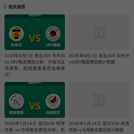
相关推荐
2026年8月7日 周五005 坎布尔
2026年8月7日 周五005 坎布尔
vs SBV精英赛前分析：升班马主
vsSBV精英赛前统计数据
场首秀，防线隐患是否会被放
大？
2026年5月24日 周日028 阿贾
2026年5月24日 周日028 阿贾
克斯 vs 乌得勒支赛前分析：防
克斯vs乌得勒支赛前统计数据