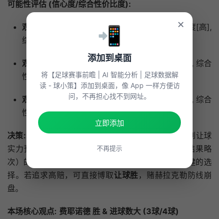
可能性评估 (信心度/综合性价比度):
×
观点1 (核心):
费耶诺德 胜 & 进球数 > 2.5
(信心度[高],
📲
综合性价比度[中])
添加到桌面
观点2 (次选):
让球胜 (费耶诺德 -2)
(信心度[中], 综合
将【足球赛事前瞻 | AI 智能分析 | 足球数据解
性价比度[高])
读 - 球小策】添加到桌面，像 App 一样方便访
问，不再担心找不到网址。
观点3 (博弈):
半场全场走势：胜-胜
(信心度[高], 综合
性价比度[低])
立即添加
决策:
本场首选策略为
费耶诺德胜且进球数大
。考虑到让球
实力预期门槛（-2）存在刚好赢2球数据持平（或结果略
不再提示
次）的风险，搭配进球数大（超过2.5/3.5）是更稳健的选
择。若追求高赔，可直接博取
让球胜
，赌赫拉克勒防线崩
盘。
本场核心观点:
费耶诺德 胜 & 进球数大 (3球/4球)