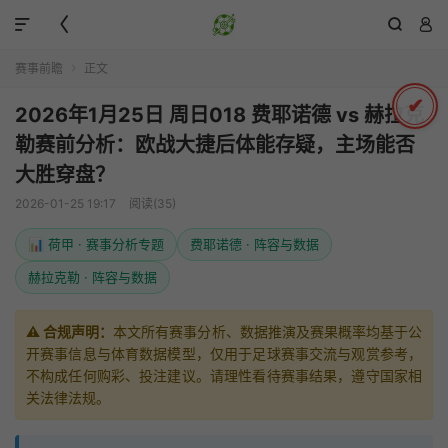




赛事前瞻
正文

✔
2026年1月25日 周日018 费耶诺德 vs 赫拉克
勒赛前分析：欧战大捷后体能存疑，主场能否
大胜穿盘？
2026-01-25 19:17
阅读(
35
)
📊 荷甲 · 赛事分析专题
费耶诺德 · 阵容与数据
赫拉克勒 · 阵容与数据
⚠️ 合规声明：
本文所有赛事分析、数据推演及赛果概率均基于公
开赛事信息与体育数据模型，仅用于足球赛事交流与观赏参考，
不构成任何购彩、投注建议。请理性看待赛事结果，遵守国家相
关法律法规。