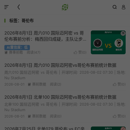




标签：哥伦布
2026年8月1日 周六010 国际迈阿密 vs 哥
✖
伦布赛前分析：梅西回归成疑，主队让步
是否暗藏冷意？
AI置信度：低
赛事前瞻
阅读(47)
赞(
0
)


2026年8月1日 周六010 国际迈阿密vs哥伦布赛前统计数据
周六010 国际迈阿密 vs 哥伦布 | 开球时间: 2026-08-02 07:30 | 场地:
Nu Stadium
2026-08-01
赛前数据
阅读(2)
赞(
0
)


2026年8月1日 北单100 国际迈阿密vs哥伦布赛前统计数据
北单100 国际迈阿密 vs 哥伦布 | 开球时间: 2026-08-02 07:30 | 场地:
Nu Stadium
2026-08-01
赛前数据
阅读(0)
赞(
0
)


2026年7月25日 北单079 哥伦布 vs FC辛
✔