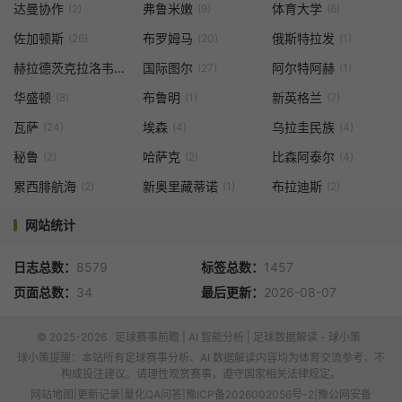
达曼协作
弗鲁米嫩
体育大学
(2)
(9)
(6)
佐加顿斯
布罗姆马
俄斯特拉发
(26)
(20)
(1)
赫拉德茨克拉洛韦
国际图尔
阿尔特阿赫
(1)
(27)
(1)
华盛顿
布鲁明
新英格兰
(8)
(1)
(7)
瓦萨
埃森
乌拉圭民族
(24)
(4)
(4)
秘鲁
哈萨克
比森阿泰尔
(2)
(2)
(4)
累西腓航海
新奥里藏蒂诺
布拉迪斯
(2)
(1)
(2)
网站统计
日志总数：
8579
标签总数：
1457
页面总数：
34
最后更新：
2026-08-07
© 2025-2026
足球赛事前瞻 | AI 智能分析 | 足球数据解读 - 球小策
球小策提醒：本站所有足球赛事分析、AI 数据解读内容均为体育交流参考，不
构成投注建议。请理性观赏赛事，遵守国家相关法律规定。
网站地图
|
更新记录
|
量化QA问答
|
豫ICP备2026002056号-2
|
豫公网安备