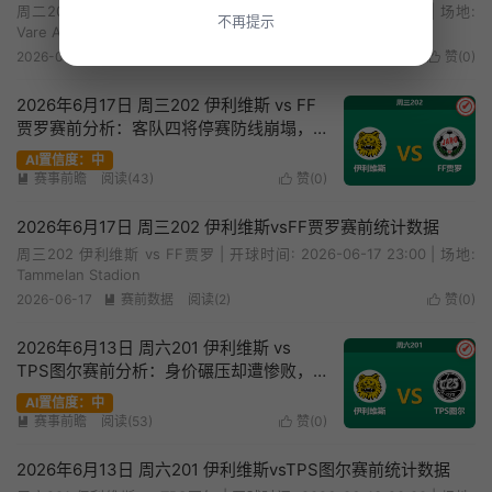
周二202 古比斯 vs 伊利维斯 | 开球时间: 2026-06-23 23:00 | 场地:
不再提示
Vare Areena
2026-06-23
赛前数据
阅读(6)
赞(
0
)


2026年6月17日 周三202 伊利维斯 vs FF
✔
贾罗赛前分析：客队四将停赛防线崩塌，
主队能否打穿指数？
AI置信度：中
赛事前瞻
阅读(43)
赞(
0
)


2026年6月17日 周三202 伊利维斯vsFF贾罗赛前统计数据
周三202 伊利维斯 vs FF贾罗 | 开球时间: 2026-06-17 23:00 | 场地:
Tammelan Stadion
2026-06-17
赛前数据
阅读(2)
赞(
0
)


2026年6月13日 周六201 伊利维斯 vs
✔
TPS图尔赛前分析：身价碾压却遭惨败，
主队让步是否暗藏杀机？
AI置信度：中
赛事前瞻
阅读(53)
赞(
0
)


2026年6月13日 周六201 伊利维斯vsTPS图尔赛前统计数据