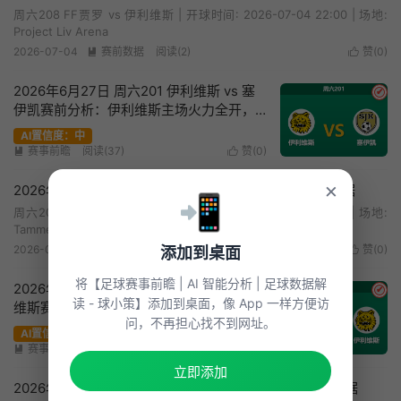
周六208 FF贾罗 vs 伊利维斯 | 开球时间: 2026-07-04 22:00 | 场地:
Project Liv Arena
2026-07-04
赛前数据
阅读(2)
赞(
0
)


2026年6月27日 周六201 伊利维斯 vs 塞
✔
伊凯赛前分析：伊利维斯主场火力全开，
数据让步是否过于保守？
AI置信度：中
赛事前瞻
阅读(37)
赞(
0
)


×
2026年6月27日 周六201 伊利维斯vs塞伊凯赛前统计数据
📲
周六201 伊利维斯 vs 塞伊凯 | 开球时间: 2026-06-27 19:00 | 场地:
Tammelan Stadion
2026-06-27
赛前数据
阅读(6)
赞(
0
)
添加到桌面


将【足球赛事前瞻 | AI 智能分析 | 足球数据解
2026年6月23日 周二202 古比斯 vs 伊利
✔
读 - 球小策】添加到桌面，像 App 一样方便访
维斯赛前分析：客队火力全开，主队让步
问，不再担心找不到网址。
退热是否暗藏冷意？
AI置信度：中
赛事前瞻
阅读(34)
赞(
0
)


立即添加
2026年6月23日 周二202 古比斯vs伊利维斯赛前统计数据