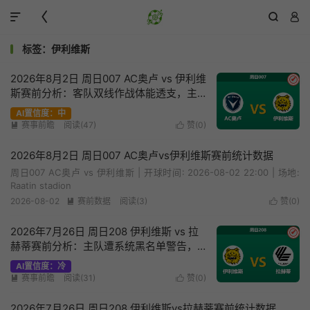




标签：伊利维斯
2026年8月2日 周日007 AC奥卢 vs 伊利维
✔
斯赛前分析：客队双线作战体能透支，主
胜数据下调是否合理？
AI置信度：中
赛事前瞻
阅读(47)
赞(
0
)


2026年8月2日 周日007 AC奥卢vs伊利维斯赛前统计数据
周日007 AC奥卢 vs 伊利维斯 | 开球时间: 2026-08-02 22:00 | 场地:
Raatin stadion
2026-08-02
赛前数据
阅读(3)
赞(
0
)


2026年7月26日 周日208 伊利维斯 vs 拉
✔
赫蒂赛前分析：主队遭系统黑名单警告，
让步退热是否暗藏冷门？
AI置信度：冷
赛事前瞻
阅读(31)
赞(
0
)


2026年7月26日 周日208 伊利维斯vs拉赫蒂赛前统计数据