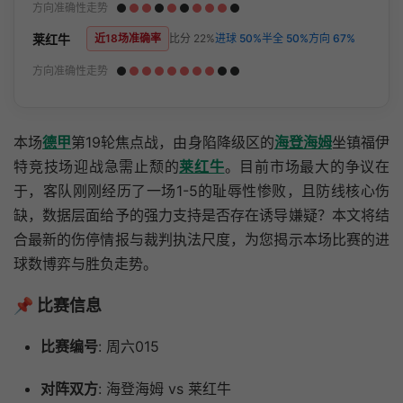
方向准确性走势
莱红牛
近18场准确率
比分 22%
进球 50%
半全 50%
方向 67%
方向准确性走势
本场
德甲
第19轮焦点战，由身陷降级区的
海登海姆
坐镇福伊
特竞技场迎战急需止颓的
莱红牛
。目前市场最大的争议在
于，客队刚刚经历了一场1-5的耻辱性惨败，且防线核心伤
缺，数据层面给予的强力支持是否存在诱导嫌疑？本文将结
合最新的伤停情报与裁判执法尺度，为您揭示本场比赛的进
球数博弈与胜负走势。
📌 比赛信息
比赛编号
: 周六015
对阵双方
: 海登海姆 vs 莱红牛