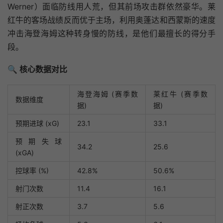
Werner）面临防线用人荒，但其前场攻击群依然豪华。莱
红牛的客场战绩反而优于主场，利用奥蓬达和西蒙斯的速度
冲击海登海姆这种转身慢的防线，是他们最擅长的得分手
段。
🔍 核心数据对比
海登海姆 (赛季数
莱红牛 (赛季数
数据维度
据)
据)
预期进球 (xG)
23.1
33.1
预期失球
34.2
25.6
(xGA)
控球率 (%)
42.8%
50.6%
射门次数
11.4
16.1
射正次数
3.7
5.6