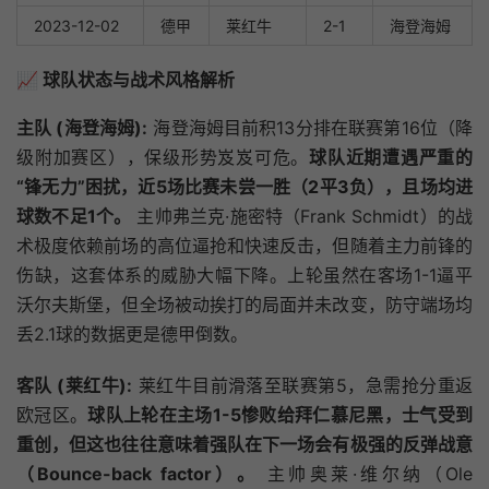
2023-12-02
德甲
莱红牛
2-1
海登海姆
📈 球队状态与战术风格解析
主队 (海登海姆):
海登海姆目前积13分排在联赛第16位（降
级附加赛区），保级形势岌岌可危。
球队近期遭遇严重的
“锋无力”困扰，近5场比赛未尝一胜（2平3负），且场均进
球数不足1个。
主帅弗兰克·施密特（Frank Schmidt）的战
术极度依赖前场的高位逼抢和快速反击，但随着主力前锋的
伤缺，这套体系的威胁大幅下降。上轮虽然在客场1-1逼平
沃尔夫斯堡，但全场被动挨打的局面并未改变，防守端场均
丢2.1球的数据更是德甲倒数。
客队 (莱红牛):
莱红牛目前滑落至联赛第5，急需抢分重返
欧冠区。
球队上轮在主场1-5惨败给拜仁慕尼黑，士气受到
重创，但这也往往意味着强队在下一场会有极强的反弹战意
（Bounce-back factor）。
主帅奥莱·维尔纳（Ole