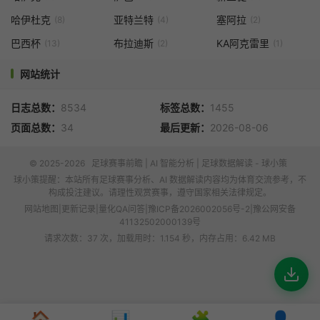
哈伊杜克
亚特兰特
塞阿拉
(8)
(4)
(2)
巴西杯
布拉迪斯
KA阿克雷里
(13)
(2)
(1)
网站统计
日志总数：
8534
标签总数：
1455
页面总数：
34
最后更新：
2026-08-06
© 2025-2026
足球赛事前瞻 | AI 智能分析 | 足球数据解读 - 球小策
球小策提醒：本站所有足球赛事分析、AI 数据解读内容均为体育交流参考，不
构成投注建议。请理性观赏赛事，遵守国家相关法律规定。
网站地图
|
更新记录
|
量化QA问答
|
豫ICP备2026002056号-2
|
豫公网安备
41132502000139号
请求次数：37 次，加载用时：1.154 秒，内存占用：6.42 MB
🏠
📊
🧩
👤