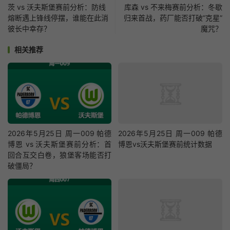
茨 vs 沃夫斯堡赛前分析：防线
库森 vs 不来梅赛前分析：冬歇
熔断遇上锋线停摆，谁能在此消
归来首战，药厂能否打破“克星”
彼长中幸存？
魔咒？
相关推荐
2026年5月25日 周一009 帕德
2026年5月25日 周一009 帕德
博恩 vs 沃夫斯堡赛前分析：首
博恩vs沃夫斯堡赛前统计数据
回合互交白卷，狼堡客场能否打
破僵局？