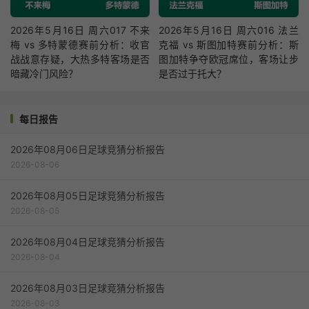
2026年5月16日 周六017 不来
2026年5月16日 周六016 法兰
梅 vs 多特蒙德赛前分析：收官
克福 vs 斯图加特赛前分析：斯
战战意存疑，大热多特客场是否
图加特争夺欧冠席位，客场让步
暗藏冷门风险？
是否过于托大？
每日报告
2026年08月06日足球竞猜分析报告
2026-08-06
2026年08月05日足球竞猜分析报告
2026-08-05
2026年08月04日足球竞猜分析报告
2026-08-04
2026年08月03日足球竞猜分析报告
2026-08-03