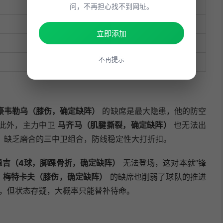
49.2%
问，不再担心找不到网址。
13.2
立即添加
4.5
不再提示
6.1
·豪韦勒乌（膝伤，确定缺阵）
的缺席是最大隐患，他的防空
。此外，主力中卫
马齐马（肌腱撕裂，确定缺阵）
也无法出
、缺乏磨合的三中卫组合，防线稳定性大打折扣。
通吉（4球，脚踝骨折，确定缺阵）
无法登场，这对本就“锋
将
梅特卡夫（膝伤，确定缺阵）
的缺席也削弱了球队的推进
，但状态存疑，大概率只能替补待命。