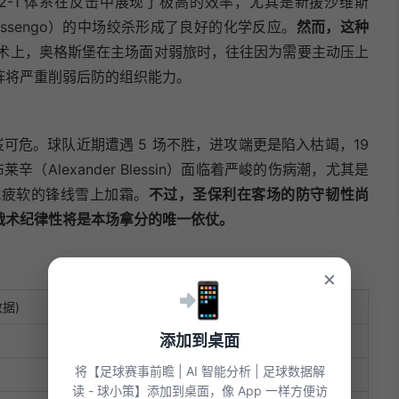
-4-2-1 体系在反击中展现了极高的效率，尤其是新援沙维斯
Massengo）的中场绞杀形成了良好的化学反应。
然而，这种
术上，奥格斯堡在主场面对弱旅时，往往因为需要主动压上
阵将严重削弱后防的组织能力。
岌可危。球队近期遭遇 5 场不胜，进攻端更是陷入枯竭，19
（Alexander Blessin）面临着严峻的伤病潮，尤其是
本就疲软的锋线雪上加霜。
不过，圣保利在客场的防守韧性尚
战术纪律性将是本场拿分的唯一依仗。
×
📲
据)
圣保利 (赛季数据)
添加到桌面
15.7
将【足球赛事前瞻 | AI 智能分析 | 足球数据解
30.1
读 - 球小策】添加到桌面，像 App 一样方便访