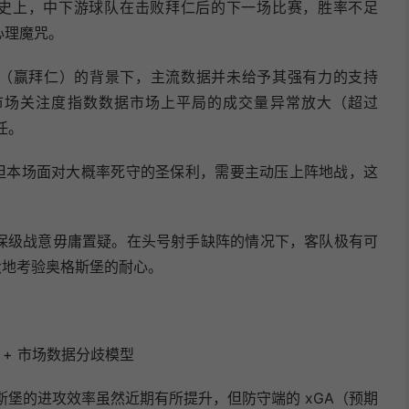
史上，中下游球队在击败拜仁后的下一场比赛，胜率不足
心理魔咒。
（赢拜仁）的背景下，主流数据并未给予其强有力的支持
间），且市场关注度指数数据市场上平局的成交量异常放大（超过
任。
但本场面对大概率死守的圣保利，需要主动压上阵地战，这
，保级战意毋庸置疑。在头号射手缺阵的情况下，客队极有可
极大地考验奥格斯堡的耐心。
型 + 市场数据分歧模型
格斯堡的进攻效率虽然近期有所提升，但防守端的 xGA（预期