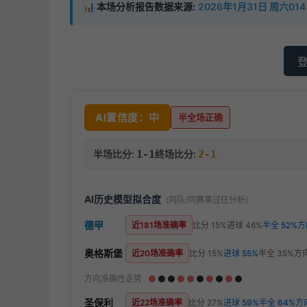
📊 本场分析报告数据来源:
2026年1月31日 周六0
AI置信度：中
半全场正确
半场比分:
1-1
终场比分:
2-1
AI历史模型拟合度
(同队/同赛事过往分析)
德甲
近181场准确率
比分 15%
进球 46%
半全 52%
方
奥格斯堡
近20场准确率
比分 15%
进球 55%
半全 35%
方向
方向准确性走势
圣保利
近22场准确率
比分 27%
进球 59%
半全 64%
方