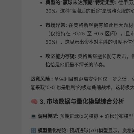
典型的“赢球未达预期”特定走势:
德甲历
30%。这种“高潮后的低谷”是极难克服的
市场异常:
在奥格斯堡拥有如此巨大题材
（仅维持在 -0.25 至 -0.5 区
50%），这显示出资本对主胜的极度不信
攻坚能力存疑:
奥格斯堡擅长防守反击，
恰恰是他们最不擅长的节奏。
战意风险
: 圣保利目前距离安全区仅一步之遥
能采取“0-0 也是胜利”的极端龟缩战术，这将
🧠 3. 市场数据与量化模型综合分析
💻 调用模型:
预期进球(xG)模拟 + 泊松分布模
🔢 模型量化结论:
预期进球(xG)模型显示，奥