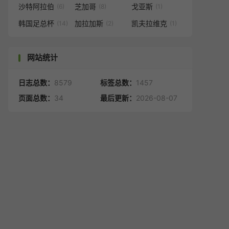
沙特阿拉伯
芝加哥
戈亚斯
(6)
(8)
(1)
韩国足总杯
加拉加斯
凯夫拉维克
(14)
(2)
(1)
网站统计
日志总数：
8579
标签总数：
1457
页面总数：
34
最后更新：
2026-08-07