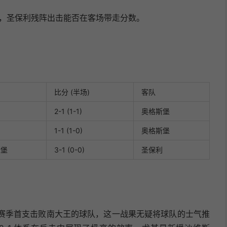
症”，圣保利残阵出击能否在客场带走分数。
比分 (半场)
客队
利
2-1 (1-1)
奥格斯堡
利
1-1 (1-0)
奥格斯堡
斯堡
3-1 (0-0)
圣保利
为本赛季首支击败南大王的球队，这一战果无疑将球队的士气推