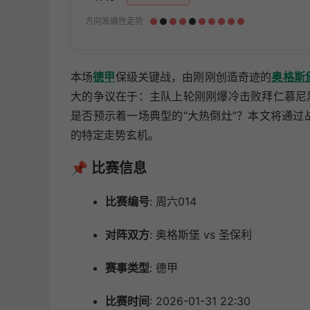
方向准确性走势
本场
德甲
保级关键战，由刚刚创造奇迹的
奥格斯
大的争议在于：主队上轮刚刚爆冷击败拜仁慕尼
是否预示着一场典型的“大热倒灶”？本文将通
的特定走势玄机。
📌 比赛信息
比赛编号
: 周六014
对阵双方
: 奥格斯堡 vs 圣保利
赛事类型
: 德甲
比赛时间
: 2026-01-31 22:30