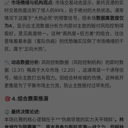
📈 市场情绪与机构观点:
市场交易动态显示，斯托克港的实
时交易热度达到了惊人的99%，处于绝对的大热状态。通常
情况下这属于“大热必死”的预警信号，但本场
数据离散度仅
为4
，显示出主流数据分析方内部对主胜的赔付风险控制得
极好，意见高度统一。这种“高热度+低方差”的组合，往往
意味着基本面（客队伤病）的优势确实压倒了市场情绪的干
扰，属于“正向大热”。
📉 动态数据分析:
风险控制数据（风险控制机构）的即时数
据（2.31）略高于大众市场（2.20），这通常是一个诱导信
号，暗示主胜打出有阻力。但结合林肯城的伤情，这种高开
更像是为了平衡市场主力流，防止主胜赔付过早失控。
🎯 4. 综合赛果推演
⚖️ 最终决策论述:
本场比赛的核心逻辑在于**“伤病导致的实力天平倾斜”
。林
肯城作为联赛第二，原本具备与斯托克港一战之力，但柯林