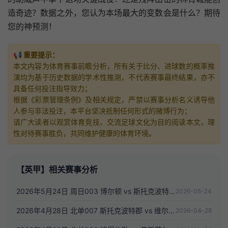
造奇迹？数据之外，您认为本场最大的变数会是什么？期待
您的神预测！
📢 重要提示：
本文内容为体育赛事前瞻分析，所有关于比分、进球数的概率推
演均为基于历史数据的学术性推测，不代表赛事最终结果，亦不
具备任何投注指导效力；
根据《彩票管理条例》及相关规定，严禁以赛事分析名义诱导他
人参与非法投注，本平台坚决抵制任何形式的赌博行为；
请广大读者以观赏体育竞技、交流足球文化为目的阅读本文，理
性对待赛事胜负，共同维护健康的体育环境。
【英甲】相关赛事分析
2026年5月24日 周日003 博尔顿 vs 斯托克波特郡赛前分析：博尔顿队长伤缺，斯托克波特郡能否在温布利圆梦？
2026-05-24
2026年4月28日 北单007 斯托克波特郡 vs 维尔港赛前分析：客队提前降级，主队防线残阵能否打穿指数？
2026-04-28