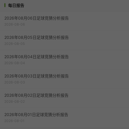
每日报告
2026年08月06日足球竞猜分析报告
2026-08-06
2026年08月05日足球竞猜分析报告
2026-08-05
2026年08月04日足球竞猜分析报告
2026-08-04
2026年08月03日足球竞猜分析报告
2026-08-03
2026年08月02日足球竞猜分析报告
2026-08-02
2026年08月01日足球竞猜分析报告
2026-08-01