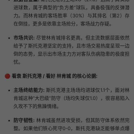
进球数，属于典型的“负方差”球队，具备极强的反弹潜
力。而林肯城的客场胜率（30%）与其排名（第2）存
在倒挂，更多是依靠主场抢分，客场战力存疑。
市场共识:
尽管林肯城排名更高，但主流数据层面依然
给予了斯托克港坚定的支持，且市场交易热度呈现一边
倒的态势，显示出市场主力方对客队伤病隐患的极度担
忧。
🔴 看衰 斯托克港 / 看好 林肯城 的核心论据:
主场终结能力:
斯托克港主场场均进球仅1.1个，面对林
肯城这种“大巴级”防守（场均失球仅1.0），很容易陷入
久攻不下的焦躁情绪。
防守韧性:
林肯城虽然进攻受损，但其防守体系依然完
整。如果他们铁心死守0-0，斯托克港缺乏能够单点爆