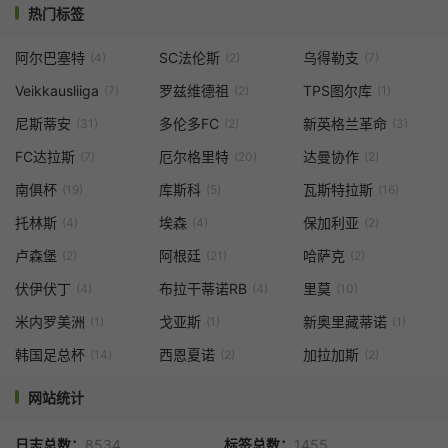
热门标签
阿尔巴塞特
SC法伦斯
乌得勒支
(4)
(2)
(7)
Veikkausliiga
罗兹维德祖
TPS图尔库
(7)
(2)
(1)
尼斯蒂安
多伦多FC
新英格兰革命
(31)
(2)
(3)
FC达拉斯
厄尔格里特
达曼协作
(7)
(20)
(2)
南俱杯
库斯科
瓦斯特拉斯
(19)
(5)
(16)
托林斯
埃森
保加利亚
(4)
(4)
(2)
卢森堡
阿根廷
哈萨克
(2)
(21)
(2)
伏伊伏丁
布拉干蒂诺RB
里莫
(4)
(4)
(10)
米内罗美洲
戈亚斯
新奥里藏蒂诺
(1)
(1)
(1)
韩国足总杯
西恩夏诺
加拉加斯
(14)
(2)
(2)
网站统计
日志总数：
8534
标签总数：
1455