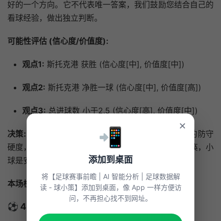
好的一个方向。它不代表唯一答案，我们鼓励您结合自己的
看球经验，做出独立判断。
可能性评估 (信心度/价值度):
观点1:
斯托克港 获胜 (信心度[中], 价值度[中])
观点2:
斯托克港 净胜一球 (信心度[中], 价值度[高])
观点3:
总进球数 小于2.5 (信心度[高], 价值度[中])
×
📲
决策:
尽管“斯托克港获胜”是大方向，但考虑到客队的防守
硬度，一球小胜的概率最大。同时，鉴于客队锋线瘫痪，小
添加到桌面
球是安全系数最高的选择。
将【足球赛事前瞻 | AI 智能分析 | 足球数据解
本场核心观点:
斯托克港 获胜 或 总进球数 小于2.5
读 - 球小策】添加到桌面，像 App 一样方便访
问，不再担心找不到网址。
⚽ 4.2 全场进球数概率推演 (主队在前)