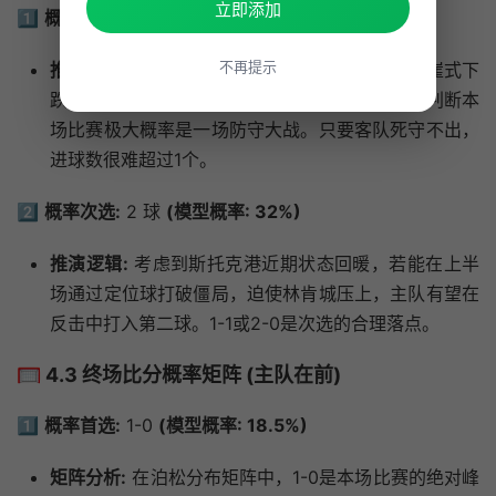
立即添加
1️⃣
概率首选:
1 球
(模型概率: 38%)
不再提示
推演逻辑:
结合客队锋线核心缺阵导致进攻xG断崖式下
跌，以及主队主场场均仅1.1球的进攻效率，模型判断本
场比赛极大概率是一场防守大战。只要客队死守不出，
进球数很难超过1个。
2️⃣
概率次选:
2 球
(模型概率: 32%)
推演逻辑:
考虑到斯托克港近期状态回暖，若能在上半
场通过定位球打破僵局，迫使林肯城压上，主队有望在
反击中打入第二球。1-1或2-0是次选的合理落点。
🥅 4.3 终场比分概率矩阵 (主队在前)
1️⃣
概率首选:
1-0
(模型概率: 18.5%)
矩阵分析:
在泊松分布矩阵中，1-0是本场比赛的绝对峰