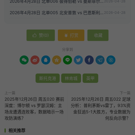
2026年4月28日 北单006 彼得伯勒 vs 曼斯菲尔德赛前分析：主队打平即保级，默契球剧本是否会上演？
2026-04-28
2026年4月28日 北单005 北安普敦 vs 巴恩斯利赛前分析：主队十连败且已降级，为何数据反常力挺？
2026-04-28
赞(
0
)
打赏
收藏


分享到









斯托克港
林肯城
英甲
上一篇
下一篇
2025年12月26日 周五020 赛前
2025年12月26日 周五022 足球
深度：博尔顿 vs 罗瑟汉姆：主
分析：普利茅斯vs雷丁，93%资
场龙遭遇连败客，数据暗示一场
金狂追5-1大胜方，专业数据为
攻防演练？
何反向示警？
相关推荐