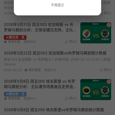
周日006 代格福什 vs 布罗姆马 | 开球时间: 2026-05-31 20:00 | 场地:
不再提示
Stora Valla
2026-05-31
赛前数据
阅读(10)
赞(
0
)


2026年5月21日 周五003 佐加顿斯 vs 布
✔
罗姆马赛前分析：交锋呈碾压态势，主队
深盘让步是否值得信赖？
AI置信度：高
赛事前瞻
阅读(93)
赞(
0
)


2026年5月22日 周五003 佐加顿斯vs布罗姆马赛前统计数据
周五003 佐加顿斯 vs 布罗姆马 | 开球时间: 2026-05-23 01:00 | 场地:
3Arena
2026-05-22
赛前数据
阅读(10)
赞(
0
)


2026年5月8日 周五005 埃夫斯堡 vs 布罗
✔
姆马赛前分析：主队遭市场看衰且走势诡
异，让步是否托大？
AI置信度：低
赛事前瞻
阅读(47)
赞(
0
)


2026年5月8日 周五005 埃夫斯堡vs布罗姆马赛前统计数据