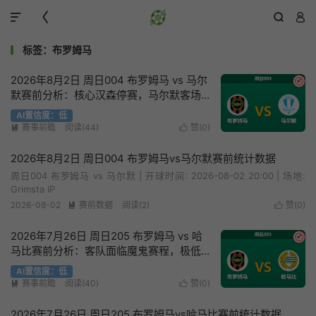




标签：布罗姆马
2026年8月2日 周日004 布罗姆马 vs 马尔
✔
默赛前分析：核心汉森停赛，马尔默客场
能否全取三分？
AI置信度：低
赛事前瞻
阅读(44)
赞(
0
)


2026年8月2日 周日004 布罗姆马vs马尔默赛前统计数据
周日004 布罗姆马 vs 马尔默 | 开球时间: 2026-08-02 20:00 | 场地:
Grimsta IP
2026-08-02
赛前数据
阅读(2)
赞(
0
)


2026年7月26日 周日205 布罗姆马 vs 哈
✔
马比赛前分析：客队面临魔鬼赛程，极低
的数据支持度是否暗藏陷阱？
AI置信度：低
赛事前瞻
阅读(40)
赞(
0
)


2026年7月26日 周日205 布罗姆马vs哈马比赛前统计数据