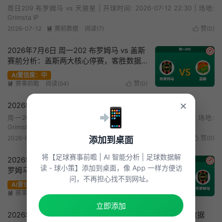
周日209 布罗姆马 vs 天狼星 | 开球时间: 2026-07-12 22:30 | 场地:
Grimsta IP
2026-07-12
赛前数据
阅读(7)
赞(
0
)


2026年7月6日 周一202 布罗姆马 vs 盖斯
✔
赛前分析：盖斯两大核心停赛，客胜数据
是否暗藏杀机？
AI置信度：中
赛事前瞻
阅读(94)
赞(
0
)


×
2026年7月6日 周一202 布罗姆马vs盖斯赛前统计数据
📲
周一202 布罗姆马 vs 盖斯 | 开球时间: 2026-07-07 01:00 | 场地:
Grimsta IP
2026-07-06
赛前数据
阅读(9)
赞(
0
)
添加到桌面


将【足球赛事前瞻 | AI 智能分析 | 足球数据解
2026年5月31日 周日006 代格福什 vs 布
✔
读 - 球小策】添加到桌面，像 App 一样方便访
罗姆马赛前分析：助攻王停赛，主队让步
问，不再担心找不到网址。
是否暗藏陷阱？
AI置信度：中
赛事前瞻
阅读(55)
赞(
0
)


立即添加
2026年5月31日 周日006 代格福什vs布罗姆马赛前统计数据