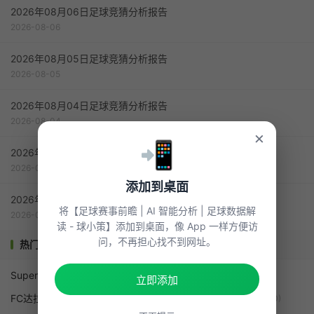
2026年08月06日足球竞猜分析报告
2026-08-06
2026年08月05日足球竞猜分析报告
2026-08-05
2026年08月04日足球竞猜分析报告
2026-08-04
×
📲
2026年08月03日足球竞猜分析报告
2026-08-03
添加到桌面
2026年08月02日足球竞猜分析报告
将【足球赛事前瞻 | AI 智能分析 | 足球数据解
2026-08-02
读 - 球小策】添加到桌面，像 App 一样方便访
问，不再担心找不到网址。
热门标签
Super League 1
姆拉达博莱斯拉夫
多伦多FC
(3)
(1)
(2)
立即添加
FC达拉斯
芝加哥火焰
厄尔格里特
(7)
(3)
(20)