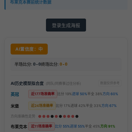
布莱克本赛前统计数据
登录生成海报
AI置信度：中
半场比分:
0-0
终场比分:
0-0
AI历史模型拟合度
数据仅供参考
(同队/同赛事过往分析)
英冠
近177场准确率
比分 19%
进球 50%
半全 38%
方向 60%
米堡
近24场准确率
比分 17%
进球 42%
半全 33%
方向 67%
方向准确性走势
布莱克本
近11场准确率
比分 55%
进球 55%
半全 45%
方向 91%