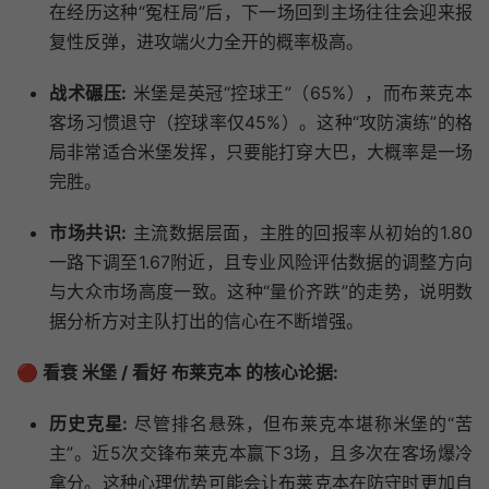
在经历这种“冤枉局”后，下一场回到主场往往会迎来报
复性反弹，进攻端火力全开的概率极高。
战术碾压:
米堡是英冠“控球王”（65%），而布莱克本
客场习惯退守（控球率仅45%）。这种“攻防演练”的格
局非常适合米堡发挥，只要能打穿大巴，大概率是一场
完胜。
市场共识:
主流数据层面，主胜的回报率从初始的1.80
一路下调至1.67附近，且专业风险评估数据的调整方向
与大众市场高度一致。这种“量价齐跌”的走势，说明数
据分析方对主队打出的信心在不断增强。
🔴 看衰 米堡 / 看好 布莱克本 的核心论据:
历史克星:
尽管排名悬殊，但布莱克本堪称米堡的“苦
主”。近5次交锋布莱克本赢下3场，且多次在客场爆冷
拿分。这种心理优势可能会让布莱克本在防守时更加自