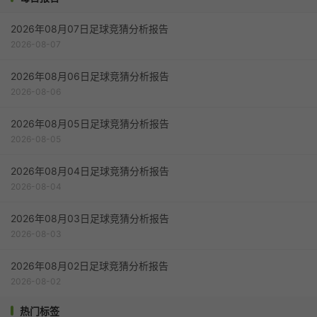
2026年08月07日足球竞猜分析报告
2026-08-07
2026年08月06日足球竞猜分析报告
2026-08-06
2026年08月05日足球竞猜分析报告
2026-08-05
2026年08月04日足球竞猜分析报告
2026-08-04
2026年08月03日足球竞猜分析报告
2026-08-03
2026年08月02日足球竞猜分析报告
2026-08-02
热门标签