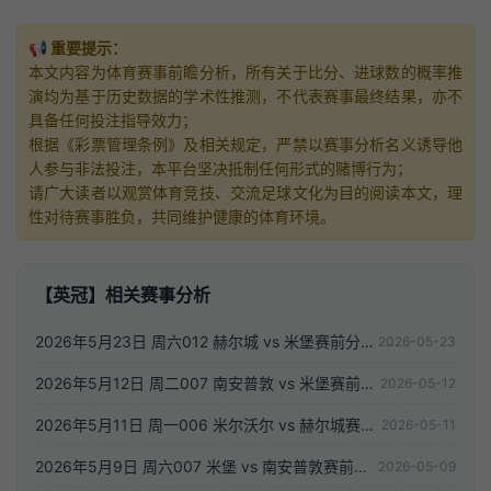
📢 重要提示：
本文内容为体育赛事前瞻分析，所有关于比分、进球数的概率推
演均为基于历史数据的学术性推测，不代表赛事最终结果，亦不
具备任何投注指导效力；
根据《彩票管理条例》及相关规定，严禁以赛事分析名义诱导他
人参与非法投注，本平台坚决抵制任何形式的赌博行为；
请广大读者以观赏体育竞技、交流足球文化为目的阅读本文，理
性对待赛事胜负，共同维护健康的体育环境。
【英冠】相关赛事分析
2026年5月23日 周六012 赫尔城 vs 米堡赛前分析：头号射手伤缺，米堡的让步优势是否被高估？
2026-05-23
2026年5月12日 周二007 南安普敦 vs 米堡赛前分析：间谍门风波发酵，主队退盘是否暗藏冷意？
2026-05-12
2026年5月11日 周一006 米尔沃尔 vs 赫尔城赛前分析：首回合互交白卷，主队能否凭借魔鬼主场晋级？
2026-05-11
2026年5月9日 周六007 米堡 vs 南安普敦赛前分析：附加赛首回合，米堡中场核心伤疑，主胜是否被高估？
2026-05-09