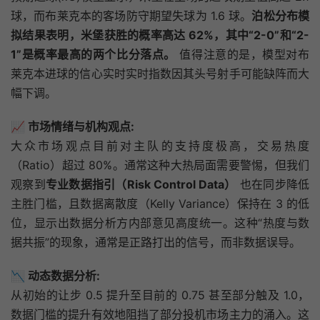
球，而布莱克本的客场防守期望失球为 1.6 球。
泊松分布模
拟结果表明，米堡获胜的概率高达 62%，其中“2-0”和“2-
1”是概率最高的两个比分落点。
值得注意的是，模型对布
莱克本进球的信心实时实时指数因其头号射手可能缺阵而大
幅下调。
📈 市场情绪与机构观点:
大众市场观点目前对主队的支持度极高，交易热度
（Ratio）超过 80%。通常这种大热局面需要警惕，但我们
观察到
专业数据指引（Risk Control Data）
也在同步降低
主胜门槛，且数据离散度（Kelly Variance）保持在 3 的低
位，显示出数据分析方内部意见高度统一。这种“热度与数
据共振”的现象，通常是正路打出的信号，而非数据误导。
📉 动态数据分析:
从初始的让步 0.5 提升至目前的 0.75 甚至部分触及 1.0，
数据门槛的提升有效地阻挡了部分投机市场主力的涌入。这