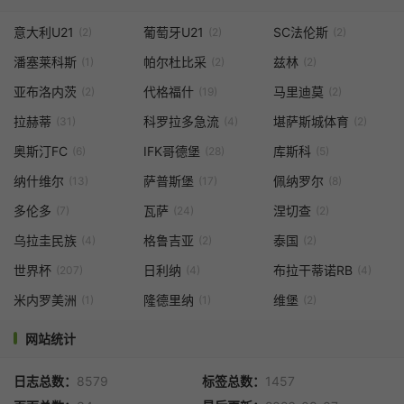
意大利U21
葡萄牙U21
SC法伦斯
(2)
(2)
(2)
潘塞莱科斯
帕尔杜比采
兹林
(1)
(2)
(2)
亚布洛内茨
代格福什
马里迪莫
(2)
(19)
(2)
拉赫蒂
科罗拉多急流
堪萨斯城体育
(31)
(4)
(2)
奥斯汀FC
IFK哥德堡
库斯科
(6)
(28)
(5)
纳什维尔
萨普斯堡
佩纳罗尔
(13)
(17)
(8)
多伦多
瓦萨
涅切查
(7)
(24)
(2)
乌拉圭民族
格鲁吉亚
泰国
(4)
(2)
(2)
世界杯
日利纳
布拉干蒂诺RB
(207)
(4)
(4)
米内罗美洲
隆德里纳
维堡
(1)
(1)
(2)
网站统计
日志总数：
8579
标签总数：
1457