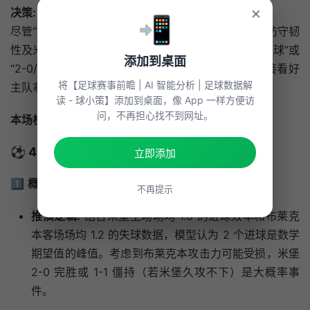
×
决策:
📲
尽管“米堡获胜”的信心度最高，但考虑到布莱克本的防守韧
性及米堡后防缺人可能导致的丢球风险，“米堡净胜一球”或
添加到桌面
“2-0/2-1”的比分路径更具博弈价值。综合来看，直接看好
将【足球赛事前瞻 | AI 智能分析 | 足球数据解
主队拿下比赛是最稳妥的选择。
读 - 球小策】添加到桌面，像 App 一样方便访
问，不再担心找不到网址。
本场核心观点:
米堡 获胜
⚽ 4.2 全场进球数概率推演 (主队在前)
立即添加
1️⃣
概率首选:
2 球
(模型概率: 34%)
不再提示
推演逻辑:
结合米堡主场场均 1.6 的进球效率和布莱克
本客场场均 1.2 的失球数据，模型认为 2 个进球是数学
期望值的峰值。考虑到布莱克本攻击力可能受损，米堡
2-0 完胜或 1-1 僵持（若米堡久攻不下）是大概率事
件。