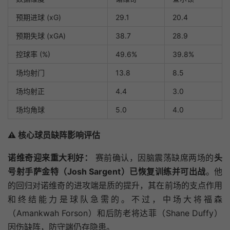
预期进球 (xG)
29.1
20.4
预期失球 (xGA)
38.7
28.9
控球率 (%)
49.6%
39.8%
场均射门
13.8
8.5
场均射正
4.4
3.0
场均角球
5.0
4.0
⚠️ 核心球员缺阵影响评估
诺维奇迎来重大利好：
赛前确认，因脑震荡缺席两场的
头
号射手萨金特（Josh Sargent）已恢复训练并可出战
。他
的回归对诺维奇的进攻端是质的提升，其在前场的支点作用
和终结能力是球队急需的。不过，中场大将福森
（Amankwah Forson）和后防老将达菲（Shane Duffy）
因伤缺阵，防守端仍存隐患。