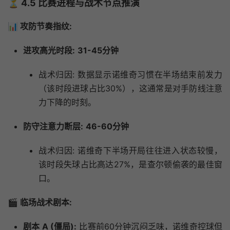
⏳ 4.5 比赛进程与战术节点推演
📊 攻防节奏指纹:
进攻高光时段:
31-45分钟
战术归因:
数据显示诺维奇习惯在半场结束前发力
（该时段进球占比30%），这通常是对手防线注意
力下降的时刻。
防守注意力断层:
46-60分钟
战术归因:
诺维奇下半场开局往往进入状态较慢，
该时段失球占比高达27%，是查尔顿偷袭的最佳窗
口。
🎬 临场战术剧本:
剧本 A (僵局):
比赛前60分钟沉闷乏味，诺维奇控球但