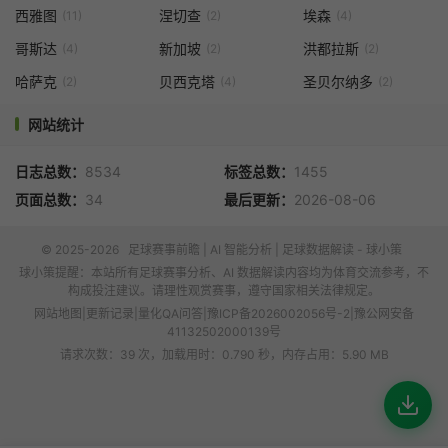
西雅图
涅切查
埃森
(11)
(2)
(4)
哥斯达
新加坡
洪都拉斯
(4)
(2)
(2)
哈萨克
贝西克塔
圣贝尔纳多
(2)
(4)
(2)
网站统计
日志总数：
8534
标签总数：
1455
页面总数：
34
最后更新：
2026-08-06
© 2025-2026
足球赛事前瞻 | AI 智能分析 | 足球数据解读 - 球小策
球小策提醒：本站所有足球赛事分析、AI 数据解读内容均为体育交流参考，不
构成投注建议。请理性观赏赛事，遵守国家相关法律规定。
网站地图
|
更新记录
|
量化QA问答
|
豫ICP备2026002056号-2
|
豫公网安备
41132502000139号
请求次数：39 次，加载用时：0.790 秒，内存占用：5.90 MB