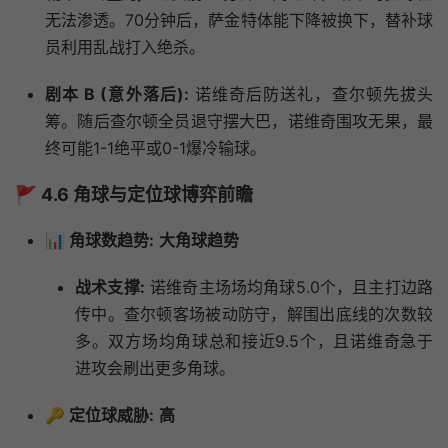
无法渗透。70分钟后，萨金特体能下降被换下，替补球
员利用乱战打入绝杀。
剧本 B (意外落后):
诺维奇后防送礼，查尔顿先拔头
筹。随后查尔顿全员退守摆大巴，诺维奇围攻无果，最
终可能1-1绝平或0-1爆冷输球。
🚩 4.6 角球与定位球博弈前瞻
📊 角球数趋势:
大角球趋势
战术支撑:
诺维奇主场场均角球5.0个，且主打边路
传中。查尔顿客场被动防守，解围出底线的次数较
多。双方场均角球总和接近9.5个，且诺维奇急于
进攻会刷出更多角球。
🔑 定位球威胁:
高