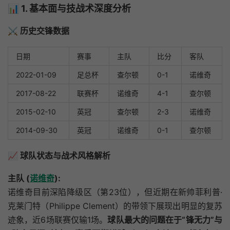
📊 1. 基本面与技战术深度分析
⚔️ 历史交锋数据
日期
赛事
主队
比分
客队
2022-01-09
足总杯
查尔顿
0-1
诺维奇
2017-08-22
联赛杯
诺维奇
4-1
查尔顿
2015-02-10
英冠
查尔顿
2-3
诺维奇
2014-09-30
英冠
诺维奇
0-1
查尔顿
📈 球队状态与战术风格解析
主队 (
诺维奇
):
诺维奇目前深陷降级区（第23位），但近期在新帅菲利普·
克莱门特（Philippe Clement）的带领下展现出明显的复苏
迹象，近6场联赛仅输1场。
球队最大的问题在于“锋无力”与