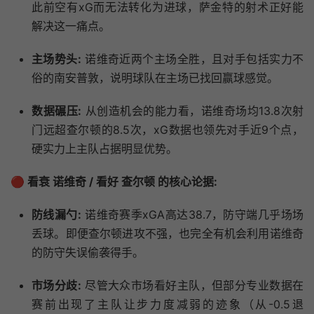
此前空有xG而无法转化为进球，萨金特的射术正好能
解决这一痛点。
主场势头:
诺维奇近两个主场全胜，且对手包括实力不
俗的南安普敦，说明球队在主场已找回赢球感觉。
数据碾压:
从创造机会的能力看，诺维奇场均13.8次射
门远超查尔顿的8.5次，xG数据也领先对手近9个点，
硬实力上主队占据明显优势。
🔴 看衰 诺维奇 / 看好 查尔顿 的核心论据:
防线漏勺:
诺维奇赛季xGA高达38.7，防守端几乎场场
丢球。即便查尔顿进攻不强，也完全有机会利用诺维奇
的防守失误偷袭得手。
市场分歧:
尽管大众市场看好主队，但部分专业数据在
赛前出现了主队让步力度减弱的迹象（从-0.5退