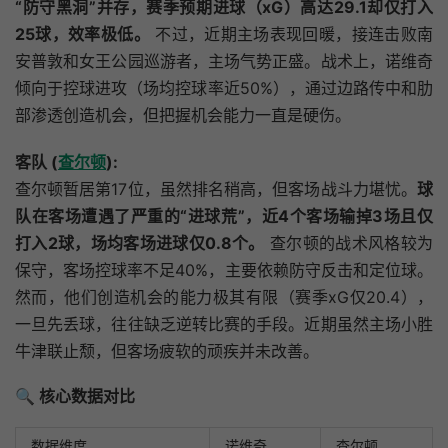
“防守黑洞”并存，赛季预期进球（xG）高达29.1却仅打入
25球，效率极低。
不过，近期主场表现回暖，接连击败南
安普敦和女王公园巡游者，主场气势正盛。战术上，诺维奇
倾向于控球进攻（场均控球率近50%），通过边路传中和肋
部渗透创造机会，但把握机会能力一直是硬伤。
客队 (
查尔顿
):
查尔顿暂居第17位，虽然排名稍高，但客场战斗力堪忧。
球
队在客场遭遇了严重的“进球荒”，近4个客场输掉3场且仅
打入2球，场均客场进球仅0.8个。
查尔顿的战术风格较为
保守，客场控球率不足40%，主要依赖防守反击和定位球。
然而，他们创造机会的能力极其有限（赛季xG仅20.4），
一旦先丢球，往往缺乏逆转比赛的手段。近期虽然主场小胜
牛津联止颓，但客场疲软的顽疾并未改善。
🔍 核心数据对比
数据维度
诺维奇
查尔顿