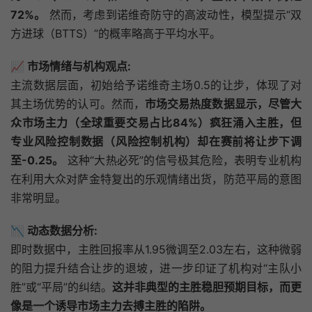
72%。
然而，考虑到诺维奇防守的高波动性，模型提示“双
方进球（BTTS）”的概率略高于平均水平。
📈 市场情绪与机构观点:
主流数据层面，初始给予诺维奇主场0.5的让步，体现了对
其主场优势的认可。然而，
市场交易热度数据显示，尽管大
众市场主力（全球重要交易占比84%）疯狂涌入主胜，但
专业风险控制数据（风险控制机构）却在赛前将让步下调
至-0.25。
这种“大热必死”的信号极其危险，表明专业机构
在利用大众对萨金特复出的乐观情绪出货，防范平局的意图
非常明显。
📉 动态数据分析:
即时数据中，主胜回报率从1.95微调至2.03左右，这种微弱
的阻力提升结合让步的退坡，进一步印证了机构对“主队小
胜”或“平局”的纠结。
这并非典型的主胜稳胆预期目标，而更
像是一个诱导市场主力去搏主胜的陷阱。