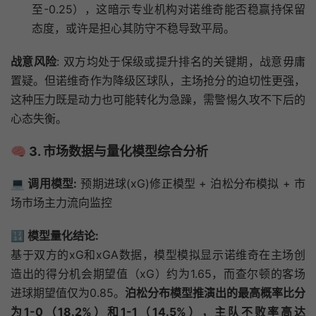
至-0.25），这暗示专业机构对诺维奇能否稳赢持保留
态度，或许是担心其防守不稳导致平局。
战意风险
: 双方均处于保级或提升排名的关键期，战意毋庸
置疑。但诺维奇作为降级区球队，主场抢分的迫切性更强，
这种压力既是动力也可能转化为急躁，需警惕久攻不下后的
心态失衡。
🧠 3. 市场数据与量化模型综合分析
💻 调用模型:
预期进球(xG)修正模型 + 泊松分布模拟 + 市
场市场主力流向监控
🔢 模型量化结论:
基于双方的xG和xGA数据，模型模拟显示诺维奇在主场创
造出的得分机会期望值（xG）约为1.65，而查尔顿的客场
进球期望值仅为0.85。
泊松分布模型推演出的最高概率比分
为1-0（18.2%）和1-1（14.5%），主队不败率高达