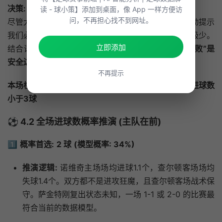
决策:
读 - 球小策】添加到桌面，像 App 一样方便访
问，不再担心找不到网址。
尽管大众一致看好诺维奇反弹，但市场数据的异常波动提示
我们必须保持冷静。查尔顿客场虽然输球多，但大败极少。
立即添加
结合诺维奇“锋无力”的旧疾，
“小球”格局下的“主队不败”是
安全边际最高的选择。
不再提示
本场核心观点:
诺维奇 不败（首选主胜，防平） & 总进球数
小于3球
⚽ 4.2 全场进球数概率推演 (主队在前)
1️⃣
概率首选:
2 球
(模型概率: 34%)
推演逻辑:
诺维奇主场场均进球1.1个，查尔顿客场场均
失球1.4个。双方都不是进攻狂魔，且查尔顿客场战术保
守。萨金特刚复出状态未知，一场 1-1 或 2-0 的比赛最
符合当前的数据模型。