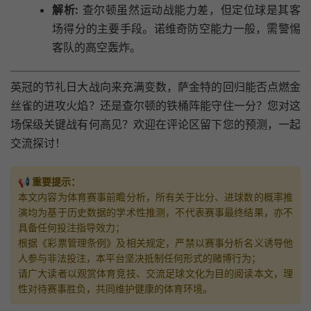
解析:
查尔顿虽然运动战能力差，但定位球是其客
场得分的主要手段。诺维奇防空能力一般，需警惕
客队的高空轰炸。
英冠的节礼日大战向来充满变数，萨金特的回归能否点燃金
丝雀的进攻火焰？还是查尔顿的铁桶阵能守住一分？您对这
场保级关键战有何高见？欢迎在评论区留下您的预测，一起
交流探讨！
📢 重要提示：
本文内容为体育赛事前瞻分析，所有关于比分、进球数的概率推
演均为基于历史数据的学术性推测，不代表赛事最终结果，亦不
具备任何投注指导效力；
根据《彩票管理条例》及相关规定，严禁以赛事分析名义诱导他
人参与非法投注，本平台坚决抵制任何形式的赌博行为；
请广大读者以观赏体育竞技、交流足球文化为目的阅读本文，理
性对待赛事胜负，共同维护健康的体育环境。