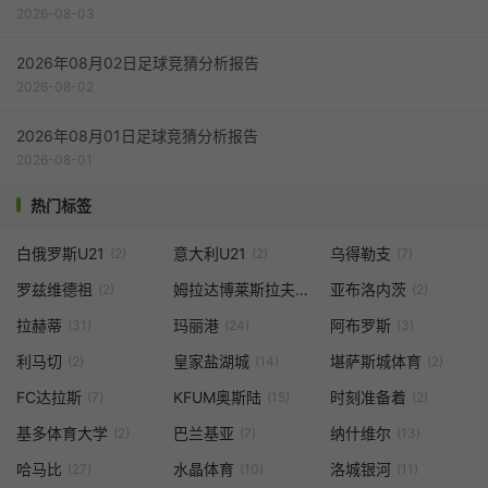
2026-08-03
2026年08月02日足球竞猜分析报告
2026-08-02
2026年08月01日足球竞猜分析报告
2026-08-01
热门标签
白俄罗斯U21
意大利U21
乌得勒支
(2)
(2)
(7)
罗兹维德祖
姆拉达博莱斯拉夫
亚布洛内茨
(2)
(1)
(2)
拉赫蒂
玛丽港
阿布罗斯
(31)
(24)
(3)
利马切
皇家盐湖城
堪萨斯城体育
(2)
(14)
(2)
FC达拉斯
KFUM奥斯陆
时刻准备着
(7)
(15)
(2)
基多体育大学
巴兰基亚
纳什维尔
(2)
(7)
(13)
哈马比
水晶体育
洛城银河
(27)
(10)
(11)