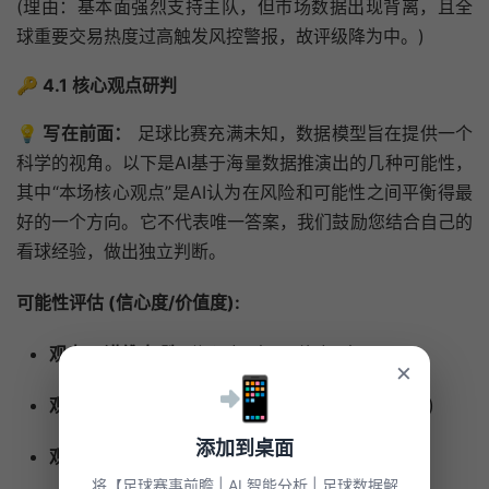
(理由：基本面强烈支持主队，但市场数据出现背离，且全
球重要交易热度过高触发风控警报，故评级降为中。)
🔑 4.1 核心观点研判
💡 写在前面：
足球比赛充满未知，数据模型旨在提供一个
科学的视角。以下是AI基于海量数据推演出的几种可能性，
其中“本场核心观点”是AI认为在风险和可能性之间平衡得最
好的一个方向。它不代表唯一答案，我们鼓励您结合自己的
看球经验，做出独立判断。
可能性评估 (信心度/价值度):
观点1:
诺维奇 胜
(信心度: 中, 价值度: 中)
×
📲
观点2:
总进球数 小于 2.5
(信心度: 高, 价值度: 中)
添加到桌面
观点3:
比分 1-0 或 1-1
(信心度: 中, 价值度: 高)
将【足球赛事前瞻 | AI 智能分析 | 足球数据解