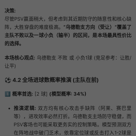
决策:
尽管PSV赢面稍大，但考虑到其近期防守的随意性和核心缺
阵，大胜穿盘的难度极高。
“乌德勒支方向（受让）”覆盖了
主队不败以及一球小负（输半）的区间，是本场最具性价比
的选择。
本场核心观点:
乌德勒支 不败 或 小负1球 (竞足参考：让胜/
让平)
⚽ 4.2 全场进球数概率推演 (主队在前)
1️⃣
概率首选:
[2 球]
(模型概率: 34%)
推演逻辑:
双方均有核心攻击手缺阵（阿莱、赛巴里
等），进攻效率必然打折。乌德勒支主场防守稳健，而
PSV客场也可能采取更务实的控制策略。模型预测双方
在阵地战中破门乏术，依靠定位球或反击打入1-2球是