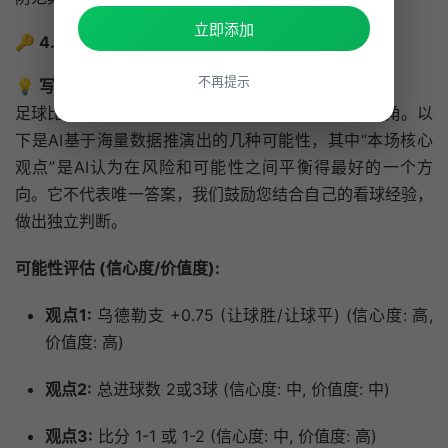
立即添加
🔑 4.1 核心观点研判
不再提示
💡 写在前面：
足球比赛充满未知，数据模型旨在提供一个科学的视角。以
下是AI基于海量数据推演出的几种可能性，其中“本场核心
观点”是AI认为在风险和可能性之间平衡得最好的一个方
向。它不代表唯一答案，我们鼓励您结合自己的看球经验，
做出独立判断。
可能性评估 (信心度/价值度):
观点1:
乌德勒支 +0.75 (让球胜/让球平) (信心度: 高,
价值度: 高)
观点2:
总进球数 2或3球 (信心度: 中, 价值度: 中)
观点3:
比分 1-1 或 1-2 (信心度: 中, 价值度: 高)