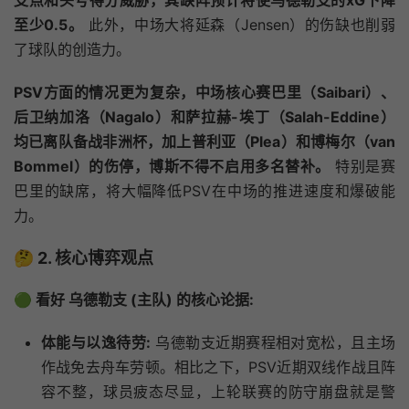
支点和头号得分威胁，其缺阵预计将使乌德勒支的xG下降
至少0.5。
此外，中场大将延森（Jensen）的伤缺也削弱
了球队的创造力。
PSV方面的情况更为复杂，中场核心赛巴里（Saibari）、
后卫纳加洛（Nagalo）和萨拉赫-埃丁（Salah-Eddine）
均已离队备战非洲杯，加上普利亚（Plea）和博梅尔（van
Bommel）的伤停，博斯不得不启用多名替补。
特别是赛
巴里的缺席，将大幅降低PSV在中场的推进速度和爆破能
力。
🤔 2. 核心博弈观点
🟢 看好 乌德勒支 (主队) 的核心论据:
体能与以逸待劳:
乌德勒支近期赛程相对宽松，且主场
作战免去舟车劳顿。相比之下，PSV近期双线作战且阵
容不整，球员疲态尽显，上轮联赛的防守崩盘就是警