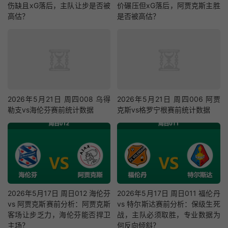
伤缺且xG落后，主队让步是否被
价碾压但xG落后，阿贾克斯主胜
高估？
是否被高估？
2026年5月21日 周四008 乌得
2026年5月21日 周四006 阿贾
勒支vs海伦芬赛前统计数据
克斯vs格罗宁根赛前统计数据
2026年5月17日 周日012 海伦芬
2026年5月17日 周日011 福伦丹
vs 阿贾克斯赛前分析：阿贾克斯
vs 特尔斯达赛前分析：保级生死
客场让步乏力，海伦芬能否捍卫
战，主队必须取胜，专业数据为
主场？
何反向倾斜？