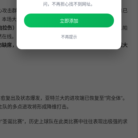
问，不再担心找不到网址。
核心攻击群（斯卡马卡、卢克曼、德凯特拉雷）的伤停信息已
，本场大概率继续领衔进攻线。
立即添加
肉拉伤），预计缺席一个月。
这一缺口将由经验丰富的扎帕
然在线。
不再提示
缺席，这对球队本就疲软的锋线（场均进球仅1.0）是重大
愈复出及状态爆发，亚特兰大的进攻端已恢复至“完全体”。
主队的多点进攻将形成降维打击。
“圣诞比赛”，历史上球队在此类比赛中往往表现出极强的求
。