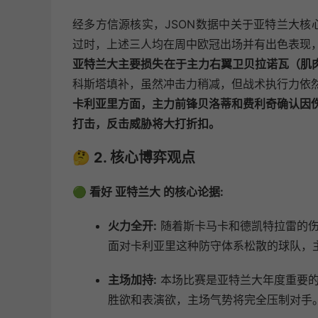
经多方信源核实，JSON数据中关于亚特兰大
过时，上述三人均在周中欧冠出场并有出色表现
亚特兰大主要损失在于主力右翼卫贝拉诺瓦（肌
科斯塔填补，虽然冲击力稍减，但战术执行力依
卡利亚里方面，主力前锋贝洛蒂和费利奇确认因伤
打击，反击威胁将大打折扣。
🤔 2. 核心博弈观点
🟢 看好 亚特兰大 的核心论据:
火力全开:
随着斯卡马卡和德凯特拉雷的伤
面对卡利亚里这种防守体系松散的球队，
主场加持:
本场比赛是亚特兰大年度重要的
胜欲和表演欲，主场气势将完全压制对手