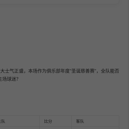
兰大士气正盛，本场作为俱乐部年度“圣诞慈善赛”，全队能否
主场球迷？
主队
比分
客队