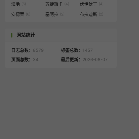
海地
苏捷斯卡
伏伊伏丁
(6)
(4)
(4)
安德莱
塞阿拉
布拉迪斯
(6)
(2)
(2)
网站统计
日志总数：
8579
标签总数：
1457
页面总数：
34
最后更新：
2026-08-07