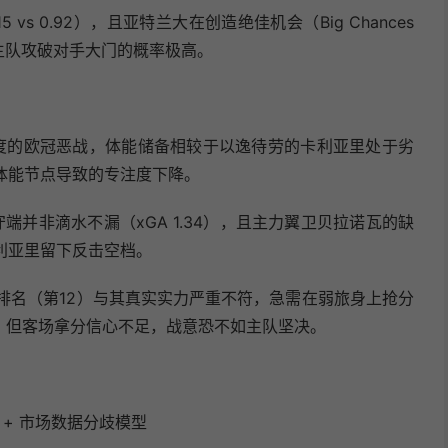
 vs 0.92），且亚特兰大在创造绝佳机会（Big Chances
着主队攻破对手大门的概率极高。
度的欧冠恶战，体能储备相较于以逸待劳的卡利亚里处于劣
体能节点导致的专注度下降。
并非滴水不漏（xGA 1.34），且主力翼卫贝拉诺瓦的缺
利亚里留下反击空档。
排名（第12）与其真实实力严重不符，急需在弱旅身上抢分
，但客场拿分信心不足，战意恐不如主队坚决。
型 + 市场数据分歧模型