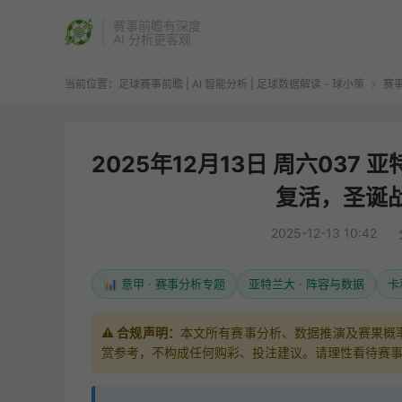
赛事前瞻有深度
AI 分析更客观
当前位置：
足球赛事前瞻 | AI 智能分析 | 足球数据解读 - 球小策
赛

2025年12月13日 周六03
复活，圣诞
2025-12-13 10:42
📊 意甲 · 赛事分析专题
亚特兰大 · 阵容与数据
卡
⚠️ 合规声明：
本文所有赛事分析、数据推演及赛果概
赏参考，不构成任何购彩、投注建议。请理性看待赛