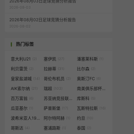
2026年08月03日足球竞猜分析报告
2026-08-03
2026年08月02日足球竞猜分析报告
2026-08-02
热门标签
意大利U21
塞伊凯
潘塞莱科斯
(2)
(27)
(1)
利贝雷茨
拉赫蒂
比尔森
(2)
(31)
(2)
皇家盐湖城
哥伦布机员
奥斯汀FC
(14)
(2)
(6)
AIK索尔纳
瑞超
南美俱乐部杯
(21)
(103)
(26)
百万富翁
苏亚纳竞技联盟
库斯科
(6)
(2)
(5)
瓜亚基尔
萨普斯堡
瓦斯特拉斯
(1)
(17)
(16)
波希米亚人1905
阿尔特阿赫
约旦
(1)
(1)
(10)
哥斯达
塞浦路斯
泰国
(4)
(1)
(2)