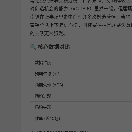
南锡虽然在联赛积分榜上排名第15，身处降级
端创造机会的能力（xG 18.5）虽然一般，但
客
南锡在上半场曾击中门框并多次制造险情，若非
南锡全队上下复仇心切，且杯赛往往是联赛失意
的主队更为强烈。
🔍 核心数据对比
数据维度
预期进球 (xG)
预期失球 (xGA)
场均进球
场均失球
胜率 (近10场)