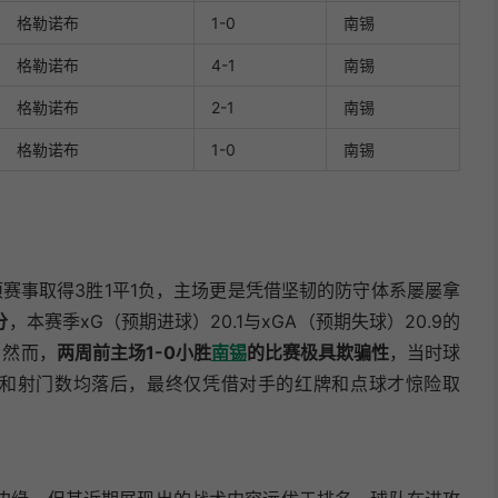
格勒诺布
1-0
南锡
格勒诺布
4-1
南锡
格勒诺布
2-1
南锡
格勒诺布
1-0
南锡
赛事取得3胜1平1负，主场更是凭借坚韧的防守体系屡屡拿
分
，本赛季xG（预期进球）20.1与xGA（预期失球）20.9的
。然而，
两周前主场1-0小胜
南锡
的比赛极具欺骗性
，当时球
球率和射门数均落后，最终仅凭借对手的红牌和点球才惊险取