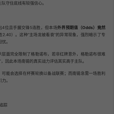
于主队守住底线有较强信心。
出4位且手握交锋5连胜，但本场
外界预期值（Odds）竟然
s 客胜2.40）。这种“主场龙被看衰”的异常现象，强烈暗示了专
担忧。
术层面完全限制了格勒诺布，若非红牌意外，格勒诺布很难
”，因此本场南锡的真实战力评估其实高于主队。
，可能会选择在杯赛轮换以备战联赛；而南锡急需一场胜利
引力。
追踪