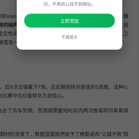
问，不再担心找不到网址。
Mamadou Diop在两周前的交锋中受伤下场，本场大概
立即添加
将的缺阵对于一支依赖防守体系的球队是重大隐患
，尤其是
稳定性将经受巨大考验。南锡方面，上场染红的主力后卫
不再提示
防线硬度有一定削弱。
”，近8次交锋赢下7场，且近期保持对南锡的5连胜。这种心
制比赛中往往能转化为自信心。
免去了舟车劳顿，而南锡需要短时间内两次做客阿尔卑斯球
”题材的背景下，数据层面依然给予了格勒诺布“让球不败”极