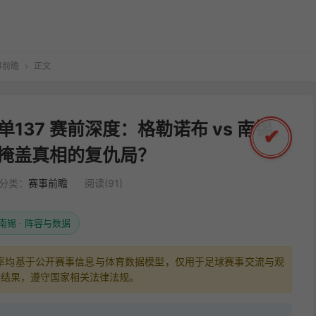
事前瞻
正文

北单137 赛前深度：格勒诺布 vs 南锡，
✔
”掩盖真相的复仇局？
分类：
赛事前瞻
阅读(
91
)
南锡 · 阵容与数据
率均基于公开赛事信息与体育数据模型，仅用于足球赛事交流与观
事结果，遵守国家相关法律法规。