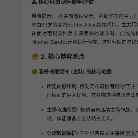
⚠️ 核心球员缺阵影响评估
风险提示：
据赛前情报显示，格勒诺布的主力门将
率由33岁的老将Bobby Allain继续代打。
主力门
在面对南锡这种反击速度快的球队时，门线的
Nicolas Saruf预计将执行停赛，这对客队的
🤔 2. 核心博弈观点
🟢 看好 格勒诺布 (主队) 的核心论据:
历史血脉压制:
格勒诺布堪称南锡的“苦主
理层面的巨大优势，在杯赛这种单场淘汰
主场以逸待劳:
格勒诺布连续主场作战，
场，体能储备上主队略占上风。
让球数据保护:
在外界普遍关注南锡“复仇