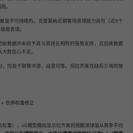
僵局。
偏差是不可持续的。克雷莫纳近期客场进球能力尚可（近5个
，极易丢球。
初始数据并未给予其与其排名相符的强势支持，且后续数据
队大胜信心不足。
分，均处于联赛中游，战意均等。但拉齐奥在缺兵少将的情
 + 伤停权重修正
员权重），xG模型模拟显示拉齐奥的预期进球值从赛季平均