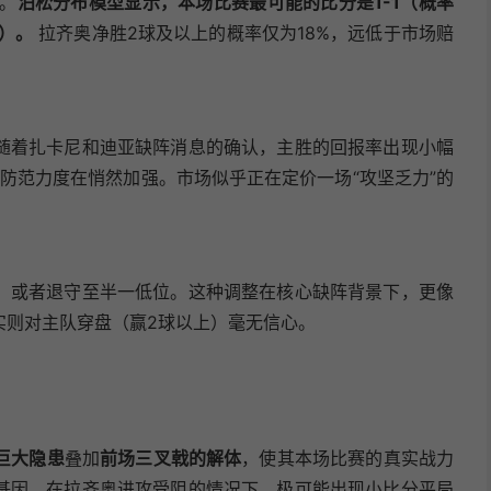
近。
泊松分布模型显示，本场比赛最可能的比分是1-1（概率
%）。
拉齐奥净胜2球及以上的概率仅为18%，远低于市场赔
随着扎卡尼和迪亚缺阵消息的确认，主胜的回报率出现小幅
的防范力度在悄然加强。市场似乎正在定价一场“攻坚乏力”的
，或者退守至半一低位。这种调整在核心缺阵背景下，更像
实则对主队穿盘（赢2球以上）毫无信心。
的巨大隐患
叠加
前场三叉戟的解体
，使其本场比赛的真实战力
基因。在拉齐奥进攻受阻的情况下，极可能出现小比分平局