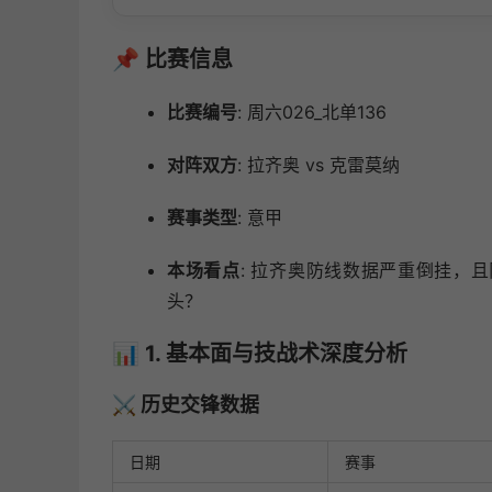
📌 比赛信息
比赛编号
: 周六026_北单136
对阵双方
: 拉齐奥 vs 克雷莫纳
赛事类型
: 意甲
本场看点
: 拉齐奥防线数据严重倒挂，
头？
📊 1. 基本面与技战术深度分析
⚔️ 历史交锋数据
日期
赛事