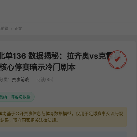
事前瞻
正文

6_北单136 数据揭秘：拉齐奥vs克雷莫
✔
与核心停赛暗示冷门剧本
分类：
赛事前瞻
阅读(
85
)
莫纳 · 阵容与数据
率均基于公开赛事信息与体育数据模型，仅用于足球赛事交流与观
事结果，遵守国家相关法律法规。