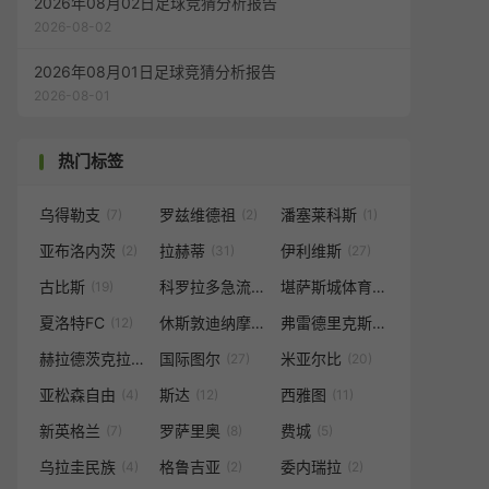
2026年08月02日足球竞猜分析报告
2026-08-02
2026年08月01日足球竞猜分析报告
2026-08-01
热门标签
乌得勒支
罗兹维德祖
潘塞莱科斯
(7)
(2)
(1)
亚布洛内茨
拉赫蒂
伊利维斯
(2)
(31)
(27)
古比斯
科罗拉多急流
堪萨斯城体育
(19)
(4)
(2)
夏洛特FC
休斯敦迪纳摩
弗雷德里克斯塔
(12)
(6)
(16)
赫拉德茨克拉洛韦
国际图尔
米亚尔比
(1)
(27)
(20)
亚松森自由
斯达
西雅图
(4)
(12)
(11)
新英格兰
罗萨里奥
费城
(7)
(8)
(5)
乌拉圭民族
格鲁吉亚
委内瑞拉
(4)
(2)
(2)