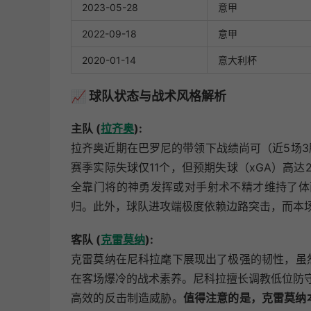
2023-05-28
意甲
2022-09-18
意甲
2020-01-14
意大利杯
📈 球队状态与战术风格解析
主队 (
拉齐奥
):
拉齐奥近期在巴罗尼的带领下战绩尚可（近5场3
赛季实际失球仅11个，但预期失球（xGA）高达
全靠门将的神勇发挥或对手射术不精才维持了体
归。此外，球队进攻端极度依赖边路突击，而本
客队 (
克雷莫纳
):
克雷莫纳在尼科拉麾下展现出了极强的韧性，虽然
在客场爆冷的战术素养。尼科拉擅长调教低位防守
高效的反击制造威胁。
值得注意的是，克雷莫纳