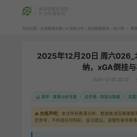
赛事前瞻有深度
AI 分析更客观
当前位置：
足球赛事前瞻 | AI 智能分析 | 足球数据解读 - 球小策
赛

2025年12月20日 周六02
纳，xGA倒挂
2025-12-20 20:22
📊 意甲 · 赛事分析专题
拉齐奥 · 阵容与数据
克雷
⚠️ 合规声明：
本文所有赛事分析、数据推演及赛果概
赏参考，不构成任何购彩、投注建议。请理性看待赛