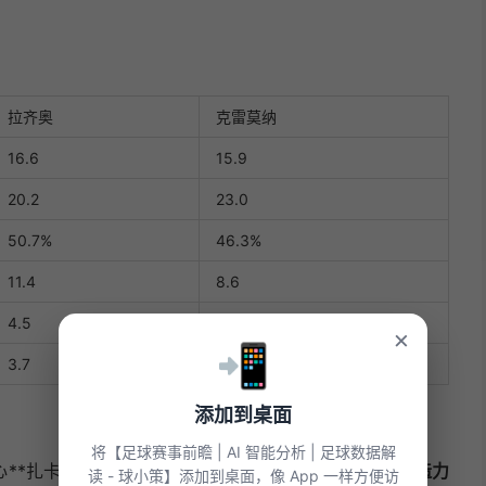
拉齐奥
克雷莫纳
16.6
15.9
20.2
23.0
50.7%
46.3%
11.4
8.6
4.5
3.3
×
📲
3.7
3.6
添加到桌面
将【足球赛事前瞻 | AI 智能分析 | 足球数据解
*扎卡尼（Zaccagni）
红牌停赛，他是球队前场的创造力
读 - 球小策】添加到桌面，像 App 一样方便访