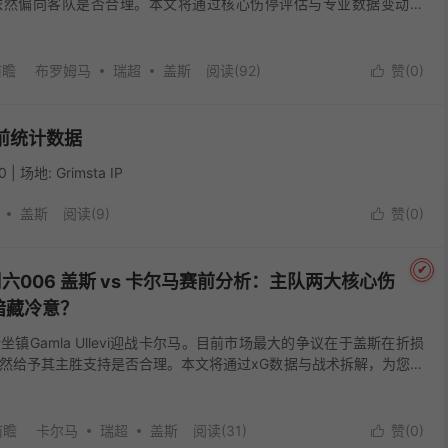
依然偏向客队是否合理。本文将通过核心伤停评估与专业数据变动拆
博弈方向。 📌 赛前情报扫描 比赛编号: 周一202...
前瞻
布罗姆马
瑞超
盖斯
阅读(92)
赞(
0
)

赛前统计数据
 场地: Grimsta IP
盖斯
阅读(9)
赞(
0
)

✔
 周六006 盖斯 vs 卡尔马赛前分析：主队两大核心伤
暗藏冷意？
镇Gamla Ullevi迎战卡尔马。目前市场最大的争议在于盖斯在折损
然给予其主胜支持是否合理。本文将通过xG数据与战术拆解，为您揭
 📌 赛前情报扫描 比赛编号: 周六...
前瞻
卡尔马
瑞超
盖斯
阅读(31)
赞(
0
)
