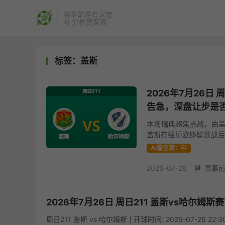
赛事前瞻有深度
AI 分析更客观
标签：盖斯
2026年7月26日
告急，深盘让步是
本场瑞典超焦点战，由盖斯
盖斯在经历欧协联激战后
将通过高阶数据与赛程博
AI置信度：中
2026-07-26
赛事

2026年7月26日 周日211 盖斯vs哈尔姆
周日211 盖斯 vs 哈尔姆斯 | 开球时间: 2026-07-26 22:30 |