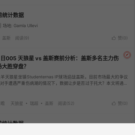
赛前统计数据
场地: Gamla Ullevi
盖斯
阅读(9)
赞(
0
)

✔
 周日005 天狼星 vs 盖斯赛前分析：盖斯多名主力伤
场大胜穿盘？
天狼星坐镇Studenternas IP球场迎战盖斯。目前市场最大的争议
对手遭遇严重伤病潮的情况下，数据让步是否过于托大？本文将通过
揭示本场比赛的核心走向与进球趋势。 📌...
前瞻
天狼星
瑞超
盖斯
阅读(52)
赞(
0
)

赛前统计数据
场地: Studenternas IP