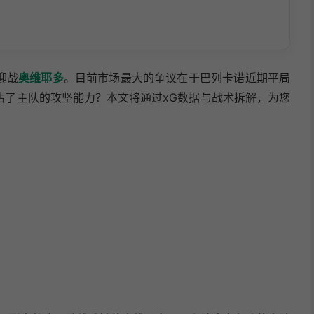
迎战
奥维耶多
。目前市场最大的争议在于巴列卡诺近期平局
估了主队的攻坚能力？本文将通过xG数据与战术拆解，为您