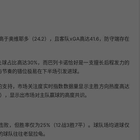
高于奥维耶多（24.2），且客队xGA高达41.6，防守端存在
的失球占比高达30%，而巴列卡诺恰好是一支擅长后程发力的
能与节奏的错位极易在下半场引发进球。
的支持，市场关注度实时指数数据量显示主胜方向热度高达
1），显示出市场对主队赢球的高度共识。
败，但胜率仅为25%（12战3胜7平）。球队场均进球仅
守的球队往往老鼠拉龟。