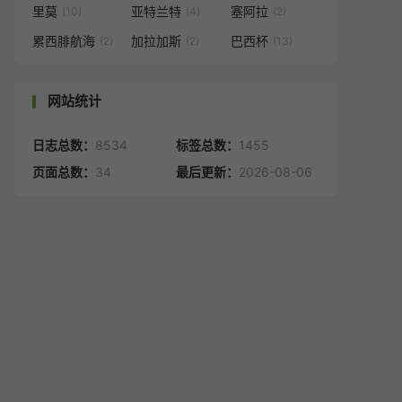
里莫
亚特兰特
塞阿拉
(10)
(4)
(2)
累西腓航海
加拉加斯
巴西杯
(2)
(2)
(13)
网站统计
日志总数：
8534
标签总数：
1455
页面总数：
34
最后更新：
2026-08-06