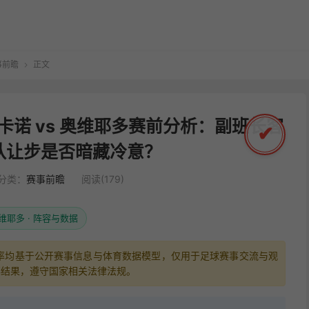
事前瞻
正文

巴列卡诺 vs 奥维耶多赛前分析：副班长客
✔
队让步是否暗藏冷意？
分类：
赛事前瞻
阅读(
179
)
维耶多 · 阵容与数据
率均基于公开赛事信息与体育数据模型，仅用于足球赛事交流与观
事结果，遵守国家相关法律法规。