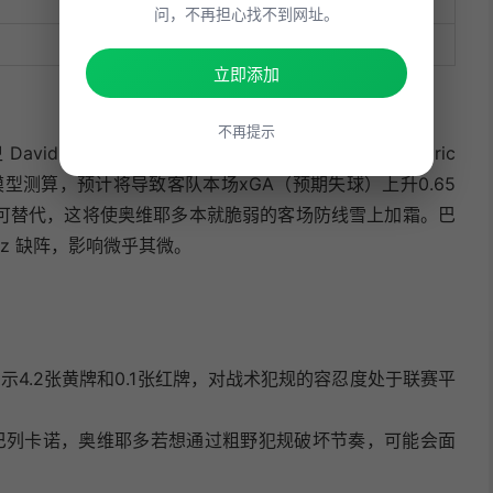
3.20
问，不再担心找不到网址。
4.16
立即添加
不再提示
id Costas（腹股沟，确定缺阵）和前曼联中卫 Eric
模型测算，预计将导致客队本场xGA（预期失球）上升0.65
可替代，这将使奥维耶多本就脆弱的客场防线雪上加霜。巴
dez 缺阵，影响微乎其微。
示4.2张黄牌和0.1张红牌，对战术犯规的容忍度处于联赛平
的巴列卡诺，奥维耶多若想通过粗野犯规破坏节奏，可能会面