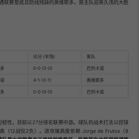
性遭遇联赛垫底且防线残缺的奥维耶多，是主队迎来久违的大胜
比分 (半场)
客队
多
0-0 (0-0)
巴列卡诺
诺
4-1 (3-1)
奥维耶多
多
0-0 (0-0)
巴列卡诺
韧性，目前以27分排名联赛中游。球队的战术打法以控球
2战仅2负）。进攻端高度依赖 Jorge de Frutos（8