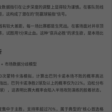
业数据指引在让步深度的调整上显得较为谨慎。在客队防线
，这构成了潜在的“防赢球输指”信号。
全线有较大差距，每一场比赛都是生死战。在客场面对并非顶
，试图用1分来止血。这种“哀兵必胜”的求生欲，是本场比
析
型 + 市场数据分歧模型
0000次蒙特卡洛模拟，计算出巴列卡诺本场不败的概率高达
时指出，巴列卡诺净胜2球及以上的概率仅为22%。泊松分布
2球），这表明比赛大概率会陷入半场攻防演练的胶着状态，
集中于主胜，支持率超过70%，属于典型的“核心首选格