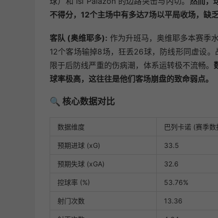
球）和 Isi Palazón 的边路突击与内切。
然而，
不得分，12个主场中有多达7场以平局收场，缺
客队 (奥维耶多):
作为升班马，奥维耶多本赛季水
12个客场输掉8场，狂丢26球，防线形同虚设。战术上
限于后防线严重的伤病潮，体系运转极不流畅。
球率极高，这往往是他们客场崩盘的致命弱点。
🔍 核心数据对比
数据维度
巴列卡诺 (赛季数
预期进球 (xG)
33.5
预期失球 (xGA)
32.6
控球率 (%)
53.76%
射门次数
13.36