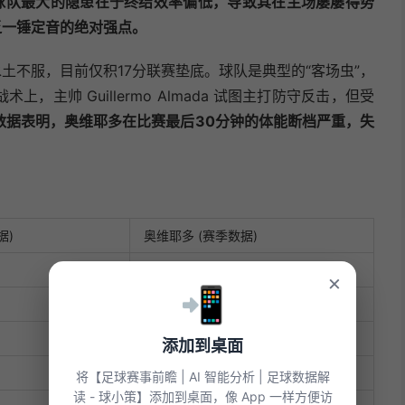
球队最大的隐患在于终结效率偏低，导致其在主场屡屡得势
乏一锤定音的绝对强点。
土不服，目前仅积17分联赛垫底。球队是典型的“客场虫”，
，主帅 Guillermo Almada 试图主打防守反击，但受
数据表明，奥维耶多在比赛最后30分钟的体能断档严重，失
据)
奥维耶多 (赛季数据)
24.2
×
📲
41.6
43.88%
添加到桌面
10.04
将【足球赛事前瞻 | AI 智能分析 | 足球数据解
读 - 球小策】添加到桌面，像 App 一样方便访