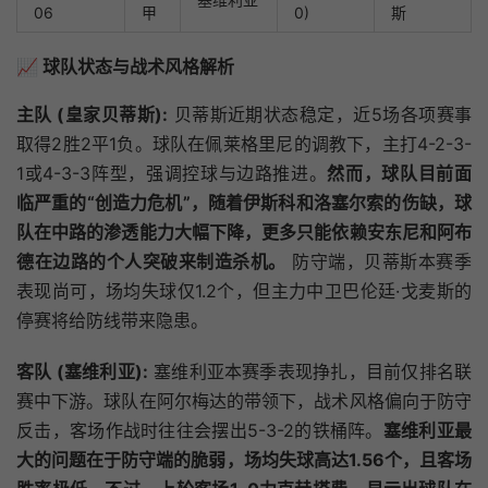
06
甲
0)
斯
📈 球队状态与战术风格解析
主队 (皇家贝蒂斯):
贝蒂斯近期状态稳定，近5场各项赛事
取得2胜2平1负。球队在佩莱格里尼的调教下，主打4-2-3-
1或4-3-3阵型，强调控球与边路推进。
然而，球队目前面
临严重的“创造力危机”，随着伊斯科和洛塞尔索的伤缺，球
队在中路的渗透能力大幅下降，更多只能依赖安东尼和阿布
德在边路的个人突破来制造杀机。
防守端，贝蒂斯本赛季
表现尚可，场均失球仅1.2个，但主力中卫巴伦廷·戈麦斯的
停赛将给防线带来隐患。
客队 (塞维利亚):
塞维利亚本赛季表现挣扎，目前仅排名联
赛中下游。球队在阿尔梅达的带领下，战术风格偏向于防守
反击，客场作战时往往会摆出5-3-2的铁桶阵。
塞维利亚最
大的问题在于防守端的脆弱，场均失球高达1.56个，且客场