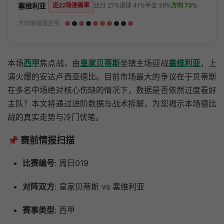
塞维利亚
近22场准确率
比分 27%
进球 41%
半全 36%
方向 73%
方向准确性走势
本场
西甲
焦点战，由
皇家贝蒂斯
坐镇主场迎战
塞维利亚
，上
演火爆的安达卢西亚德比。目前市场最大的争议在于贝蒂斯
在多名中场绝对核心伤缺的情况下，数据是否依然过度看好
主队？本文将通过进阶数据与战术拆解，为您揭示本场德比
战的真实走势与冷门伏笔。
📌 赛前情报扫描
比赛编号
: 周日019
对阵双方
: 皇家贝蒂斯 vs 塞维利亚
赛事类型
: 西甲