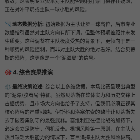
收敛，这表明专业资本对主队能否顺利打穿门槛存在疑虑，
正在对冲平局或主队一球小胜的风险。
📉 动态数据分析:
初始数据为主队让步一球高位，后市专业
数据指引虽然对主队方向有所下调，但整体预期差距并未发
生质变。这种调整在主队极度受热的背景下，更倾向于是一
种顺势的风险控制，而非对主队大胜的绝对看好。结合贝蒂
斯的残阵，这更像是一个“泥潭局”的信号。
🎯 4. 综合赛果推演
⚖️ 最终决策论述:
综合以上多维数据，本场比赛呈现出典型
的“泥潭/胶着局”特征。虽然贝蒂斯在整体实力和历史交锋上
占据优势，且市场大方向也给予了支持，但我们必须正视其
核心阵容的严重残缺。伊斯科和洛塞尔索的缺阵让贝蒂斯失
去了破密集防守的最强武器。塞维利亚在德比战的加持下，
必定会立足防守，伺机反击。根据风险第一原则，在主队大
热且缺乏大胜能力的情况下，盲目追捧主队大胜风险极高。