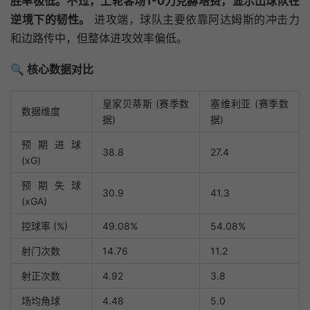
胜率极低。不过，上轮客场1-0力克赫塔费，显示出球队在
逆境下的韧性。
进攻端，球队主要依靠阿达姆斯的冲击力
和边路传中，但整体进攻效率偏低。
🔍 核心数据对比
皇家贝蒂斯 (赛季数
塞维利亚 (赛季数
数据维度
据)
据)
预期进球
38.8
27.4
(xG)
预期失球
30.9
41.3
(xGA)
控球率 (%)
49.08%
54.08%
射门次数
14.76
11.2
射正次数
4.92
3.8
场均角球
4.48
5.0