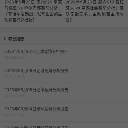
2026年5月23日 周六020 皇家
2026年5月23日 周六019 西班
马德里 vs 毕尔巴鄂赛前分析：
牙人 vs 皇家社会赛前分析：客
卡瓦哈尔告别战，残阵出击的主
队无欲无求，主队能否主场收
队能否打穿指数？
官？
每日报告
2026年08月07日足球竞猜分析报告
2026-08-07
2026年08月06日足球竞猜分析报告
2026-08-06
2026年08月05日足球竞猜分析报告
2026-08-05
2026年08月04日足球竞猜分析报告
2026-08-04
2026年08月03日足球竞猜分析报告