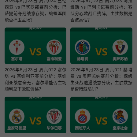
2026年5月23日 周六024 巴伦
2026年5月23日 周六023 阿拉
西亚 vs 巴塞罗那赛前分析：巴
维斯 vs 巴列卡诺赛前分析：客
萨提前夺冠战意存疑，蝙蝠军团
队分心欧战且残阵，主胜数据是
能否捍卫主场？
否被高估？
2026年5月23日 周六022 塞尔
2026年5月23日 周六021 赫塔
塔 vs 塞维利亚赛前分析：塞维
费 vs 奥萨苏纳赛前分析：保级
利亚战意全无，塞尔塔能否主场
生死战遭遇战意分歧，主胜数据
顺利拿下欧联资格？
是否暗藏陷阱？