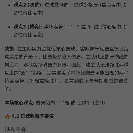
观点2 (次选):
进球数倾向：进球少格局 (信心度中, 综
合性价比度中)
观点3 (博弈):
半场走势：平-平 或 平-胜 (信心度中, 综
合性价比度高)
决策:
在主队实力占优但核心伤缺、客队防守反击且德比战
意高昂的背景下，比赛极易陷入僵局。主队缺乏撕开防线的
创造力，客队客场攻击力有限。因此，赌主队无法净胜两球
以上的“双平”策略，完美覆盖了本场比赛最可能出现的两种
特定走势（平局或险胜），是兼顾胜率与预期收益的最优
解。
本场核心观点:
赛果倾向：平局 或 让球平 (主-1)
🔥 4.2 进球数概率推演
(主队在前)