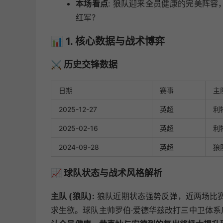
本场看点
: 狼队迎来全员健康的完美阵
红军？
📊 1. 核心数据与战术博弈
⚔️ 历史交锋数据
日期
赛事
主
2025-12-27
英超
利
2025-02-16
英超
利
2024-09-28
英超
狼
📈 球队状态与战术风格解析
主队 (狼队):
狼队近期状态强势反弹，近两场比赛
求生欲。球队主帅罗伯·爱德华兹改打三中卫体