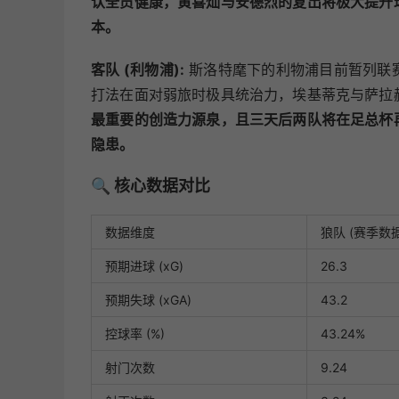
认全员健康，黄喜灿与安德烈的复出将极大提升
本。
客队 (利物浦):
斯洛特麾下的利物浦目前暂列联
打法在面对弱旅时极具统治力，埃基蒂克与萨拉
最重要的创造力源泉，且三天后两队将在足总杯
隐患。
🔍 核心数据对比
数据维度
狼队 (赛季数据
预期进球 (xG)
26.3
预期失球 (xGA)
43.2
控球率 (%)
43.24%
射门次数
9.24