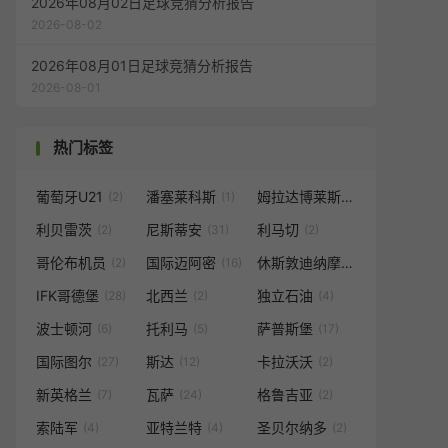
2026年08月02日足球竞猜分析报告
2026-08-02
2026年08月01日足球竞猜分析报告
2026-08-01
热门标签
葡萄牙U21
潘塞莱科斯
姆拉达博莱斯拉夫
(2)
(1)
(1)
利贝雷茨
尼斯蒂安
利马切
(2)
(31)
(2)
哥伦布机员
国际迈阿密
休斯敦迪纳摩
(2)
(16)
(6)
IFK哥德堡
北西兰
独立石油
(28)
(2)
(4)
波士顿河
托利马
萨普斯堡
(6)
(5)
(17)
国际图尔
斯达
卡拉沃沃
(27)
(12)
(2)
新英格兰
瓦萨
格鲁吉亚
(7)
(24)
(2)
索陆军
亚特兰特
圣贝尔纳多
(4)
(4)
(2)