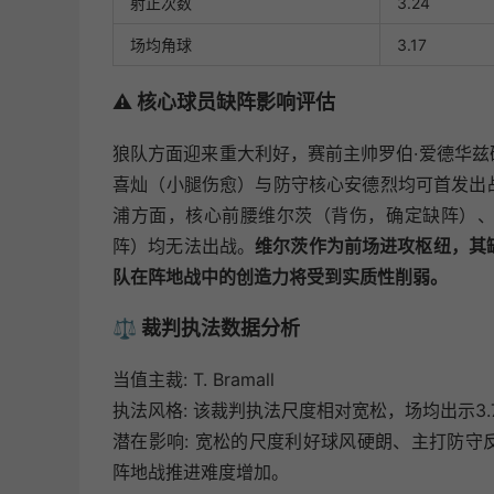
射正次数
3.24
场均角球
3.17
⚠️ 核心球员缺阵影响评估
狼队方面迎来重大利好，赛前主帅罗伯·爱德华
喜灿（小腿伤愈）与防守核心安德烈均可首发出
浦方面，核心前腰维尔茨（背伤，确定缺阵）
阵）均无法出战。
维尔茨作为前场进攻枢纽，其缺
队在阵地战中的创造力将受到实质性削弱。
⚖️ 裁判执法数据分析
当值主裁: T. Bramall
执法风格: 该裁判执法尺度相对宽松，场均出示3
潜在影响: 宽松的尺度利好球风硬朗、主打防
阵地战推进难度增加。