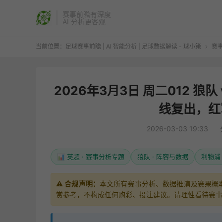
赛事前瞻有深度
AI 分析更客观
当前位置：
足球赛事前瞻 | AI 智能分析 | 足球数据解读 - 球小策
赛

2026年3月3日 周二012 
线复出，红
2026-03-03 19:33
📊 英超 · 赛事分析专题
狼队 · 阵容与数据
利物浦
⚠️ 合规声明：
本文所有赛事分析、数据推演及赛果概
赏参考，不构成任何购彩、投注建议。请理性看待赛