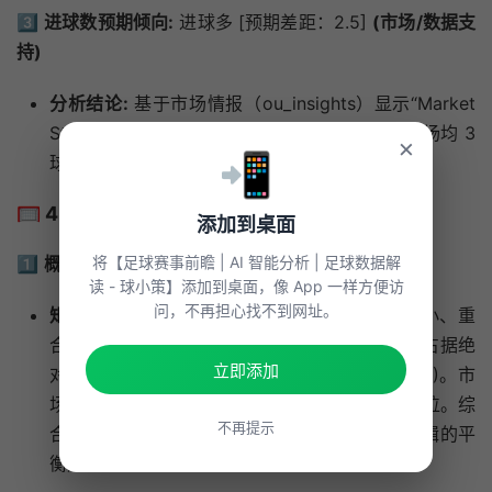
3️⃣
进球数预期倾向:
进球多 [预期差距：2.5]
(市场/数据支
持)
分析结论:
基于市场情报（ou_insights）显示“Market
Stable on Goals”且进球数预期高开，结合拜仁场均 3
×
📲
球的恐怖攻击力，本场明确看好进球多打出。
🥅 4.3 终场比分概率矩阵 (主队在前)
添加到桌面
1️⃣
概率首选:
将【足球赛事前瞻 | AI 智能分析 | 足球数据解
1-2
(模型概率: 18.5%)
读 - 球小策】添加到桌面，像 App 一样方便访
问，不再担心找不到网址。
矩阵分析:
在泊松分布矩阵中，1-2 是离散度最小、重
合度最高的落点。拜仁的客场进球期望值 (2.5) 占据绝
立即添加
对优势，但亚特兰大主场仍有一定破门能力 (1.5)。市
场数据也显示，针对客队小胜的防守压力处于高位。综
不再提示
合各项量化指标，1-2 是本场比赛最符合数学逻辑的平
衡点。