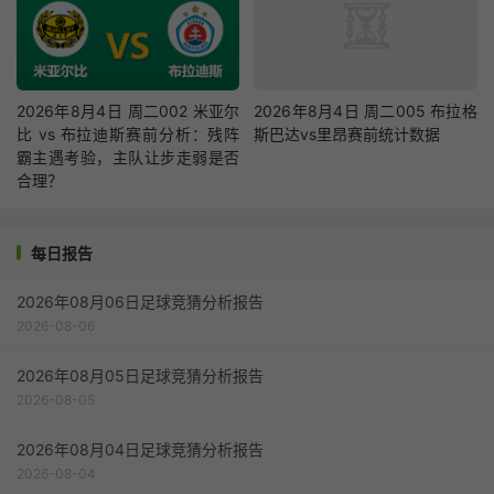
2026年8月4日 周二002 米亚尔
2026年8月4日 周二005 布拉格
比 vs 布拉迪斯赛前分析：残阵
斯巴达vs里昂赛前统计数据
霸主遇考验，主队让步走弱是否
合理？
每日报告
2026年08月06日足球竞猜分析报告
2026-08-06
2026年08月05日足球竞猜分析报告
2026-08-05
2026年08月04日足球竞猜分析报告
2026-08-04