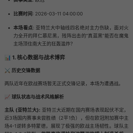
比赛时间
: 2026-03-11 04:00:00
本场看点
: 亚特兰大中轴线四名绝对主力伤缺，面对火
力全开的拜仁慕尼黑，残阵出击的“真蓝黑”能否在魔鬼
主场顶住南大王的狂轰滥炸？
📊 1. 核心数据与战术博弈
⚔️ 历史交锋数据
两队近年在欧战赛场暂无正式交锋记录，本场为遭遇战。
📈 球队状态与战术风格解析
主队 (亚特兰大):
亚特兰大近期在国内赛场表现起伏不定，
近3场国内赛事未尝胜绩（2平1负），但在欧冠附加赛中主
场4-1逆转多特蒙德，展现了极强的欧战主场韧性。球队主