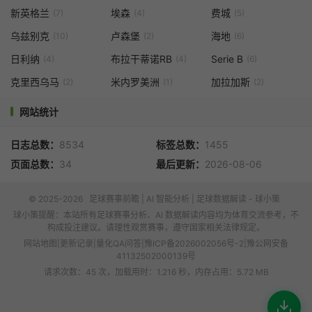
新英格兰
埃森
费城
(7)
(4)
(5)
乌兹别克
卢森堡
海地
(10)
(2)
(6)
日利纳
布拉干蒂诺RB
Serie B
(4)
(4)
(6)
克里西乌马
米内罗美洲
加拉加斯
(2)
(1)
(2)
网站统计
日志总数：
8534
标签总数：
1455
页面总数：
34
最后更新：
2026-08-06
© 2025-2026
足球赛事前瞻 | AI 智能分析 | 足球数据解读 - 球小策
球小策提醒：本站所有足球赛事分析、AI 数据解读内容均为体育交流参考，不
构成投注建议。请理性观赏赛事，遵守国家相关法律规定。
网站地图
|
更新记录
|
量化QA问答
|
豫ICP备2026002056号-2
|
豫公网安备
41132502000139号
请求次数：45 次，加载用时：1.216 秒，内存占用：5.72 MB