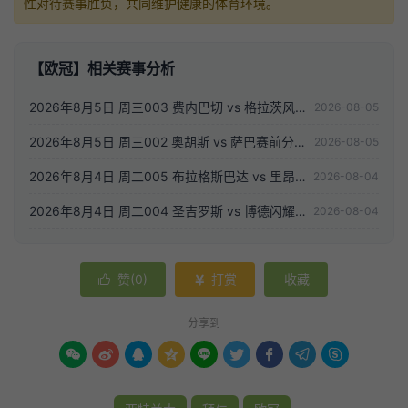
性对待赛事胜负，共同维护健康的体育环境。
【欧冠】相关赛事分析
2026年8月5日 周三003 费内巴切 vs 格拉茨风暴赛前分析：客队核心大面积伤停，主队能否打穿深盘？
2026-08-05
2026年8月5日 周三002 奥胡斯 vs 萨巴赛前分析：主队伤兵满营且连战疲惫，让步深盘是否暗藏冷意？
2026-08-05
2026年8月4日 周二005 布拉格斯巴达 vs 里昂赛前分析：里昂防线重组，客场让步是否合理？
2026-08-04
2026年8月4日 周二004 圣吉罗斯 vs 博德闪耀赛前分析：博德闪耀中场核心伤缺，客场能否全身而退？
2026-08-04
赞(
0
)
打赏
收藏


分享到








