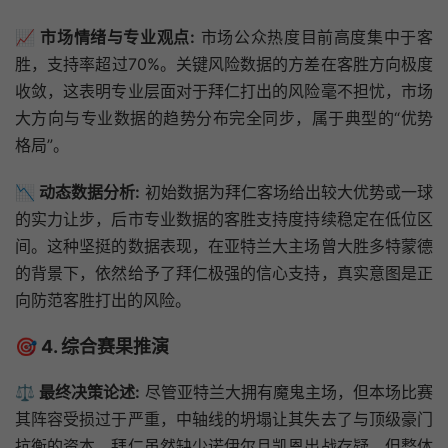
📈 市场情绪与专业观点:
市场公众热度目前高度集中于客
胜，支持率超过70%。关键风险数据的方差在客胜方向极度
收敛，这表明专业层面对于拜仁打出的风险毫不担忧，市场
大方向与专业数据的趋势分布完全同步，属于典型的“优势
格局”。
📉 动态数据分析:
初始数据为拜仁客场给出较大优势或一球
的实力让步，后市专业数据的客胜支持度持续稳定在低位区
间。这种坚挺的数据表现，在亚特兰大主场曾大胜多特蒙德
的背景下，依然给予了拜仁极强的信心支持，真实意图是正
向防范客胜打出的风险。
🎯 4. 综合赛果推演
⚖️ 最终决策论述:
尽管亚特兰大拥有魔鬼主场，但本场比赛
其阵容受损过于严重，中轴线的坍塌让其失去了与顶级豪门
抗衡的资本。拜仁虽然缺少诺伊尔且凯恩出战存疑，但整体