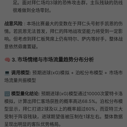
足。面对拜仁场均3球的恐怖攻击群，主队残缺的防线
很难做到全场零封。
战意风险
: 本场比赛最大的变数在于拜仁头号射手凯恩的伤
情。若凯恩无法首发，拜仁的阵地战攻坚能力将受到一定影
响。但考虑到拜仁板凳席上仍有特尔、萨内等好手，整体战
意依然毋庸置疑。
🧠 3. 市场情绪与市场流量趋势分布分析
💻 调用模型:
预期进球(xG)模拟 + 泊松分布模型 + 市场市
场流量共振模型
🔢 模型量化结论:
预期进球(xG)模型通过10000次蒙特卡洛
模拟，计算出拜仁客场获胜的概率高达68.5%。泊松分布模
型显示，拜仁打进2球及以上的概率超过60%，而亚特兰大
受制于阵容残缺，进球期望值被压制在1球左右。整体数据
呈现出明显的客队优势格局。