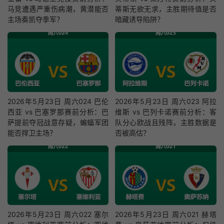
马竞遭遇严重伤病潮，黄潜能否
蒂斯无欲无求，主胜期待值是否
主场奏凯夺季军？
暗藏诱导陷阱？
2026年5月23日 周六024 巴伦
2026年5月23日 周六023 阿拉
西亚 vs 巴塞罗那赛前分析：巴
维斯 vs 巴列卡诺赛前分析：客
萨提前夺冠战意存疑，蝙蝠军团
队分心欧战且残阵，主胜数据是
能否捍卫主场？
否被高估？
2026年5月23日 周六022 塞尔
2026年5月23日 周六021 赫塔