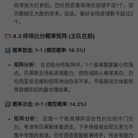
效率将大打折扣。巴伦西亚客场场均进球不足1个，双
方都缺乏大胜的资本。因此，看好全场进球数不超过2
个。
🥅 4.3 终场比分概率矩阵 (主队在前)
1️⃣
概率首选:
1-1
(模型概率: 18.5%)
矩阵分析：
在泊松分布矩阵中，1-1 是离散度最小的落
点。贝蒂斯主场有进球能力，但防线缺人难保清白；巴
伦西亚反击犀利但阵地战办法不多。平局是双方体能和
阵容博弈后的最合理结果。
2️⃣
概率次选:
0-1
(模型概率: 14.2%)
矩阵分析：
这是一个极具博弈综合性价比的冷门比
分。考虑到贝蒂斯体能透支，下半场极易出现注意力不
集中导致的丢球。巴伦西亚若能偷袭得手，完全有能力