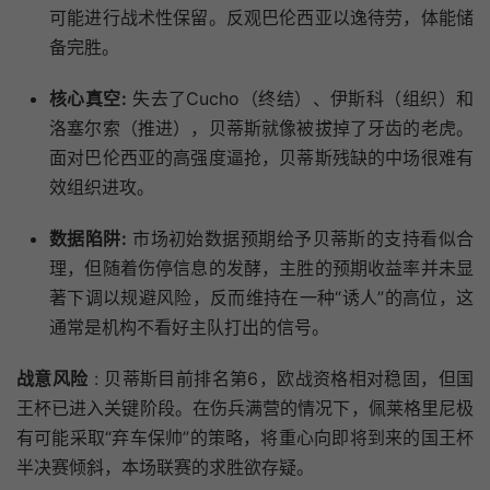
可能进行战术性保留。反观巴伦西亚以逸待劳，体能储
备完胜。
核心真空:
失去了Cucho（终结）、伊斯科（组织）和
洛塞尔索（推进），贝蒂斯就像被拔掉了牙齿的老虎。
面对巴伦西亚的高强度逼抢，贝蒂斯残缺的中场很难有
效组织进攻。
数据陷阱:
市场初始数据预期给予贝蒂斯的支持看似合
理，但随着伤停信息的发酵，主胜的预期收益率并未显
著下调以规避风险，反而维持在一种“诱人”的高位，这
通常是机构不看好主队打出的信号。
战意风险
: 贝蒂斯目前排名第6，欧战资格相对稳固，但国
王杯已进入关键阶段。在伤兵满营的情况下，佩莱格里尼极
有可能采取“弃车保帅”的策略，将重心向即将到来的国王杯
半决赛倾斜，本场联赛的求胜欲存疑。