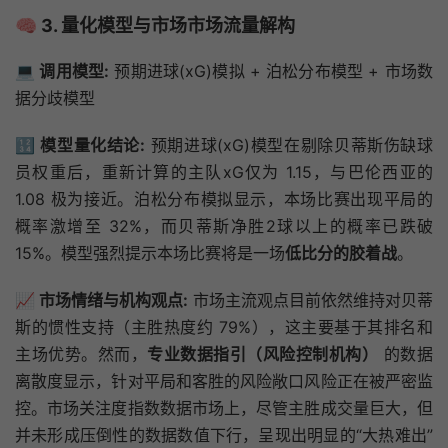
🧠 3. 量化模型与市场市场流量解构
💻 调用模型:
预期进球(xG)模拟 + 泊松分布模型 + 市场数
据分歧模型
🔢 模型量化结论:
预期进球(xG)模型在剔除贝蒂斯伤缺球
员权重后，重新计算的主队xG仅为 1.15，与巴伦西亚的
1.08 极为接近。泊松分布模拟显示，本场比赛出现平局的
概率激增至 32%，而贝蒂斯净胜2球以上的概率已跌破
15%。模型强烈提示本场比赛将是一场
低比分的胶着战
。
📈 市场情绪与机构观点:
市场主流观点目前依然维持对贝蒂
斯的惯性支持（主胜热度约 79%），这主要基于其排名和
主场优势。然而，
专业数据指引（风险控制机构）
的数据
离散度显示，针对平局和客胜的风险敞口风险正在被严密监
控。市场关注度指数数据市场上，尽管主胜成交量巨大，但
并未形成压倒性的数据数值下行，呈现出明显的“大热难出”