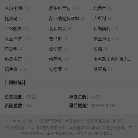
FC达拉斯
厄尔格里特
北西兰
(7)
(20)
(2)
托利马
苏亚纳竞技联盟
库斯科
(5)
(2)
(5)
TPS图尔
基多体大
利勒斯特
(30)
(8)
(21)
水晶体育
普马斯
米亚尔比
(10)
(4)
(20)
布鲁明
涅切查
埃森
(1)
(2)
(4)
格鲁吉亚
哈萨克
雷克雅未克维京人
(2)
(2)
(4)
瑞典超
安德莱
戈亚斯
(60)
(4)
(1)
网站统计
日志总数：
8521
标签总数：
1455
页面总数：
34
最后更新：
2026-08-05
© 2025-2026
足球赛事前瞻 | AI 智能分析 | 足球数据解读 - 球小策
球小策提醒：本站所有足球赛事分析、AI 数据解读内容均为体育交流参考，不
构成投注建议。请理性观赏赛事，遵守国家相关法律规定。