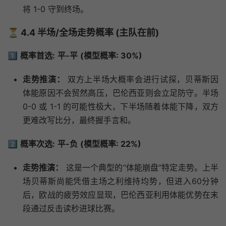
将 1-0 守到终场。
⏳ 4.4 半场/全场走势概率 (主队在前)
1️⃣
概率首选:
平-平
(模型概率: 30%)
走势推演：
双方上半场大概率会进行试探，贝蒂斯因
体能原因不会贸然高压，巴伦西亚则会立足防守。半场
0-0 或 1-1 的可能性极大，下半场随着体能下降，双方
更难改写比分，最终握手言和。
2️⃣
概率次选:
平-负
(模型概率: 22%)
走势推演：
这是一个典型的“体能崩盘”特定走势。上半
场贝蒂斯尚能凭借主场之利维持均势，但进入60分钟
后，欧战的疲劳效应显现，巴伦西亚利用体能优势在末
段通过反击读秒进球比赛。