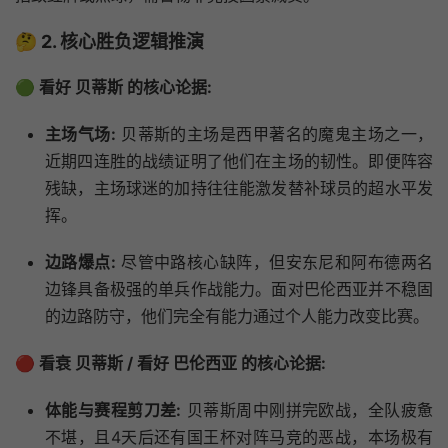
🤔 2. 核心胜负逻辑推演
🟢 看好 贝蒂斯 的核心论据:
主场气场:
贝蒂斯的主场是西甲著名的魔鬼主场之一，
近期四连胜的战绩证明了他们在主场的韧性。即便阵容
残缺，主场球迷的加持往往能激发替补球员的超水平发
挥。
边路爆点:
尽管中路核心缺阵，但安东尼和阿布德两名
边锋具备极强的单兵作战能力。面对巴伦西亚并不稳固
的边路防守，他们完全有能力通过个人能力改变比赛。
🔴 看衰 贝蒂斯 / 看好 巴伦西亚 的核心论据:
体能与赛程剪刀差:
贝蒂斯周中刚拼完欧战，全队疲惫
不堪，且4天后还有国王杯对阵马竞的恶战，本场极有