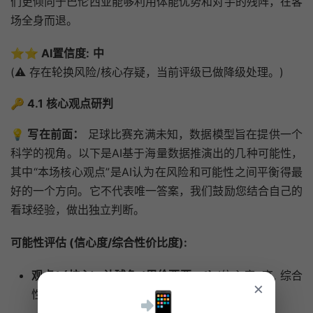
们更倾向于巴伦西亚能够利用体能优势和对手的残阵，在客
场全身而退。
⭐⭐ AI置信度:
中
(⚠️ 存在轮换风险/核心存疑，当前评级已做降级处理。)
🔑 4.1 核心观点研判
💡 写在前面：
足球比赛充满未知，数据模型旨在提供一个
科学的视角。以下是AI基于海量数据推演出的几种可能性，
其中“本场核心观点”是AI认为在风险和可能性之间平衡得最
好的一个方向。它不代表唯一答案，我们鼓励您结合自己的
看球经验，做出独立判断。
可能性评估 (信心度/综合性价比度):
观点1 (核心):
让球负 (巴伦西亚 +1)
(信心度: 高, 综合
×
性价比度: 中)
📲