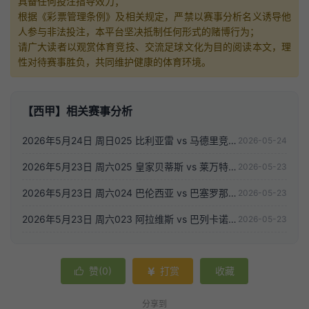
具备任何投注指导效力；
根据《彩票管理条例》及相关规定，严禁以赛事分析名义诱导他
人参与非法投注，本平台坚决抵制任何形式的赌博行为；
请广大读者以观赏体育竞技、交流足球文化为目的阅读本文，理
性对待赛事胜负，共同维护健康的体育环境。
【西甲】相关赛事分析
2026年5月24日 周日025 比利亚雷 vs 马德里竞技赛前分析：马竞遭遇严重伤病潮，黄潜能否主场奏凯夺季军？
2026-05-24
2026年5月23日 周六025 皇家贝蒂斯 vs 莱万特赛前分析：贝蒂斯无欲无求，主胜期待值是否暗藏诱导陷阱？
2026-05-23
2026年5月23日 周六024 巴伦西亚 vs 巴塞罗那赛前分析：巴萨提前夺冠战意存疑，蝙蝠军团能否捍卫主场？
2026-05-23
2026年5月23日 周六023 阿拉维斯 vs 巴列卡诺赛前分析：客队分心欧战且残阵，主胜数据是否被高估？
2026-05-23
赞(
0
)
打赏
收藏


分享到