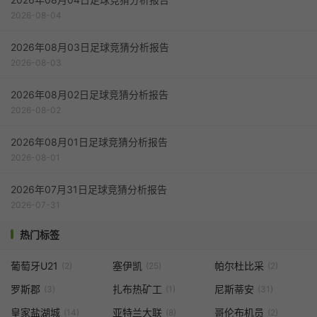
2026-08-04
2026年08月03日足球竞猜分析报告
2026-08-03
2026年08月02日足球竞猜分析报告
2026-08-02
2026年08月01日足球竞猜分析报告
2026-08-01
2026年07月31日足球竞猜分析报告
2026-07-31
热门标签
葡萄牙U21
塞伊凯
帕尔杜比采
(2)
(25)
(2)
罗斯郡
扎布热矿工
尼斯蒂安
(3)
(1)
(31)
皇家盐湖城
亚特兰大联
哥伦布机员
(14)
(8)
(2)