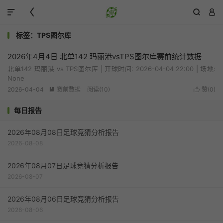




标签：TPS图尔库
2026年4月4日 北单142 玛丽港vsTPS图尔库赛前统计数据
北单142 玛丽港 vs TPS图尔库 | 开球时间: 2026-04-04 22:00 | 场地:
None
2026-04-04
赛前数据
阅读(10)
赞(
0
)


每日报告
2026年08月08日足球竞猜分析报告
2026-08-08
2026年08月07日足球竞猜分析报告
2026-08-07
2026年08月06日足球竞猜分析报告
2026-08-06