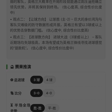
弱的客队，英格兰大概率在开局阶段就能通过高压逼抢确立
领先优势，并将其保持到终场。 (信心度高, 综合性价比度
中)
• 观点二：【让球方向】 让球胜 (主-2) – 巨大的身价鸿沟与
客队灾难级的防守数据形成共振，英格兰有望以3球或以上
的优势击穿数据门槛。 (信心度中, 综合性价比度高)
• 观点三：【进球数方向】 进球大战（3球或以上） – 客队
近期场均失球极高，本场有望成为英格兰锋线寻找进球感觉
的“提款机”。 (信心度中, 综合性价比度中)
🔮 赛果推演
⚽️ 总进球
3 球
4 球
🔢 比分
3-0
4-0
⏳ 半场全场
胜-胜
平-胜
走势