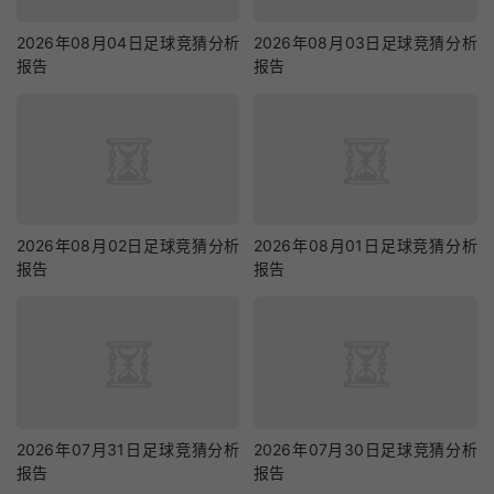
2026年08月04日足球竞猜分析
2026年08月03日足球竞猜分析
报告
报告
2026年08月02日足球竞猜分析
2026年08月01日足球竞猜分析
报告
报告
2026年07月31日足球竞猜分析
2026年07月30日足球竞猜分析
报告
报告