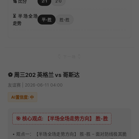
🔢 比分
2:1
2:0
⏳ 半场全场
平-胜
胜-胜
走势
👇 下一场 👇
⚽️ 周三202 英格兰 vs 哥斯达
友谊赛 | 2026-06-11 04:00
AI置信度: 中
🎯 核心观点: 【半场全场走势方向】 胜-胜
• 观点一：【半场全场走势方向】 胜-胜 – 面对防线极其脆