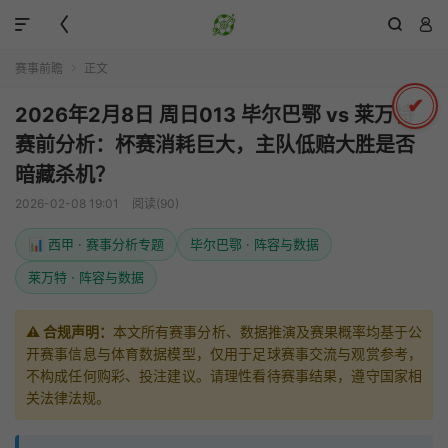




赛事前瞻
正文

✔
2026年2月8日 周日013 毕尔巴鄂 vs 莱万特
赛前分析：杯赛消耗巨大，主队低赔大胜是否
暗藏杀机？
2026-02-08 19:01
阅读(
90
)
📊 西甲 · 赛事分析专题
毕尔巴鄂 · 阵容与数据
莱万特 · 阵容与数据
⚠️ 合规声明：
本文所有赛事分析、数据推演及赛果概率均基于公
开赛事信息与体育数据模型，仅用于足球赛事交流与观赏参考，
不构成任何购彩、投注建议。请理性看待赛事结果，遵守国家相
关法律法规。