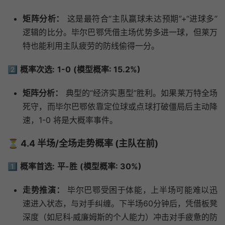
矩阵分析：
这是最符合“主队赢球未达预期”+“进球多”
逻辑的比分。毕尔巴鄂凭借主场优势多进一球，但莱万
特也能利用主队疲劳的防线偷得一分。
2️⃣
概率次选:
1-0
(模型概率: 15.2%)
矩阵分析：
典型的“经济实惠型”胜利。如果莱万特全场
死守，而毕尔巴鄂依靠定位球或点球打破僵局后主动降
速，1-0 将是大概率事件。
⏳ 4.4 半场/全场走势概率 (主队在前)
1️⃣
概率首选:
平-胜
(模型概率: 30%)
走势推演：
毕尔巴鄂受困于体能，上半场可能难以迅
速进入状态，与对手纠缠。下半场60分钟后，凭借板凳
深度（如尼科·威廉姆斯的个人能力）冲击对手疲惫的防