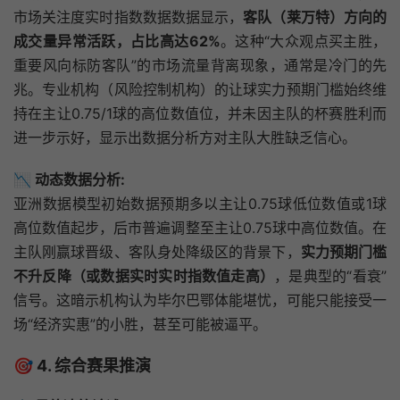
市场关注度实时指数数据数据显示，
客队（莱万特）方向的
成交量异常活跃，占比高达62%
。这种“大众观点买主胜，
重要风向标防客队”的市场流量背离现象，通常是冷门的先
兆。专业机构（风险控制机构）的让球实力预期门槛始终维
持在主让0.75/1球的高位数值位，并未因主队的杯赛胜利而
进一步示好，显示出数据分析方对主队大胜缺乏信心。
📉 动态数据分析:
亚洲数据模型初始数据预期多以主让0.75球低位数值或1球
高位数值起步，后市普遍调整至主让0.75球中高位数值。在
主队刚赢球晋级、客队身处降级区的背景下，
实力预期门槛
不升反降（或数据实时实时指数值走高）
，是典型的“看衰”
信号。这暗示机构认为毕尔巴鄂体能堪忧，可能只能接受一
场“经济实惠”的小胜，甚至可能被逼平。
🎯 4. 综合赛果推演