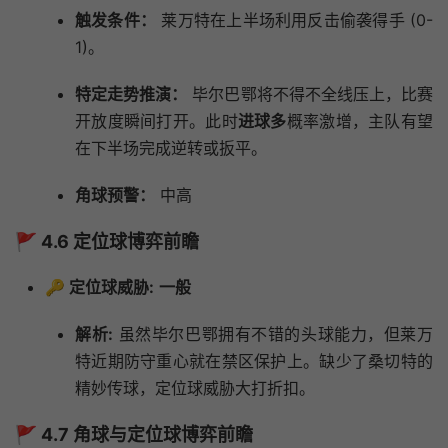
触发条件：
莱万特在上半场利用反击偷袭得手 (0-
1)。
特定走势推演：
毕尔巴鄂将不得不全线压上，比赛
开放度瞬间打开。此时
进球多
概率激增，主队有望
在下半场完成逆转或扳平。
角球预警：
中高
🚩 4.6 定位球博弈前瞻
🔑 定位球威胁:
一般
解析:
虽然毕尔巴鄂拥有不错的头球能力，但莱万
特近期防守重心就在禁区保护上。缺少了桑切特的
精妙传球，定位球威胁大打折扣。
🚩 4.7 角球与定位球博弈前瞻