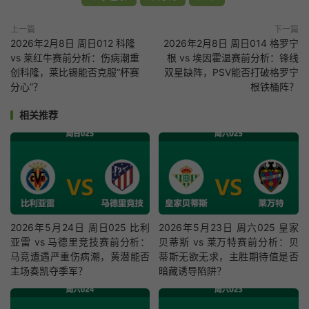
上一篇
下一篇
2026年2月8日 周日012 科隆
2026年2月8日 周日014 格罗宁
vs 莱红牛赛前分析：伤病潮重
根 vs 埃因霍温赛前分析：锋线
创科隆，莱比锡能否克服“杯赛
双星缺阵，PSV能否打破格罗宁
分心”？
根铁桶阵？
相关推荐
2026年5月24日 周日025 比利
2026年5月23日 周六025 皇家
亚雷 vs 马德里竞技赛前分析：
贝蒂斯 vs 莱万特赛前分析：贝
马竞遭遇严重伤病潮，黄潜能否
蒂斯无欲无求，主胜期待值是否
主场奏凯夺季军？
暗藏诱导陷阱？