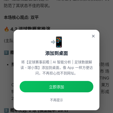
防范了其状态不佳的现状。
本场核心观点:
双平
🔥 4.2 进球数概率推演
×
📲
(主队在前)
1️⃣
概率首选:
3 球
(模型概率: 32%)
添加到桌面
将【足球赛事前瞻 | AI 智能分析 | 足球数据解
推演逻辑：
虽然主队进攻受阻，但莱万特的防线
读 - 球小策】添加到桌面，像 App 一样方便访
（xGA 35.1）依然存在结构性漏洞，且市场
问，不再担心找不到网址。
（ou_insights）明确提示“Market SUPPORTING
Over”。这暗示比赛可能不会像预想的那样沉闷，莱万
立即添加
特的反击可能得手，迫使毕尔巴鄂打入制胜球，形成
2-1 的格局。
不再提示
2️⃣
概率次选:
2 球
(模型概率: 28%)