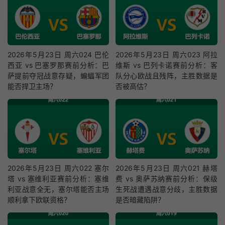
2026年5月23日 周六024 巴伦
2026年5月23日 周六023 阿拉
西亚 vs 巴塞罗那赛前分析：巴
维斯 vs 巴列卡诺赛前分析：客
萨提前夺冠战意存疑，蝙蝠军团
队分心欧战且残阵，主胜数据是
能否捍卫主场？
否被高估？
2026年5月23日 周六022 塞尔
2026年5月23日 周六021 赫塔
塔 vs 塞维利亚赛前分析：塞维
费 vs 奥萨苏纳赛前分析：保级
利亚战意全无，塞尔塔能否主场
生死战遭遇战意分歧，主胜数据
顺利拿下欧联资格？
是否暗藏陷阱？