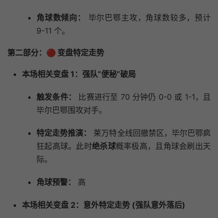
角球数倾向：
毕尔巴鄂主攻，角球数较多，预计
9-11 个。
第二部分：🔴 变盘特定走势
本场相关变盘 1：强队”便秘”破局
触发条件：
比赛进行至 70 分钟仍 0-0 或 1-1，且
毕尔巴鄂围攻对手。
特定走势推演：
莱万特全线回撤禁区，毕尔巴鄂疯
狂起高球。此时
绝杀球
概率极高，且角球会刷出天
际。
角球预警：
高
本场相关变盘 2：意外特定走势 (强队意外落后)