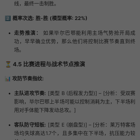
线，最终一击制胜。
2️⃣
概率次选:
胜-胜
(模型概率: 22%)
走势推演：
如果毕尔巴鄂能利用主场气势抢开局成
功，早早确立优势，那么他们将控制比赛节奏直到终
场。
⏳ 4.5 比赛进程与战术节点推演
📊 攻防节奏指纹:
主队进攻节奏:
[类型 B (后程发力型)] – [分析：受双赛
影响，毕尔巴鄂上半场可能以控制消耗为主，下半场利
用对手体能下降发动总攻。]
客队防守短板:
[类型 E (崩盘型)] – [分析：莱万特客场
场均失球高达1.7个，且多集中在下半场，抗压能力较