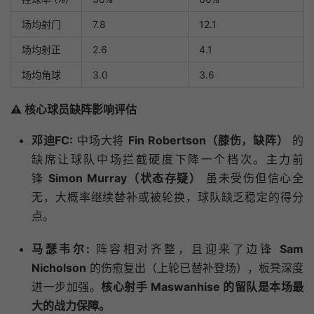
场均射门
7.8
12.1
场均射正
2.6
4.1
场均角球
3.0
3.6
⚠️ 核心球员缺阵影响评估
邓迪FC:
中场大将
Fin Robertson（膝伤，缺阵）
的
缺席让球队中场拦截硬度下降一个档次。主力前
锋
Simon Murray（状态存疑）
虽未受伤但信心全
无，大概率继续替补或被轮换，球队缺乏稳定的得分
点。
马瑟韦尔:
阵容相对齐整，且迎来了边锋
Sam
Nicholson
的伤愈复出（上轮已替补登场），板凳深度
进一步加强。
核心射手 Maswanhise 的留队是本场最
大的战力保障。