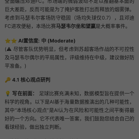
全面碾压邓迪FC。市场端的微弱波动不足以推翻基本面的
巨大差距，反而可能是为了掩护客胜打出而释放的烟雾弹。
考虑到马瑟韦尔客场防守稳固（场均失球仅0.7），且邓迪
FC进攻便秘，本场比赛
马瑟韦尔坐和望赢
是大概率事件。
⭐⭐ AI置信度:
中 (Moderate)
(⚠️ 尽管客队优势明显，但考虑到苏超客场作战的不可控性
及马瑟韦尔偶尔的平局属性，评级维持在中级，建议做好防
平准备。)
🔑 4.1 核心观点研判
💡 写在前面：
足球比赛充满未知，数据模型旨在提供一个
科学的视角。以下是AI基于海量数据推演出的几种可能性，
其中“本场核心观点”是AI认为在风险和可能性之间平衡得最
好的一个方向。它不代表唯一答案，我们鼓励您结合自己的
看球经验，做出独立判断。