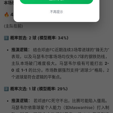
本场核心观点:
负 (马瑟韦尔 客胜)
不再提示
🔥 4.2 进球数概率推演
(主队在前)
1️⃣
概率首选:
2 球
(模型概率: 34%)
推演逻辑：
结合邓迪FC近期连续3场零进球的“锋无力”
表现，以及马瑟韦尔客场场均仅失0.7球的钢铁防线，
主队本场破门难度极大。马瑟韦尔极有可能打出
2-
0
或
1-1
的比分。市场数据强烈支持“进球少”格局，2
个进球是符合逻辑的平衡点。
2️⃣
概率次选:
1 球
(模型概率: 29%)
推演逻辑：
若邓迪FC死守不出，比赛可能陷入僵局。
马瑟韦尔依靠球星个人能力（如Maswanhise）打入制