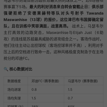
马瑟韦尔则是目前苏超状态最火热的球队之一，近6场各项
赛事赢下5场。
最大的利好消息来自转会窗截止日：俱乐部
强硬拒绝了安德莱赫特等队对头号射手 Tawanda
Maswanhise（13球）的报价，这位津巴布韦国脚确定留
队，且在训练中笑容满面，战意高昂。
战术上，马瑟韦尔
主打高效的边路突击，Maswanhise与Elijah Just（6助
攻）的连线是苏超最具威胁的进攻组合之一。客场作战时，
他们往往主动让出控球权（客场控球率并不高），利用对手
压上后的空档进行致命一击，这种风格极度克制急于在主场
抢分的邓迪FC。
🔍 核心数据对比
数据维度
邓迪FC (赛季数据)
马瑟韦尔 (赛季数据)
场均进球
0.8
1.5
场均失球
1.5
0.7
控球率 (%)
38%
60%