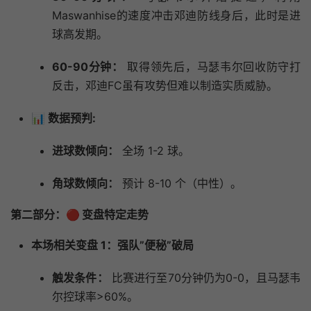
Maswanhise的速度冲击邓迪防线身后，此时是进
球高发期。
60-90分钟：
取得领先后，马瑟韦尔回收防守打
反击，邓迪FC虽有攻势但难以制造实质威胁。
📊 数据预判:
进球数倾向：
全场 1-2 球。
角球数倾向：
预计 8-10 个（中性）。
第二部分：🔴 变盘特定走势
本场相关变盘 1：强队”便秘”破局
触发条件：
比赛进行至70分钟仍为0-0，且马瑟韦
尔控球率>60%。