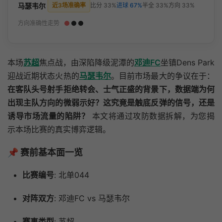
马瑟韦尔
近3场准确率
比分 33%
进球 67%
半全 33%
方向 33%
方向准确性走势
本场
苏超
焦点战，由深陷降级泥潭的
邓迪FC
坐镇Dens Park
迎战近期状态火热的
马瑟韦尔
。目前市场最大的争议在于：
在客队头号射手拒绝转会、士气正盛的背景下，数据端为何
出现主队方向的微弱示好？这究竟是触底反弹的信号，还是
诱导市场流量的陷阱？
本文将通过攻防数据拆解，为您揭
示本场比赛的真实博弈逻辑。
📌 赛前基本面一览
比赛编号
: 北单044
对阵双方
: 邓迪FC vs 马瑟韦尔
赛事类型
: 苏超