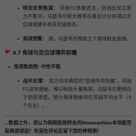
特定走势推演：
邓迪FC体能透支，防线出现注意
力不集中。马瑟韦尔极大概率在最后15分钟通过定
位球或替补奇兵完成绝杀。
角球预警：
高。马瑟韦尔围攻之下角球数会激增。
🚩 4.7 角球与定位球博弈前瞻
角球数趋势:
中性平稳
战术支撑：
双方均非典型的“底线传中狂魔”。邓迪
FC进攻便秘，难以制造大量角球；马瑟韦尔更倾向
于肋部渗透。预计角球数维持在苏超平均水平（9
个左右）。
…数据之外，您认为刚刚拒绝转会的Maswanhise本场能否
延续进球运？欢迎在评论区留下您的神预测！