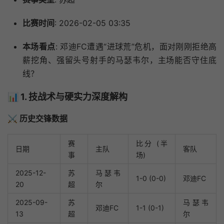
比赛时间
: 2026-02-05 03:35
本场看点
: 邓迪FC遭遇“进球荒”危机，面对刚刚拒绝高
薪挖角、强留头号射手的马瑟韦尔，主场能否守住底
线？
📊 1. 技战术与硬实力深度解构
⚔️ 历史交锋数据
赛
比分 (半
日期
主队
客队
事
场)
2025-12-
苏
马瑟韦
1-0 (0-0)
邓迪FC
20
超
尔
2025-09-
苏
马瑟韦
邓迪FC
1-1 (0-1)
13
超
尔