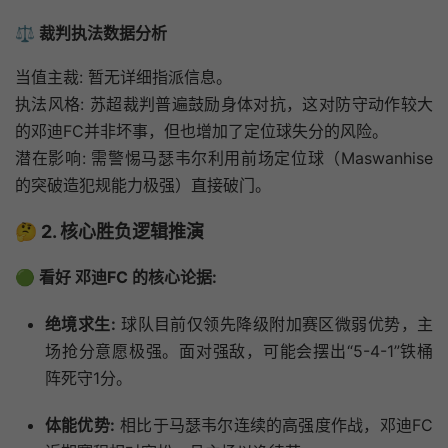
⚖️ 裁判执法数据分析
当值主裁: 暂无详细指派信息。
执法风格: 苏超裁判普遍鼓励身体对抗，这对防守动作较大
的邓迪FC并非坏事，但也增加了定位球失分的风险。
潜在影响: 需警惕马瑟韦尔利用前场定位球（Maswanhise
的突破造犯规能力极强）直接破门。
🤔 2. 核心胜负逻辑推演
🟢 看好 邓迪FC 的核心论据:
绝境求生:
球队目前仅领先降级附加赛区微弱优势，主
场抢分意愿极强。面对强敌，可能会摆出“5-4-1”铁桶
阵死守1分。
体能优势:
相比于马瑟韦尔连续的高强度作战，邓迪FC