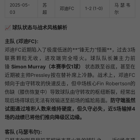
2025-05-
苏
马瑟韦
邓迪FC
1-2 (1-0)
03
超
尔
📈 球队状态与战术风格解析
主队 (邓迪FC):
邓迪FC近期陷入了极度低迷的**“锋无力”怪圈**，过去3场
联赛颗粒无收，进攻端完全哑火。球队队长兼主力前
锋
Simon Murray（本赛季仅1球）
状态跌至谷底，甚至在
近期被主帅Pressley按在替补席上冷静。战术上，邓迪FC
倾向于由守转攻的快速反击，但中场核心Fin Robertson的
伤缺（膝伤恢复中）导致球队由守转攻的枢纽断裂，经常出
现后场得球后无法有效输送至前场的尴尬局面。
防守端虽然
试图通过堆积人数来维持硬度，但久守必失，近5场输掉4
场的战绩已将他们推向降级区边缘。
客队 (马瑟韦尔):