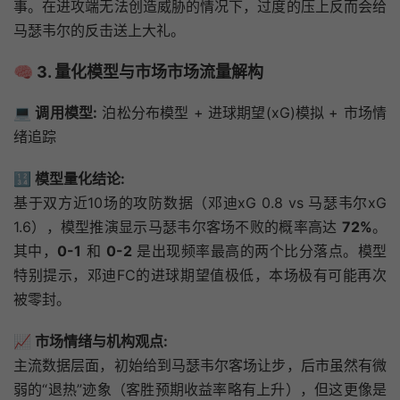
事。在进攻端无法创造威胁的情况下，过度的压上反而会给
马瑟韦尔的反击送上大礼。
🧠 3. 量化模型与市场市场流量解构
💻 调用模型:
泊松分布模型 + 进球期望(xG)模拟 + 市场情
绪追踪
🔢 模型量化结论:
基于双方近10场的攻防数据（邓迪xG 0.8 vs 马瑟韦尔xG
1.6），模型推演显示马瑟韦尔客场不败的概率高达
72%
。
其中，
0-1
和
0-2
是出现频率最高的两个比分落点。模型
特别提示，邓迪FC的进球期望值极低，本场极有可能再次
被零封。
📈 市场情绪与机构观点:
主流数据层面，初始给到马瑟韦尔客场让步，后市虽然有微
弱的“退热”迹象（客胜预期收益率略有上升），但这更像是