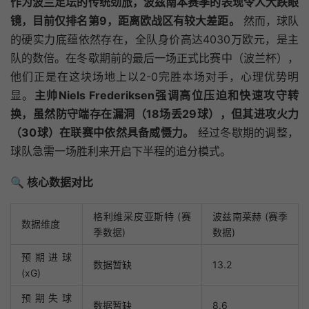
作为波兰足坛的传统劲旅，波兹南本赛季的表现令人大跌眼
镜，目前仅排名第9，距离欧战区有较大差距。
然而，球队
的硬实力底蕴依然存在，全队身价高达4030万欧元，是主
队的数倍。在冬歇期前的最后一场正式比赛中（波兰杯），
他们正是在这块场地上以2-0完胜本场对手，心理优势明
显。
主帅Niels Frederiksen强调高位压迫和快速攻守转
换，虽然防守端存在漏洞（18场丢29球），但其进攻火力
（30球）在联赛中依然具备威慑力。
经过冬歇期的调整，
球队急需一场胜利来开启下半程的追分模式。
🔍 核心数据对比
格利维采皮亚斯特 (赛
波兹南莱赫 (赛季
数据维度
季数据)
数据)
预期进球
数据暂缺
13.2
(xG)
预期失球
数据暂缺
8.6