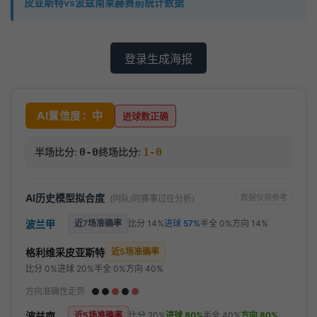
皮亚斯特vs波兹南莱赫赛前统计数据
登录生成海报
AI置信度：中
进球数正确
半场比分:
0-0
终场比分:
1-0
AI历史模型拟合度
数据仅供参考
(同队/同赛事过往分析)
波兰甲
近7场准确率
比分 14%
进球 57%
半全 0%
方向 14%
格利维采皮亚斯特
近5场准确率
比分 0%
进球 20%
半全 0%
方向 40%
方向准确性走势
波兹南
近5场准确率
比分 20%
进球 80%
半全 40%
方向 80%