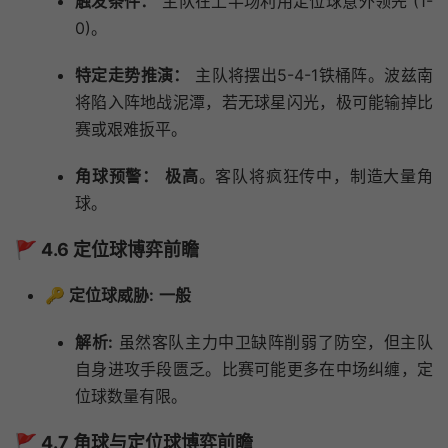
触发条件：
主队在上半场利用定位球意外领先 (1-
0)。
特定走势推演：
主队将摆出5-4-1铁桶阵。波兹南
将陷入阵地战泥潭，若无球星闪光，极可能输掉比
赛或艰难扳平。
角球预警：
极高
。客队将疯狂传中，制造大量角
球。
🚩 4.6 定位球博弈前瞻
🔑 定位球威胁:
一般
解析:
虽然客队主力中卫缺阵削弱了防空，但主队
自身进攻手段匮乏。比赛可能更多在中场纠缠，定
位球数量有限。
🚩 4.7 角球与定位球博弈前瞻