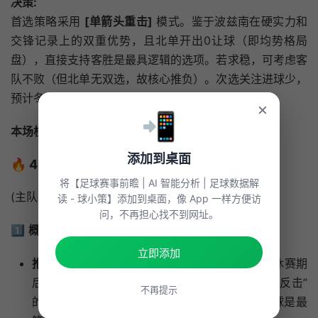
决策:
首选策略采用
[单箭头重击]
模式。鉴于波兹南在硬实力和
交锋记录上的双重优势，且北单开出0让球（即均势格局
盘），直接支持客胜是最具逻辑的选项。若求稳，可考虑客
队不败（但北单无双选，故核心推负）。次选关注进球少，
预计冬歇期后的比赛节奏较为生疏。
×
📲
本场核心观点:
北单负 (客胜)
添加到桌面
🔥 4.2 进球数概率推演
将【足球赛事前瞻 | AI 智能分析 | 足球数据解
(主队在前)
读 - 球小策】添加到桌面，像 App 一样方便访
问，不再担心找不到网址。
1️⃣
概率首选:
2 球
(模型概率: 38%)
立即添加
推演逻辑：
结合主队场均仅1球的攻击力与客队休赛期
后的防守磨合，比赛大概率呈现“客队控制、主队反击”
不再提示
的节奏。参考双方12月的交锋（2-0），2个进球是最