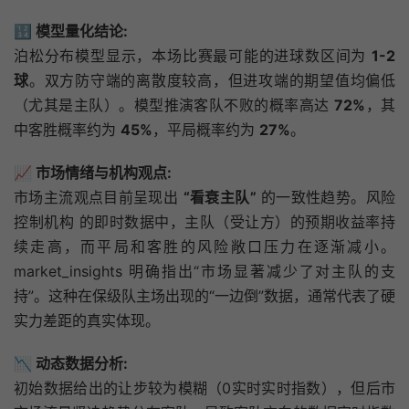
🔢 模型量化结论:
泊松分布模型显示，本场比赛最可能的进球数区间为
1-2
球
。双方防守端的离散度较高，但进攻端的期望值均偏低
（尤其是主队）。模型推演客队不败的概率高达
72%
，其
中客胜概率约为
45%
，平局概率约为
27%
。
📈 市场情绪与机构观点:
市场主流观点目前呈现出
“看衰主队”
的一致性趋势。风险
控制机构 的即时数据中，主队（受让方）的预期收益率持
续走高，而平局和客胜的风险敞口压力在逐渐减小。
market_insights
明确指出“市场显著减少了对主队的支
持”。这种在保级队主场出现的“一边倒”数据，通常代表了硬
实力差距的真实体现。
📉 动态数据分析:
初始数据给出的让步较为模糊（0实时实时指数），但后市