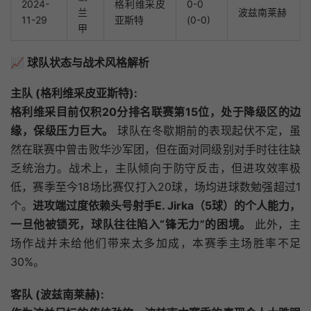
2024-
格利维采皮
0-0
兰
波兹南莱赫
11-29
亚斯特
(0-0)
甲
📈 球队状态与战术风格解析
主队 (格利维采皮亚斯特):
格利维采目前仅积20分排名联赛第15位，处于降级区的边
缘，保级压力巨大。
球队在冬歇期前的表现起伏不定，虽
然在联赛中曾击败华沙军团，但在面对同级别对手时往往缺
乏统治力。战术上，主队倾向于防守反击，但进攻效率极
低，赛季至今18场比赛仅打入20球，场均进球数勉强超过1
个。
进攻端过度依赖头号射手E. Jirka（5球）的个人能力，
一旦他被锁死，球队往往陷入“锋无力”的困境。
此外，主
场作战并未给他们带来太多加成，本赛季主场胜率不足
30%。
客队 (波兹南莱赫):