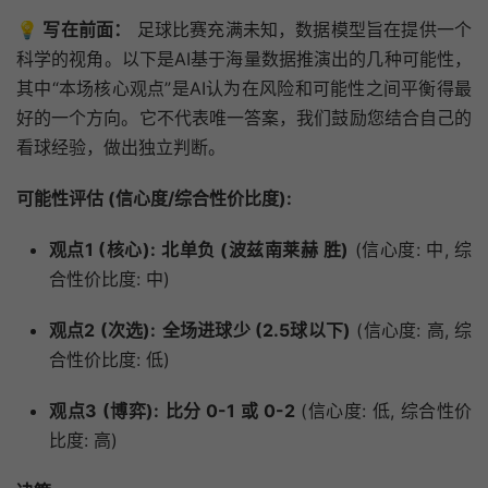
💡 写在前面：
足球比赛充满未知，数据模型旨在提供一个
科学的视角。以下是AI基于海量数据推演出的几种可能性，
其中“本场核心观点”是AI认为在风险和可能性之间平衡得最
好的一个方向。它不代表唯一答案，我们鼓励您结合自己的
看球经验，做出独立判断。
可能性评估 (信心度/综合性价比度):
观点1 (核心):
北单负 (波兹南莱赫 胜)
(信心度: 中, 综
合性价比度: 中)
观点2 (次选):
全场进球少 (2.5球以下)
(信心度: 高, 综
合性价比度: 低)
观点3 (博弈):
比分 0-1 或 0-2
(信心度: 低, 综合性价
比度: 高)