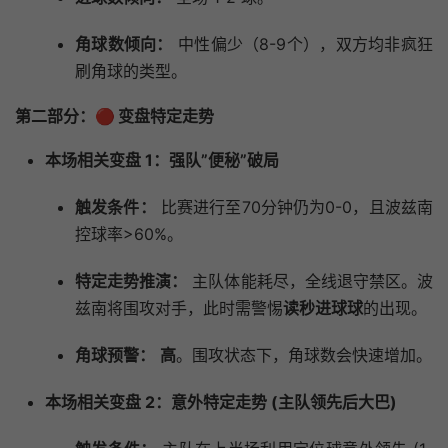
角球数倾向：
中性偏少（8-9个），双方均非疯狂
刷角球的类型。
第二部分：🔴 变盘特定走势
本场相关变盘 1：强队”便秘”破局
触发条件：
比赛进行至70分钟仍为0-0，且波兹南
控球率>60%。
特定走势推演：
主队体能耗尽，全线退守禁区。波
兹南将围攻对手，此时需警惕
读秒进球球
的出现。
角球预警：
高
。围攻状态下，角球数会快速增加。
本场相关变盘 2：意外特定走势 (主队领先后大巴)