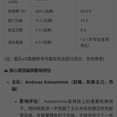
(xGA)
控球率 (%)
48% (估算)
63.5%
射门次数
11.2 (估算)
13.5
射正次数
3.5 (估算)
6.0
1.0 (异常低值需
场均角球
4.5 (估算)
修正)
(注：客队xG数据样本可能仅包含部分场次，仅供参考)
⚠️ 核心球员缺阵影响评估
主队：Andreas Katsantonis（前锋，轮换主力，伤
缺）
影响评估：
Katsantonis是锋线上的重要轮换棋
子，他的缺席进一步削弱了主队本就捉襟见肘的板
凳深度。在需要搏命的下半场，主帅手中少了一张