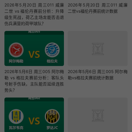
2026年5月20日 周三011 威廉
2026年5月20日 周三011 威廉
二世 vs 福伦丹赛前分析：升降
二世vs福伦丹赛前统计数据
级生死战，荷乙主场龙能否击退
伤兵满营的荷甲球队？
2026年5月6日 周三005 阿尔梅
2026年5月6日 周三005 阿尔梅
勒 vs 格拉夫赛前分析：客队头
勒vs格拉夫赛前统计数据
号射手伤缺，主队能否延续连胜
势头？