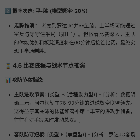
2️⃣
概率次选:
平-胜
(模型概率: 28%)
走势推演：
考虑到罗达JC并非鱼腩，上半场可能通过
密集防守守住平局（如1-1）。但随着比赛深入，主队
的体能优势和板凳深度将在60分钟后接管比赛，最终实
现下半场制胜。
⏳ 4.5 比赛进程与战术节点推演
📊 攻防节奏指纹:
主队进攻节奏:
[类型 B (后程发力型)] – [分析：数据明
确显示，阿尔梅勒在76-90分钟的进球数全联盟领先。
这得益于其充沛的体能和替补席上丰富的进攻手储备，
往往在对手疲惫时发动总攻。]
客队防守短板:
[类型 E (崩盘型)] – [分析：罗达JC客场