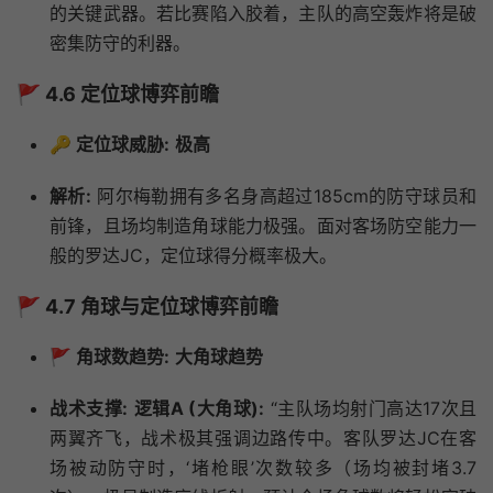
的关键武器。若比赛陷入胶着，主队的高空轰炸将是破
密集防守的利器。
🚩 4.6 定位球博弈前瞻
🔑 定位球威胁:
极高
解析:
阿尔梅勒拥有多名身高超过185cm的防守球员和
前锋，且场均制造角球能力极强。面对客场防空能力一
般的罗达JC，定位球得分概率极大。
🚩 4.7 角球与定位球博弈前瞻
🚩 角球数趋势:
大角球趋势
战术支撑:
逻辑A (大角球):
“主队场均射门高达17次且
两翼齐飞，战术极其强调边路传中。客队罗达JC在客
场被动防守时，‘堵枪眼’次数较多（场均被封堵3.7