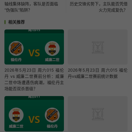
轴线集体缺阵，客队是否面临
历史交锋劣势下，主队能否凭借
“伪强队”陷阱？
火力完成复仇？
相关推荐
2026年5月23日 周六015 福伦
2026年5月23日 周六015 福伦
丹 vs 威廉二世赛前分析：威廉
丹vs威廉二世赛前统计数据
二世中场遭遇伤病潮，福伦丹主
场能否双杀晋级？