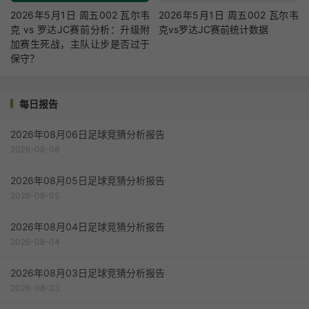
2026年5月1日 周五002 瓦尔韦
2026年5月1日 周五002 瓦尔韦
克 vs 罗达JC赛前分析：升级附
克vs罗达JC赛前统计数据
加赛生死战，主队让步是否过于
保守？
每日报告
2026年08月06日足球竞猜分析报告
2026-08-06
2026年08月05日足球竞猜分析报告
2026-08-05
2026年08月04日足球竞猜分析报告
2026-08-04
2026年08月03日足球竞猜分析报告
2026-08-03