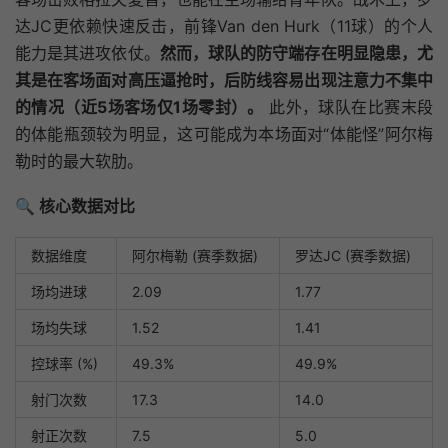
达JC更依赖快速反击，前锋Van den Hurk（11球）的个人
能力是其进攻依仗。
然而，球队的防守端存在明显隐患，尤
其是在客场面对高压逼抢时，后防线容易出现注意力不集中
的情况（近5场客场仅1场零封）。
此外，球队在比赛末段
的体能瓶颈较为明显，这可能成为本场面对“体能怪”阿尔梅
勒时的最大软肋。
🔍 核心数据对比
数据维度
阿尔梅勒 (赛季数据)
罗达JC (赛季数据)
场均进球
2.09
1.77
场均失球
1.52
1.41
控球率 (%)
49.3%
49.9%
射门次数
17.3
14.0
射正次数
7.5
5.0