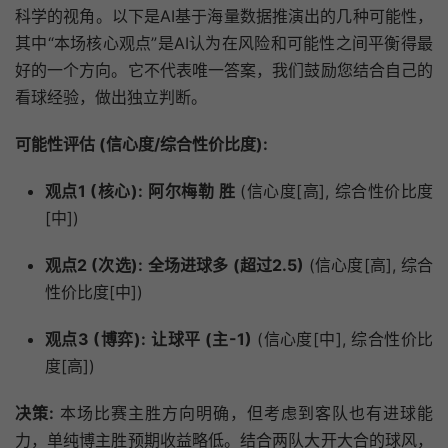
科学的视角。以下是AI基于海量数据推演出的几种可能性，
其中“本场核心观点”是AI认为在风险和可能性之间平衡得最
好的一个方向。它不代表唯一答案，我们鼓励您结合自己的
看球经验，做出独立判断。
可能性评估 (信心度/综合性价比度):
观点1 (核心):
阿尔梅勒 胜
(信心度[高], 综合性价比度
[中])
观点2 (次选):
全场进球多 (超过2.5)
(信心度[高], 综合
性价比度[中])
观点3 (博弈):
让球平 (主-1)
(信心度[中], 综合性价比
度[高])
决策:
本场比赛主胜方向明确，但考虑到客队也有进球能
力，单纯博主胜预期收益略低。结合两队大开大合的球风，