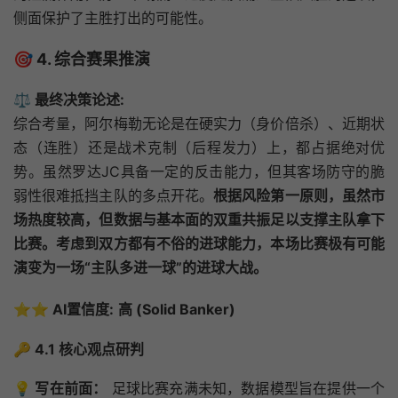
侧面保护了主胜打出的可能性。
🎯 4. 综合赛果推演
⚖️ 最终决策论述:
综合考量，阿尔梅勒无论是在硬实力（身价倍杀）、近期状
态（连胜）还是战术克制（后程发力）上，都占据绝对优
势。虽然罗达JC具备一定的反击能力，但其客场防守的脆
弱性很难抵挡主队的多点开花。
根据风险第一原则，虽然市
场热度较高，但数据与基本面的双重共振足以支撑主队拿下
比赛。考虑到双方都有不俗的进球能力，本场比赛极有可能
演变为一场“主队多进一球”的进球大战。
⭐⭐ AI置信度:
高 (Solid Banker)
🔑 4.1 核心观点研判
💡 写在前面：
足球比赛充满未知，数据模型旨在提供一个