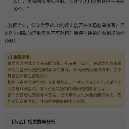
次），极易制造底线折射。预计全场角球数将轻松突破
10个。”
…数据之外，您认为罗达JC的反击能否在客场制造惊喜？还
是阿尔梅勒的连胜势头不可阻挡？期待在评论区看到您的神
预测！
📢 重要提示：
本文内容为体育赛事前瞻分析，所有关于比分、进球数的概率推
演均为基于历史数据的学术性推测，不代表赛事最终结果，亦不
具备任何投注指导效力；
根据《彩票管理条例》及相关规定，严禁以赛事分析名义诱导他
人参与非法投注，本平台坚决抵制任何形式的赌博行为；
请广大读者以观赏体育竞技、交流足球文化为目的阅读本文，理
性对待赛事胜负，共同维护健康的体育环境。
【荷乙】相关赛事分析