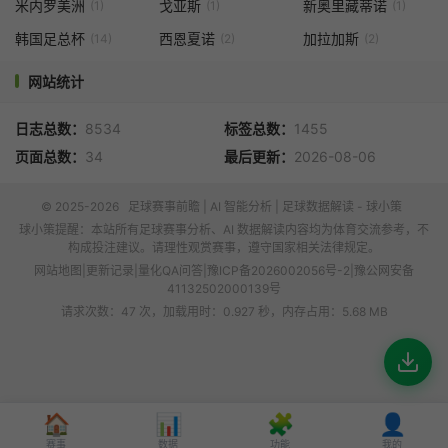
米内罗美洲
戈亚斯
新奥里藏蒂诺
(1)
(1)
(1)
韩国足总杯
西恩夏诺
加拉加斯
(14)
(2)
(2)
网站统计
日志总数：
8534
标签总数：
1455
页面总数：
34
最后更新：
2026-08-06
© 2025-2026
足球赛事前瞻 | AI 智能分析 | 足球数据解读 - 球小策
球小策提醒：本站所有足球赛事分析、AI 数据解读内容均为体育交流参考，不
构成投注建议。请理性观赏赛事，遵守国家相关法律规定。
网站地图
|
更新记录
|
量化QA问答
|
豫ICP备2026002056号-2
|
豫公网安备
41132502000139号
请求次数：47 次，加载用时：0.927 秒，内存占用：5.68 MB
🏠
📊
🧩
👤
赛事
数据
功能
我的