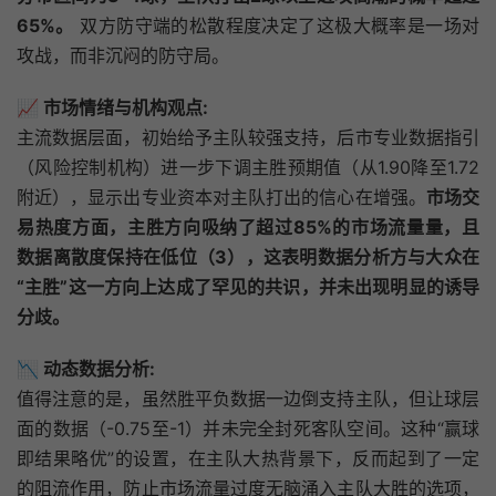
65%。
双方防守端的松散程度决定了这极大概率是一场对
攻战，而非沉闷的防守局。
📈 市场情绪与机构观点:
主流数据层面，初始给予主队较强支持，后市专业数据指引
（风险控制机构）进一步下调主胜预期值（从1.90降至1.72
附近），显示出专业资本对主队打出的信心在增强。
市场交
易热度方面，主胜方向吸纳了超过85%的市场流量量，且
数据离散度保持在低位（3），这表明数据分析方与大众在
“主胜”这一方向上达成了罕见的共识，并未出现明显的诱导
分歧。
📉 动态数据分析:
值得注意的是，虽然胜平负数据一边倒支持主队，但让球层
面的数据（-0.75至-1）并未完全封死客队空间。这种“赢球
即结果略优”的设置，在主队大热背景下，反而起到了一定
的阻流作用，防止市场流量过度无脑涌入主队大胜的选项，