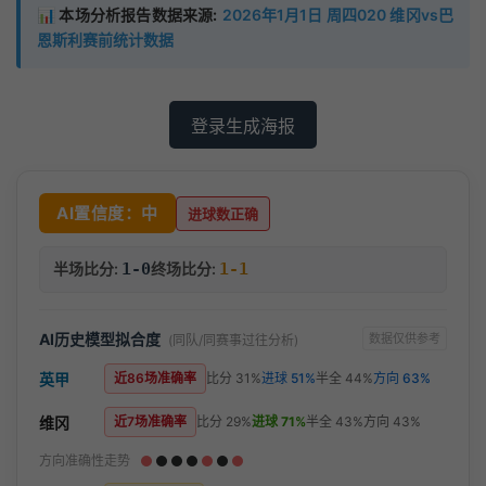
📊 本场分析报告数据来源:
2026年1月1日 周四020 维冈vs巴
恩斯利赛前统计数据
登录生成海报
AI置信度：中
进球数正确
半场比分:
1-0
终场比分:
1-1
AI历史模型拟合度
数据仅供参考
(同队/同赛事过往分析)
英甲
近86场准确率
比分 31%
进球 51%
半全 44%
方向 63%
维冈
近7场准确率
比分 29%
进球 71%
半全 43%
方向 43%
方向准确性走势