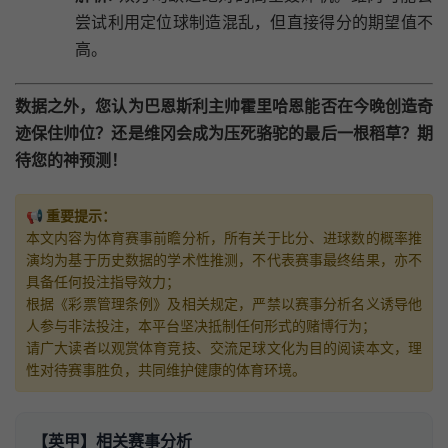
尝试利用定位球制造混乱，但直接得分的期望值不
高。
数据之外，您认为巴恩斯利主帅霍里哈恩能否在今晚创造奇
迹保住帅位？还是维冈会成为压死骆驼的最后一根稻草？期
待您的神预测！
📢 重要提示：
本文内容为体育赛事前瞻分析，所有关于比分、进球数的概率推
演均为基于历史数据的学术性推测，不代表赛事最终结果，亦不
具备任何投注指导效力；
根据《彩票管理条例》及相关规定，严禁以赛事分析名义诱导他
人参与非法投注，本平台坚决抵制任何形式的赌博行为；
请广大读者以观赏体育竞技、交流足球文化为目的阅读本文，理
性对待赛事胜负，共同维护健康的体育环境。
【英甲】相关赛事分析