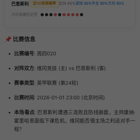
巴恩斯利
近10场准确率
比分 40%
进球 50%
半全 50%
方向 50%
方向准确性走势
📌 比赛信息
比赛编号
: 周四020
对阵双方
: 维冈竞技 (主) vs 巴恩斯利 (客)
赛事类型
: 英甲联赛 (第24轮)
比赛时间
: 2026-01-01 23:00 (北京时间)
本场看点
: 巴恩斯利遭遇三连败且防线崩盘，主帅康纳·
霍里哈恩面临下课危机，维冈能否借主场之利送对手一
程？