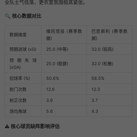
全队士气低落，更衣室氛围极其紧张。
🔍 核心数据对比
维冈竞技 (赛季数
巴恩斯利 (赛季数
数据维度
据)
据)
预期进球 (xG)
25.0 (中等)
32.0 (较高)
预期失球
25.0 (稳健)
32.0 (松散)
(xGA)
控球率 (%)
50.6%
58.5%
射门次数
12.6
12.3
射正次数
3.6
3.7
场均角球
5.6
4.3
⚠️ 核心球员缺阵影响评估