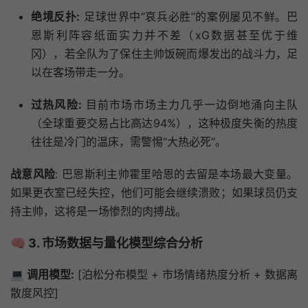
绝境反扑:
足球世界中“哀兵必胜”的案例屡见不鲜。巴
恩斯利阵容纸面实力并不差（xG数据甚至优于维
冈），若全队为了保住主帅饭碗而爆发出的战斗力，足
以在客场带走一分。
过热风险:
目前市场市场主力几乎一边倒地涌向主队
（全球重要交易占比高达94%），这种极度失衡的热度
往往是冷门的温床，需警惕“大热必死”。
战意风险
: 巴恩斯利主帅霍里哈恩的去留是本场最大变量。
如果更衣室已经失控，他们可能会继续溃败；如果球员仍支
持主帅，这将是一场惨烈的肉搏战。
🧠 3. 市场数据与量化模型综合分析
💻 调用模型:
[泊松分布模型 + 市场情绪热度分析 + 数据离
散度风控]