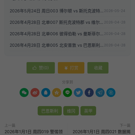
2026年5月24日 周日003 博尔顿 vs 斯托克波特郡赛前分析：博尔顿队长伤缺，斯托克波特郡能否在温布利圆梦？
2026-05-24
2026年4月28日 北单007 斯托克波特郡 vs 维尔港赛前分析：客队提前降级，主队防线残阵能否打穿指数？
2026-04-28
2026年4月28日 北单006 彼得伯勒 vs 曼斯菲尔德赛前分析：主队打平即保级，默契球剧本是否会上演？
2026-04-28
2026年4月28日 北单005 北安普敦 vs 巴恩斯利赛前分析：主队十连败且已降级，为何数据反常力挺？
2026-04-28
赞(
0
)
打赏
收藏


分享到









巴恩斯利
维冈
英甲
上一篇
下一篇
2026年1月1日 周四019 警惕领
2026年1月1日 周四021 数据揭