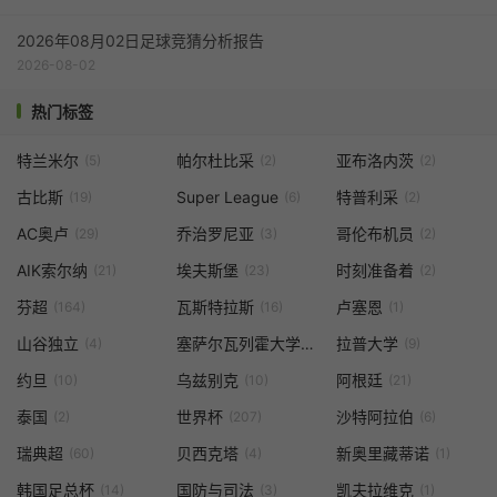
2026年08月02日足球竞猜分析报告
2026-08-02
热门标签
特兰米尔
帕尔杜比采
亚布洛内茨
(5)
(2)
(2)
古比斯
Super League
特普利采
(19)
(6)
(2)
AC奥卢
乔治罗尼亚
哥伦布机员
(29)
(3)
(2)
AIK索尔纳
埃夫斯堡
时刻准备着
(21)
(23)
(2)
芬超
瓦斯特拉斯
卢塞恩
(164)
(16)
(1)
山谷独立
塞萨尔瓦列霍大学
拉普大学
(4)
(7)
(9)
约旦
乌兹别克
阿根廷
(10)
(10)
(21)
泰国
世界杯
沙特阿拉伯
(2)
(207)
(6)
瑞典超
贝西克塔
新奥里藏蒂诺
(60)
(4)
(1)
韩国足总杯
国防与司法
凯夫拉维克
(14)
(3)
(1)