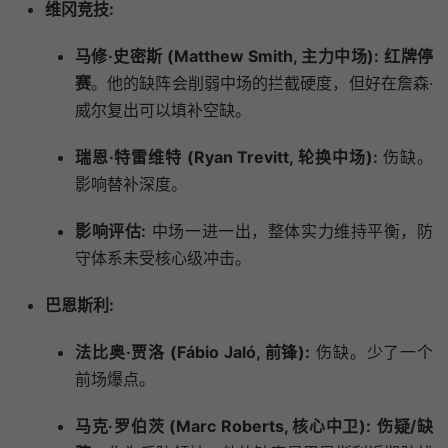
维冈竞技:
马修·史密斯 (Matthew Smith, 主力中场):
红牌停
赛
。他的缺阵会削弱中场的拦截硬度，但好在詹森·
威尔复出可以填补空缺。
瑞恩·特雷维特 (Ryan Trevitt, 轮换中场):
伤缺。
影响替补深度。
影响评估:
中场一进一出，整体实力维持平衡，防
守体系未受核心级冲击。
巴恩斯利:
法比奥·贾洛 (Fábio Jaló, 前锋):
伤缺。少了一个
前场爆点。
马克·罗伯茨 (Marc Roberts, 核心中卫):
伤疑/缺