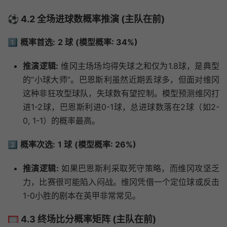
⚽ 4.2 全场进球数概率推演 (主队在前)
1️⃣
概率首选:
2 球
(模型概率: 34%)
推演逻辑:
维冈主场场均得失球之和仅为1.8球，是典型
的“小球大师”。巴恩斯利虽然近期丢球多，但面对维冈
这种非狂攻型球队，失球数有望控制。模型预测维冈打
进1-2球，巴恩斯利进0-1球，总进球数落在2球（如2-
0, 1-1）的概率最高。
2️⃣
概率次选:
1 球
(模型概率: 26%)
推演逻辑:
如果巴恩斯利采取死守策略，而维冈攻坚乏
力，比赛很可能陷入闷战。维冈凭借一个定位球或反击
1-0小胜的剧本在英甲非常常见。
🥅 4.3 终场比分概率矩阵 (主队在前)