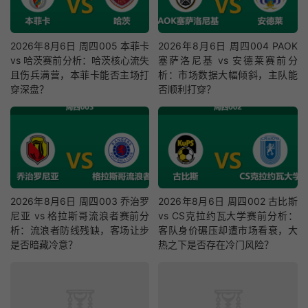
2026年8月6日 周四005 本菲卡
2026年8月6日 周四004 PAOK
vs 哈茨赛前分析：哈茨核心流失
塞萨洛尼基 vs 安德莱赛前分
且伤兵满营，本菲卡能否主场打
析：市场数据大幅倾斜，主队能
穿深盘？
否顺利打穿？
2026年8月6日 周四003 乔治罗
2026年8月6日 周四002 古比斯
尼亚 vs 格拉斯哥流浪者赛前分
vs CS克拉约瓦大学赛前分析：
析：流浪者防线残缺，客场让步
客队身价碾压却遭市场看衰，大
是否暗藏冷意？
热之下是否存在冷门风险？