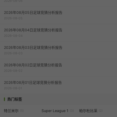
2026-08-06
2026年08月05日足球竞猜分析报告
2026-08-05
2026年08月04日足球竞猜分析报告
2026-08-04
2026年08月03日足球竞猜分析报告
2026-08-03
2026年08月02日足球竞猜分析报告
2026-08-02
2026年08月01日足球竞猜分析报告
2026-08-01
热门标签
特兰米尔
Super League 1
帕尔杜比采
(5)
(3)
(2)