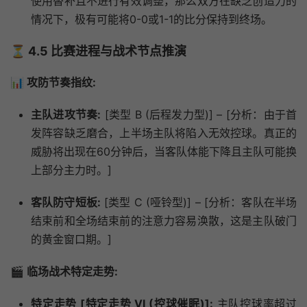
使用替补且不进行有效调整，那么双方在缺乏创造力的
情况下，极有可能将0-0或1-1的比分保持到终场。
⏳ 4.5 比赛进程与战术节点推演
📊 攻防节奏指纹:
主队进攻节奏:
[类型 B (后程发力型)] – [分析：由于首
发阵容缺乏磨合，上半场主队将陷入无效控球。真正的
威胁将出现在60分钟后，当客队体能下降且主队可能换
上部分主力时。]
客队防守短板:
[类型 C (哑铃型)] – [分析：客队在半场
结束前和全场结束前的注意力容易涣散，这是主队破门
的黄金窗口期。]
🎬 临场战术特定走势:
特定走势 [特定走势 VI (控球催眠)]:
主队控球率超过