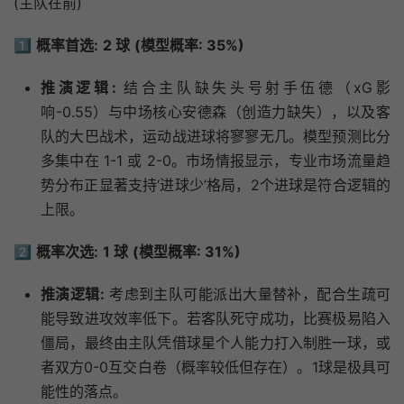
(主队在前)
1️⃣
概率首选:
2 球
(模型概率: 35%)
推演逻辑:
结合主队缺失头号射手伍德（xG影
响-0.55）与中场核心安德森（创造力缺失），以及客
队的大巴战术，运动战进球将寥寥无几。模型预测比分
多集中在 1-1 或 2-0。市场情报显示，专业市场流量趋
势分布正显著支持‘进球少’格局，2个进球是符合逻辑的
上限。
2️⃣
概率次选:
1 球
(模型概率: 31%)
推演逻辑:
考虑到主队可能派出大量替补，配合生疏可
能导致进攻效率低下。若客队死守成功，比赛极易陷入
僵局，最终由主队凭借球星个人能力打入制胜一球，或
者双方0-0互交白卷（概率较低但存在）。1球是极具可
能性的落点。