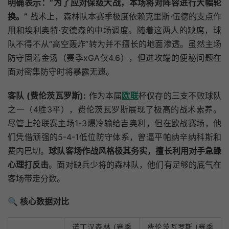
明确表示：“为了应对保级大战，本场将对阵容进行大幅轮
换。”
战术上，森林队本赛季极度依赖克里斯·伍德的支点作
用和埃利奥特·安德森的中场调度。随着这两人的缺席，球
队不得不从“高空轰炸”转为并不擅长的地面渗透。虽然主场
防守固若金汤（赛季xGA仅4.6），但进攻端的便秘问题在
面对密集防守时将暴露无遗。
客队 (费伦茨瓦罗斯):
作为本届
欧联
杯仅存的三支不败球队
之一（4胜3平），费伦茨瓦罗斯展现了极高的战术素养。
尽管上轮联赛主场1-3爆冷输给吉奥利，但在欧战赛场，他
们凭借顽强的5-4-1低位防守体系，曾逼平帕纳辛纳科斯和
费内巴切。
球队客场作战风格极其务实，擅长利用对手急躁
心理打反击
。面对缺兵少将的森林队，他们有足够的底气在
客场带走分数。
🔍 核心数据对比
诺丁汉森林 (赛季
费伦茨瓦罗斯 (赛季