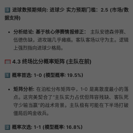
3️⃣
进球数预期倾向:
进球少
实力预期门槛：2.5
(市场/数
据支持)
分析结论:
基于核心停赛情报修正：
主队安德森停赛、
伍德伤缺，进攻端几乎瘫痪。客队客场以守为主。逻辑
上强烈指向进球少格局。
🥅 4.3 终场比分概率矩阵 (主队在前)
1️⃣
概率首选:
1-0
(模型概率: 19.5%)
矩阵分析:
在泊松分布矩阵中，1-0 是离散度最小的落
点。这完美契合了“主队实力占优但阵容残缺、客队死
守少输当赢”的战术背景。主队极有可能在下半场打破
僵局后鸣金收兵。
2️⃣
概率次选:
1-1
(模型概率: 16.8%)