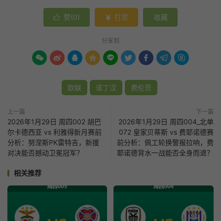
赞(
0
)
打赏
收藏


分享到









欧联
诺丁汉
费伦茨
上一篇
下一篇
2026年1月29日 周四002 胡巴
2026年1月29日 周四004_北单
尔卡德西亚 vs 利雅得新月赛前
072 皇家贝蒂斯 vs 费耶诺德赛
分析：努涅斯PK雷特吉，新援
前分析：佩工轮换警报拉响，费
对决能否撼动卫冕冠军？
耶诺德背水一战能否全身而退？
相关推荐