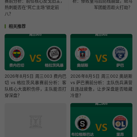
赛前分析：前任核心反戈旧主，
析：惨败皇马后防线崩盘，斑马
热刺能否在“死亡主场”锁定前
军团能否趁火打劫？
八？
相关推荐
2026年8月5日 周三003 费内巴
2026年8月5日 周三002 奥胡斯
切 vs 格拉茨风暴赛前分析：客
vs 萨巴赛前分析：主队伤兵满营
队核心大面积伤停，主队能否打
且连战疲惫，让步深盘是否暗藏
穿深盘？
冷意？