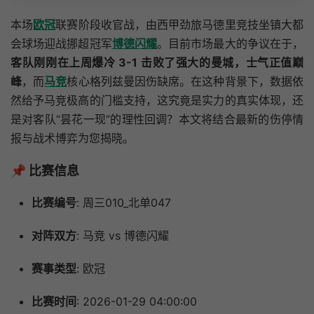
本场
欧冠
联赛阶段收官战，由西甲劲旅马德里竞技坐镇大都
会球场迎战挪超冠军
博德闪耀
。目前市场最大的争议在于，
客队刚刚在上周爆冷 3-1 击败了强大的曼城，士气正值巅
峰
，而
马竞
核心格列兹曼因伤缺席。在这种背景下，数据依
然给予马竞极高的门槛支持，这究竟是实力的真实体现，还
是对客队“昙花一现”的理性回调？本文将结合最新的伤停情
报与战术博弈为您揭晓。
📌 比赛信息
比赛编号
: 周三010_北单047
对阵双方
: 马竞 vs 博德闪耀
赛事类型
: 欧冠
比赛时间
: 2026-01-29 04:00:00