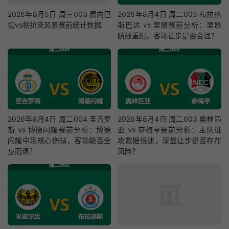
2026年8月5日 周三003 费内巴
2026年8月4日 周二005 布拉格
切vs格拉茨风暴赛前统计数据
斯巴达 vs 里昂赛前分析：里昂
防线重组，客场让步是否合理？
2026年8月4日 周二004 圣吉罗
2026年8月4日 周二003 奥林匹
斯 vs 博德闪耀赛前分析：博德
亚 vs 奈梅亨赛前分析：主队进
闪耀中场核心伤缺，客场能否全
攻数据低迷，深盘让步是否存在
身而退？
风险？