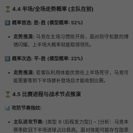
⏳ 4.4 半场/全场走势概率 (主队在前)
1️⃣
概率首选:
胜-胜
(模型概率: 52%)
走势推演:
马竞在主场习惯抢开局，面对防守松散的博
德闪耀，上半场大概率就能取得领先。
2️⃣
概率次选:
平-胜
(模型概率: 22%)
走势推演:
若客队利用体能优势在上半场死守，马竞可
能需要等到下半场替补登场后才能收割比赛。
⏳ 4.5 比赛进程与战术节点推演
📊 攻防节奏指纹:
主队进攻节奏:
[类型 B (后程发力型)] – [分析：马竞本
赛季欧冠下半场进球占比极高。面对体能可能存在隐患