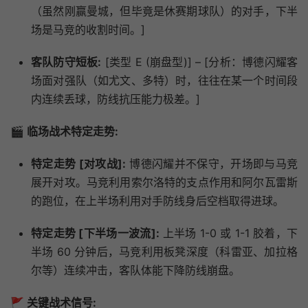
（虽然刚赢曼城，但毕竟是休赛期球队）的对手，下半
场是马竞的收割时间。]
客队防守短板:
[类型 E (崩盘型)] – [分析：博德闪耀客
场面对强队（如尤文、多特）时，往往在某一个时间段
内连续丢球，防线抗压能力极差。]
🎬 临场战术特定走势:
特定走势 [对攻战]:
博德闪耀并不保守，开场即与马竞
展开对攻。马竞利用索尔洛特的支点作用和阿尔瓦雷斯
的跑位，在上半场利用对手防线身后空档取得进球。
特定走势 [下半场一波流]:
上半场 1-0 或 1-1 胶着，下
半场 60 分钟后，马竞利用板凳深度（科雷亚、加拉格
尔等）连续冲击，客队体能下降防线崩盘。
🚩 关键战术信号: