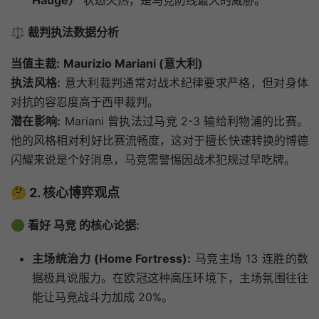
Hauge）
状态火热，是马竞防线最大的威胁。
⚖️ 裁判执法数据分析
当值主裁:
Maurizio Mariani (意大利)
执法风格:
意大利裁判通常对战术纪律要求严格，但对身体
对抗的容忍度高于西甲裁判。
潜在影响:
Mariani 曾执法过马竞 2-3 输给利物浦的比赛。
他的风格相对利好比赛流畅度，这对于擅长快速转换的博德
闪耀来说是个好消息，马竞需警惕因战术犯规过早吃牌。
🤔 2. 核心博弈观点
🟢 看好 马竞 的核心论据:
主场统治力 (Home Fortress):
马竞主场 13 连胜的数
据极具说服力。在欧冠这种高压环境下，主场氛围往往
能让马竞战斗力加成 20%。