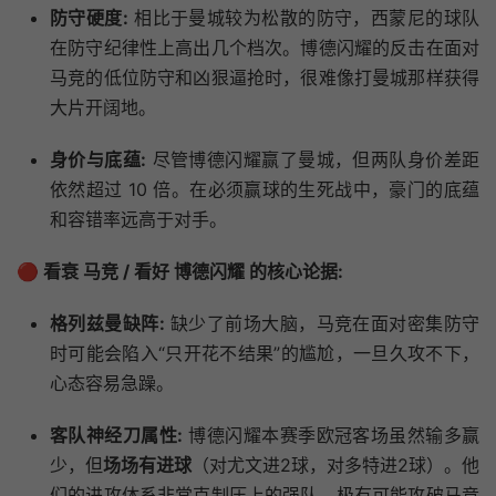
防守硬度:
相比于曼城较为松散的防守，西蒙尼的球队
在防守纪律性上高出几个档次。博德闪耀的反击在面对
马竞的低位防守和凶狠逼抢时，很难像打曼城那样获得
大片开阔地。
身价与底蕴:
尽管博德闪耀赢了曼城，但两队身价差距
依然超过 10 倍。在必须赢球的生死战中，豪门的底蕴
和容错率远高于对手。
🔴 看衰 马竞 / 看好 博德闪耀 的核心论据:
格列兹曼缺阵:
缺少了前场大脑，马竞在面对密集防守
时可能会陷入“只开花不结果”的尴尬，一旦久攻不下，
心态容易急躁。
客队神经刀属性:
博德闪耀本赛季欧冠客场虽然输多赢
少，但
场场有进球
（对尤文进2球，对多特进2球）。他
们的进攻体系非常克制压上的强队，极有可能攻破马竞