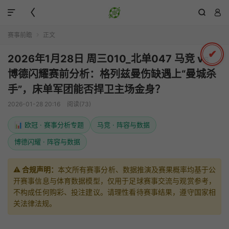




赛事前瞻
正文

✔
2026年1月28日 周三010_北单047 马竞 vs
博德闪耀赛前分析：格列兹曼伤缺遇上“曼城杀
手”，床单军团能否捍卫主场金身？
2026-01-28 20:16
阅读(
73
)
📊 欧冠 · 赛事分析专题
马竞 · 阵容与数据
博德闪耀 · 阵容与数据
⚠️ 合规声明：
本文所有赛事分析、数据推演及赛果概率均基于公
开赛事信息与体育数据模型，仅用于足球赛事交流与观赏参考，
不构成任何购彩、投注建议。请理性看待赛事结果，遵守国家相
关法律法规。