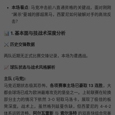
本场看点
: 马竞冲击前八直通资格的关键战，面对刚刚
“屠杀”曼城的挪超黑马，西蒙尼如何破解对手的高效反
击？
📊 1. 基本面与技战术深度分析
⚔️ 历史交锋数据
两队近期无正式比赛交锋记录，本场为遭遇战。
📈 球队状态与战术风格解析
主队 (马竞):
马竞近期状态极其恐怖，
各项赛事主场已豪取 13 连胜
，大
都会球场已成为欧洲最难攻克的堡垒之一。上轮联赛在轮换
部分主力的情况下依然 3-0 轻取马洛卡，展现了极佳的板
凳深度。战术上，虽然格列兹曼伤缺，但西蒙尼的 4-4-2
体系运转流畅，
阿尔瓦雷斯
与
索尔洛特
的双高快组合完美