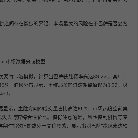
切割比赛。如果上半场能守住0-0或0-1，巴萨可能会陷入
大胜”之间存在微妙的界限。本场最大的风险在于巴萨是否会为
型 + 市场数据分歧模型
00次蒙特卡洛模拟，计算出巴萨获胜概率高达89.2%。其中，
45%。泊松分布显示，奥维耶多的进球期望值仅为0.32，极
4-0。
据显示，主胜方向的成交量占比高达96%，市场热度空前集
，已失去博弈综合性价比。值得注意的是，风险控制机构等专
据实时指数值始终处于高位震荡，显示出对巴萨“赢球未达预