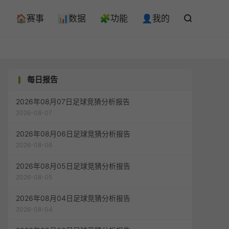

🏠赛事
📊数据
🧩功能
👤我的

每日报告
2026年08月07日足球竞猜分析报告
2026-08-07
2026年08月06日足球竞猜分析报告
2026-08-06
2026年08月05日足球竞猜分析报告
2026-08-05
2026年08月04日足球竞猜分析报告
2026-08-04