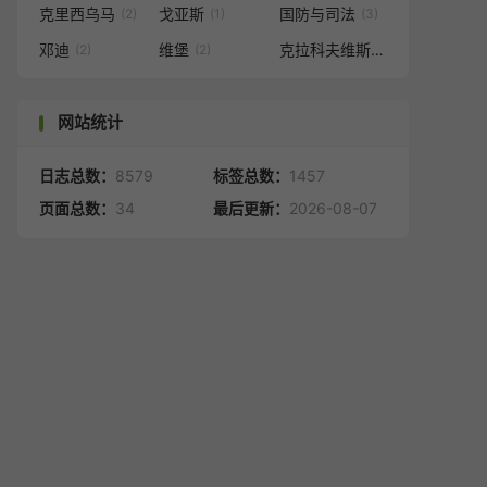
克里西乌马
戈亚斯
国防与司法
(2)
(1)
(3)
邓迪
维堡
克拉科夫维斯瓦
(2)
(2)
(2)
网站统计
日志总数：
8579
标签总数：
1457
页面总数：
34
最后更新：
2026-08-07