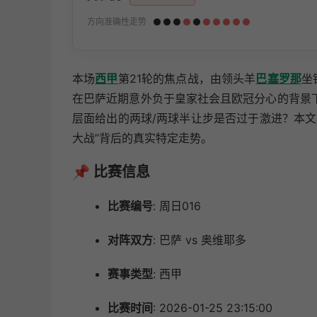
方向准确性走势
本场
西甲
第21轮的焦点战，由领头羊
巴塞罗那
坐
在巴萨近期意外负于皇家社会且欧冠分心的背景
层面给出的两球/两球半让步是否过于激进？本文
大战”背后的真实特定走势。
📌 比赛信息
比赛编号
: 周日016
对阵双方
: 巴萨 vs 奥维耶多
赛事类型
: 西甲
比赛时间
: 2026-01-25 23:15:00