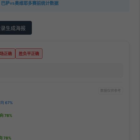
16 巴萨vs奥维耶多赛前统计数据
登录生成海报
场正确
胜负平正确
数据仅供参考
向 67%
向 78%
向 78%