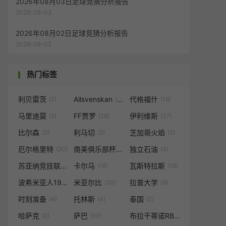
2026年08月03日足球竞猜分析报告
2026-08-03
2026年08月02日足球竞猜分析报告
2026-08-02
热门标签
利贝雷茨
Allsvenskan
代格福什
(2)
(13)
(19)
马里迪莫
FF贾罗
伊利维斯
(2)
(28)
(27)
比尔森
利马切
芝加哥火焰
(2)
(2)
(3)
厄尔格里特
南美俱乐部杯
独立石油
(20)
(26)
(4)
苏亚纳竞技联盟
卡尔马
瓦斯特拉斯
(2)
(18)
(16)
波希米亚人1905
米亚尔比
拉普大学
(1)
(20)
(9)
时刻准备
托林斯
泰国
(4)
(4)
(2)
哈萨克
萨巴
布拉干蒂诺RB
(2)
(10)
(4)